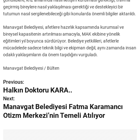
gönüllülere, kriz anlarında nasıl iletişim kurulması gerektiği, travma
geçirmiş bireylere nasıl yaklaşılması gerektiği ve destekleyici bir
tutumun nasıl sergilenebileceği gibi konularda önemli bilgiler aktarıldı.
Manavgat Belediyesi, afetlere hazırlık kapsamında kurumsal ve
bireysel kapasitenin artırılması amacıyla, MAK ekibine yönelik
eğitimleri yıl boyunca sürdürüyor. Belediye yetkilileri, afetlerle
mücadelede sadece teknik bilgi ve ekipman değil, aynı zamanda insan
odaklı yaklaşımların da önem taşıdığını vurguladı.
Manavgat Belediyesi / Bülten
Previous:
Y
Halkın Doktoru KARA..
a
Next:
Manavgat Belediyesi Fatma Karamancı
z
Otizm Merkezi’nin Temeli Atılıyor
ı
g