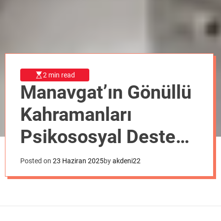
o
d
e
2 min read
Manavgat’ın Gönüllü
Kahramanları
Psikososyal Destek
Eğitimi Aldı
Posted on
23 Haziran 2025
by
akdeni22