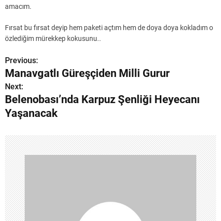
amacım.
Fırsat bu fırsat deyip hem paketi açtım hem de doya doya kokladım o
özlediğim mürekkep kokusunu..
Previous:
Y
Manavgatlı Güreşçiden Milli Gurur
a
Next:
Belenobası’nda Karpuz Şenliği Heyecanı
z
Yaşanacak
ı
g
e
z
i
n