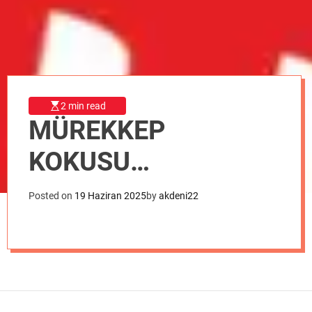
o
d
e
2 min read
MÜREKKEP
KOKUSU…
Posted on
19 Haziran 2025
by
akdeni22