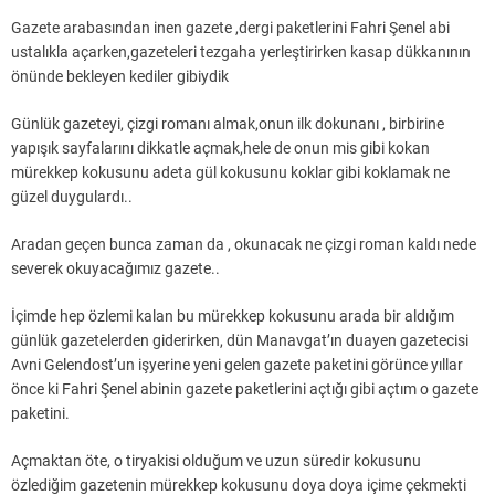
Gazete arabasından inen gazete ,dergi paketlerini Fahri Şenel abi
ustalıkla açarken,gazeteleri tezgaha yerleştirirken kasap dükkanının
önünde bekleyen kediler gibiydik
Günlük gazeteyi, çizgi romanı almak,onun ilk dokunanı , birbirine
yapışık sayfalarını dikkatle açmak,hele de onun mis gibi kokan
mürekkep kokusunu adeta gül kokusunu koklar gibi koklamak ne
güzel duygulardı..
Aradan geçen bunca zaman da , okunacak ne çizgi roman kaldı nede
severek okuyacağımız gazete..
İçimde hep özlemi kalan bu mürekkep kokusunu arada bir aldığım
günlük gazetelerden giderirken, dün Manavgat’ın duayen gazetecisi
Avni Gelendost’un işyerine yeni gelen gazete paketini görünce yıllar
önce ki Fahri Şenel abinin gazete paketlerini açtığı gibi açtım o gazete
paketini.
Açmaktan öte, o tiryakisi olduğum ve uzun süredir kokusunu
özlediğim gazetenin mürekkep kokusunu doya doya içime çekmekti