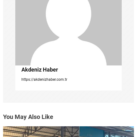
m
e
s
i
Akdeniz Haber
https://akdenizhaber.com.tr
You May Also Like