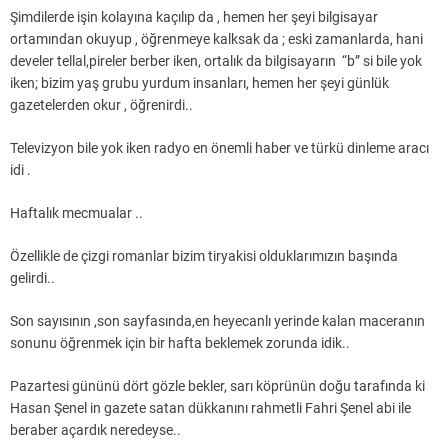
Şimdilerde işin kolayına kaçılıp da , hemen her şeyi bilgisayar
ortamından okuyup , öğrenmeye kalksak da ; eski zamanlarda, hani
develer tellal,pireler berber iken, ortalık da bilgisayarın “b” si bile yok
iken; bizim yaş grubu yurdum insanları, hemen her şeyi günlük
gazetelerden okur , öğrenirdi..
Televizyon bile yok iken radyo en önemli haber ve türkü dinleme aracı
idi .
Haftalık mecmualar ..
Özellikle de çizgi romanlar bizim tiryakisi olduklarımızın başında
gelirdi..
Son sayısının ,son sayfasında,en heyecanlı yerinde kalan maceranın
sonunu öğrenmek için bir hafta beklemek zorunda idik..
Pazartesi gününü dört gözle bekler, sarı köprünün doğu tarafında ki
Hasan Şenel in gazete satan dükkanını rahmetli Fahri Şenel abi ile
beraber açardık neredeyse..