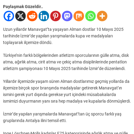
Paylaşmak Güzeldir..
Uzun yıllardır Manavgat’ta yaşayan Alman dostlar 10 Mayıs 2025
tarihinde İzmir’de yapılan yarışmalarda kupa ve madalyaları
toplayarak ilçemize döndü.
Türkiye’nin farklı bölgelerinden atletizm sporcularının gülle atma, disk
atma, ağırlık atma, cirit atma ve çekiç atma disiplinlerinde pentatlon
atletizm şampiyonası 10 Mayıs 2025 tarihinde İzmir’de düzenlendi.
Yıllardır ilçemizde yaşam süren Alman dostlarımız geçmiş yollarda da
ilçemize birçok spor branşında madalyalar getirerek Manavgat’ın
ismini gerek yurt dışında gerekse yurt içindeki müsabakalarda
ismimizi duyurmanın yanı sıra hep madalya ve kupalarla dönmüşlerdi.
İzmir’de yapılan yarışmalarda Manavgat’tan üç sporcu farklı yaş
gruplarında Antalya ilini temsil etti.
Inge Löschner-Molls kadınlar F75 kategorisinde ağırlık atma ve gülle