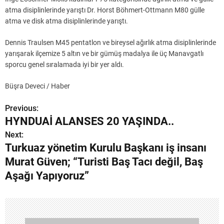
atma disiplinlerinde yarıştı Dr. Horst Böhmert-Ottmann M80 gülle
atma ve disk atma disiplinlerinde yarıştı.
Dennis Traulsen M45 pentatlon ve bireysel ağırlık atma disiplinlerinde
yarışarak ilçemize 5 altın ve bir gümüş madalya ile üç Manavgatlı
sporcu genel sıralamada iyi bir yer aldı.
Büşra Deveci / Haber
Previous:
Y
HYNDUAİ ALANSES 20 YAŞINDA..
a
Next:
Turkuaz yönetim Kurulu Başkanı iş insanı
z
Murat Güven; “Turisti Baş Tacı değil, Baş
ı
Aşağı Yapıyoruz”
g
e