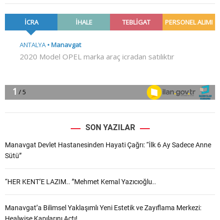
SON YAZILAR
Manavgat Devlet Hastanesinden Hayati Çağrı: “İlk 6 Ay Sadece Anne
Sütü”
“HER KENT’E LAZIM.. ”Mehmet Kemal Yazıcıoğlu..
Manavgat’a Bilimsel Yaklaşımlı Yeni Estetik ve Zayıflama Merkezi:
Healwise Kapılarını Açtı!