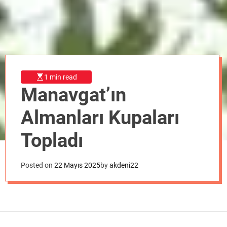
o
d
e
1 min read
Manavgat’ın
Almanları Kupaları
Topladı
Posted on
22 Mayıs 2025
by
akdeni22