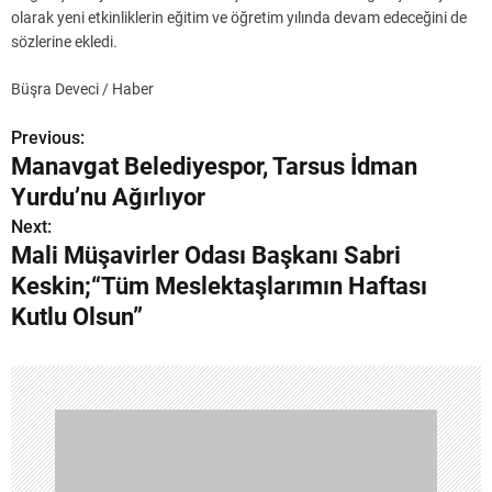
olarak yeni etkinliklerin eğitim ve öğretim yılında devam edeceğini de
sözlerine ekledi.
Büşra Deveci / Haber
Previous:
Y
Manavgat Belediyespor, Tarsus İdman
a
Yurdu’nu Ağırlıyor
z
Next:
Mali Müşavirler Odası Başkanı Sabri
ı
Keskin;“Tüm Meslektaşlarımın Haftası
g
Kutlu Olsun”
e
z
i
n