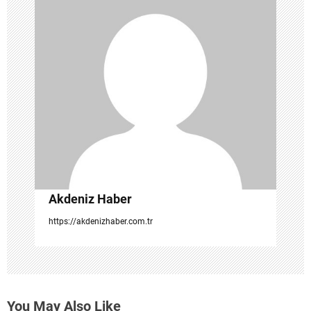
m
e
s
i
Akdeniz Haber
https://akdenizhaber.com.tr
You May Also Like