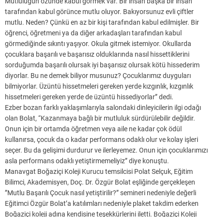
Mutluluğun özünde kabul görmek var. Bir insan başka bir insan
tarafından kabul görünce mutlu oluyor. Bakıyorsunuz evli çiftler
mutlu. Neden? Çünkü en az bir kişi tarafından kabul edilmişler. Bir
öğrenci, öğretmeni ya da diğer arkadaşları tarafından kabul
görmediğinde sıkıntı yaşıyor. Okula gitmek istemiyor. Okullarda
çocuklara başarılı ve başarısız olduklarında nasıl hissettiklerini
sorduğumda başarılı olursak iyi başarısız olursak kötü hissederim
diyorlar. Bu ne demek biliyor musunuz? Çocuklarımız duyguları
bilmiyorlar. Üzüntü hissetmeleri gereken yerde kızgınlık, kızgınlık
hissetmeleri gereken yerde de üzüntü hissediyorlar” dedi.
Ezber bozan farklı yaklaşımlarıyla salondaki dinleyicilerin ilgi odağı
olan Bolat, “Kazanmaya bağlı bir mutluluk sürdürülebilir değildir.
Onun için bir ortamda öğretmen veya aile ne kadar çok ödül
kullanırsa, çocuk da o kadar performans odaklı olur ve kolay işleri
seçer. Bu da gelişimi durdurur ve ilerleyemez. Onun için çocuklarımızı
asla performans odaklı yetiştirmemeliyiz” diye konuştu.
Manavgat Boğaziçi Koleji Kurucu temsilcisi Polat Selçuk, Eğitim
Bilimci, Akademisyen, Doç. Dr. Özgür Bolat eşliğinde gerçekleşen
”Mutlu Başarılı Çocuk nasıl yetiştirilir?” semineri nedeniyle değerli
Eğitimci Özgür Bolat’a katılımları nedeniyle plaket takdim ederken
Boğaziçi koleji adına kendisine teşekkürlerini iletti. Boğaziçi Koleji