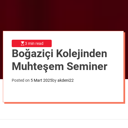
o
d
e
3 min read
Boğaziçi Kolejinden
Muhteşem Seminer
Posted on
5 Mart 2025
by
akdeni22