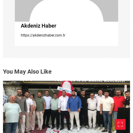
i
Akdeniz Haber
https://akdenizhaber.com.tr
You May Also Like