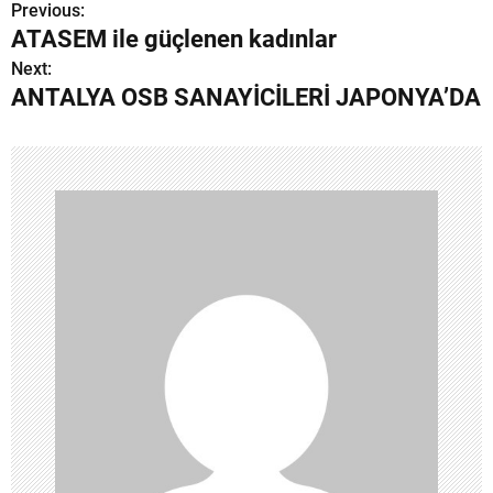
Previous:
Y
ATASEM ile güçlenen kadınlar
a
Next:
ANTALYA OSB SANAYİCİLERİ JAPONYA’DA
z
ı
g
e
z
i
n
m
e
s