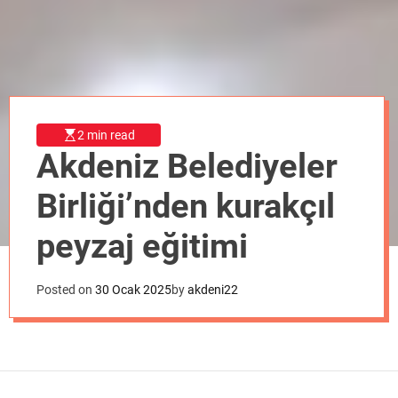
o
d
e
2 min read
Akdeniz Belediyeler
Birliği’nden kurakçıl
peyzaj eğitimi
Posted on
30 Ocak 2025
by
akdeni22