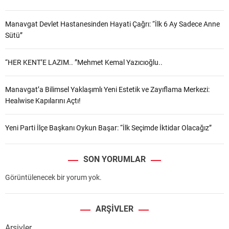
Manavgat Devlet Hastanesinden Hayati Çağrı: “İlk 6 Ay Sadece Anne
Sütü”
“HER KENT’E LAZIM.. ”Mehmet Kemal Yazıcıoğlu..
Manavgat’a Bilimsel Yaklaşımlı Yeni Estetik ve Zayıflama Merkezi:
Healwise Kapılarını Açtı!
Yeni Parti İlçe Başkanı Oykun Başar: “İlk Seçimde İktidar Olacağız”
SON YORUMLAR
Görüntülenecek bir yorum yok.
ARŞIVLER
Arşivler