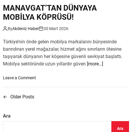
l
MANAVGAT’TAN DÜNYAYA
a
MOBİLYA KÖPRÜSÜ!
r
ı
By
Akdeniz Haber
30 Mart 2026
Ö
ğ
Türkiye’nin önde gelen mobilya markalarını bünyesinde
r
barındıran yerel mağazalar, hizmet ağını sınırların ötesine
e
n
taşıyarak dünyanın her köşesine güvenli sevkiyat başlattı.
c
Mobilya sektöründe uzun yıllardır güven
[more…]
i
l
o
Leave a Comment
e
n
r
M
i
←
Older Posts
Y
A
,
N
A
a
A
n
Ara
V
z
k
G
a
Ara
A