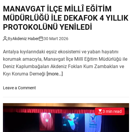
S
H
MANAVGAT İLÇE MİLLÎ EĞİTİM
İ
İ
MÜDÜRLÜĞÜ İLE DEKAFOK 4 YILLIK
!
Ç
PROTOKOLÜNÜ YENİLEDİ
A
Ğ
R
By
Akdeniz Haber
30 Mart 2026
I
Antalya kıyılarındaki eşsiz ekosistemi ve yaban hayatını
:
“
korumak amacıyla, Manavgat İlçe Millî Eğitim Müdürlüğü ile
S
Deniz Kaplumbağaları Akdeniz Fokları Kum Zambakları ve
A
Kıyı Koruma Derneği
[more…]
Ğ
L
o
Leave a Comment
I
n
K
M
E
A
R
3 min read
N
T
A
E
V
L