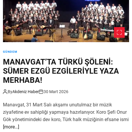
G
E
A
N
T
E
İ
M
L
E
Ç
Z
E
B
M
İ
GÜNDEM
İ
R
L
MANAVGAT’TA TÜRKÜ ŞÖLENİ:
H
L
A
SÜMER EZGÜ EZGİLERİYLE YAZA
Î
K
MERHABA!
E
T
Ğ
I
By
Akdeniz Haber
30 Mart 2026
İ
R
T
!
Manavgat, 31 Mart Salı akşamı unutulmaz bir müzik
İ
”
M
ziyafetine ev sahipliği yapmaya hazırlanıyor. Koro Şefi Onur
M
Gök yönetimindeki dev koro, Türk halk müziğinin efsane ismi
Ü
[more…]
D