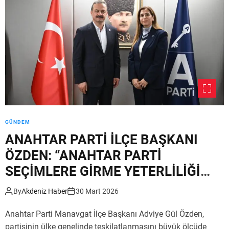
O
G
R
A
!
T
M
C
a
E
n
M
a
E
v
V
g
İ
a
’
t
GÜNDEM
N
’
D
t
ANAHTAR PARTİ İLÇE BAŞKANI
E
a
ÖZDEN: “ANAHTAR PARTİ
‘
D
SEÇİMLERE GİRME YETERLİLİĞİ
S
e
A
m
ALDI”
Z
By
Akdeniz Haber
30 Mart 2026
o
I
k
Anahtar Parti Manavgat İlçe Başkanı Adviye Gül Özden,
N
r
I
a
partisinin ülke genelinde teşkilatlanmasını büyük ölçüde