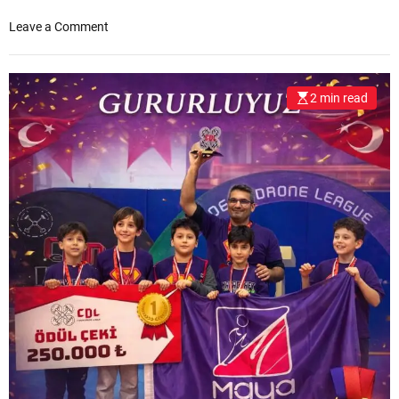
Ü
o
Leave a Comment
R
n
L
M
Ü
A
Ğ
2 min read
N
Ü
A
İ
V
L
G
E
A
D
T
E
’
K
T
A
A
F
T
O
Ü
K
R
4
K
Y
Ü
I
Ş
L
Ö