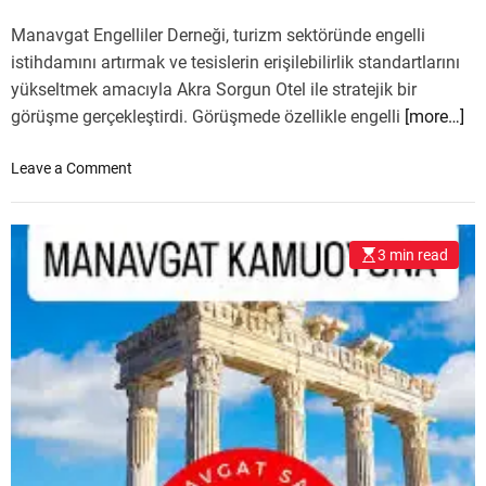
A
Manavgat Engelliler Derneği, turizm sektöründe engelli
R
P
istihdamını artırmak ve tesislerin erişilebilirlik standartlarını
A
yükseltmek amacıyla Akra Sorgun Otel ile stratejik bir
R
görüşme gerçekleştirdi. Görüşmede özellikle engelli
[more…]
T
İ
o
Leave a Comment
S
n
E
T
Ç
U
İ
3 min read
R
M
İ
L
Z
E
M
R
D
E
E
G
E
İ
N
R
G
M
E