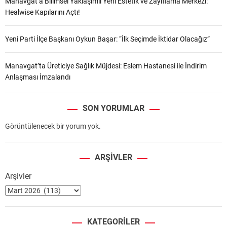
Manavgat’a Bilimsel Yaklaşımlı Yeni Estetik ve Zayıflama Merkezi:
Ö
a
Healwise Kapılarını Açtı!
P
s
R
ı
Ü
Yeni Parti İlçe Başkanı Oykun Başar: “İlk Seçimde İktidar Olacağız”
n
S
d
Ü
a
Manavgat’ta Üreticiye Sağlık Müjdesi: Eslem Hastanesi ile İndirim
!
T
Anlaşması İmzalandı
ü
r
SON YORUMLAR
k
i
Görüntülenecek bir yorum yok.
y
e
B
ARŞIVLER
i
Arşivler
r
i
n
c
KATEGORILER
i