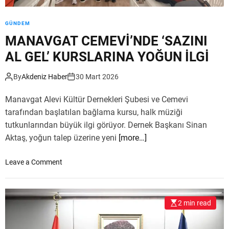
K
E
GÜNDEM
R
MANAVGAT CEMEVİ’NDE ‘SAZINI
V
A
AL GEL’ KURSLARINA YOĞUN İLGİ
N
’
By
Akdeniz Haber
30 Mart 2026
Y
O
Manavgat Alevi Kültür Dernekleri Şubesi ve Cemevi
L
tarafından başlatılan bağlama kursu, halk müziği
A
tutkunlarından büyük ilgi görüyor. Dernek Başkanı Sinan
D
Aktaş, yoğun talep üzerine yeni
[more…]
E
V
o
Leave a Comment
A
n
M
M
E
A
D
2 min read
N
İ
A
Y
V