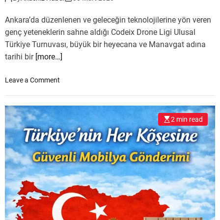
D
R
İ
İ
Ankara’da düzenlenen ve geleceğin teknolojilerine yön veren
Y
genç yeteneklerin sahne aldığı Codeix Drone Ligi Ulusal
L
Türkiye Turnuvası, büyük bir heyecana ve Manavgat adına
E
tarihi bir
[more…]
Y
A
o
Leave a Comment
Z
n
A
G
M
Ö
E
2 min read
K
R
L
H
E
A
R
B
D
A
E
!
M
A
N
A