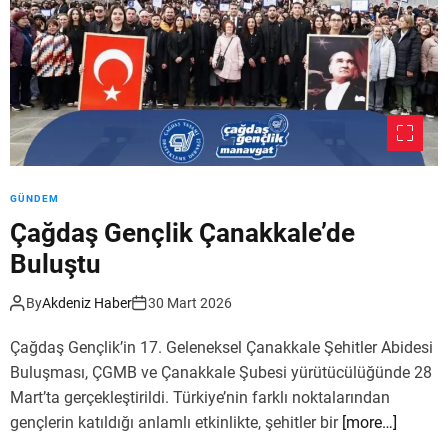
o
d
e
GÜNDEM
Çağdaş Gençlik Çanakkale’de
Buluştu
By
Akdeniz Haber
30 Mart 2026
Çağdaş Gençlik’in 17. Geleneksel Çanakkale Şehitler Abidesi
Buluşması, ÇGMB ve Çanakkale Şubesi yürütücülüğünde 28
Mart’ta gerçekleştirildi. Türkiye’nin farklı noktalarından
gençlerin katıldığı anlamlı etkinlikte, şehitler bir
[more…]