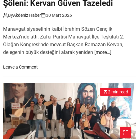
Şöleni: Kervan Güven Tazeledi
k
a
By
Akdeniz Haber
30 Mart 2026
l
e
Manavgat siyasetinin kalbi İbrahim Sözen Gençlik
’
Merkezi’nde attı. Zafer Partisi Manavgat İlçe Teşkilatı 2.
d
Olağan Kongresi’nde mevcut Başkan Ramazan Kervan,
e
delegenin büyük desteğini alarak yeniden
[more…]
B
u
l
o
Leave a Comment
u
n
ş
Z
t
A
2 min read
u
F
E
R
’
D
E
‘