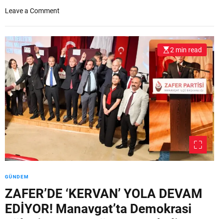
o
Leave a Comment
n
Ç
a
2 min read
ğ
d
a
ş
G
e
n
ç
l
i
k
Ç
GÜNDEM
a
ZAFER’DE ‘KERVAN’ YOLA DEVAM
n
a
EDİYOR! Manavgat’ta Demokrasi
k