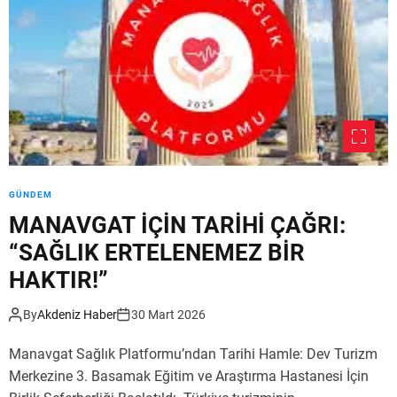
E
L
Y
K
E
A
T
L
E
M
R
I
L
Y
İ
O
L
R
İ
:
GÜNDEM
Ğ
M
İ
MANAVGAT İÇİN TARİHİ ÇAĞRI:
A
A
“SAĞLIK ERTELENEMEZ BİR
N
L
A
HAKTIR!”
D
V
I
G
”
By
Akdeniz Haber
30 Mart 2026
A
T
Manavgat Sağlık Platformu’ndan Tarihi Hamle: Dev Turizm
’
Merkezine 3. Basamak Eğitim ve Araştırma Hastanesi İçin
T