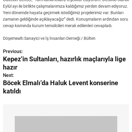
Eylül ayı ile birlikte çalışmalarımıza kaldığımız yerden devam ediyoruz.
Yeni dönemde hayata geçirmek istediğimiz projelerimiz var. Bunları
zamanın geldiğinde açıklayacağız” dedi. Konuşmaların ardından soru
cevap kısmında kurum temsilcileri merak edilenleri cevapladı.
Döşemealtı Sanayici ve İş İnsanları Derneği / Bülten
Previous:
Y
Kepez’in Sultanları, hazırlık maçlarıyla lige
a
hazır
z
Next:
Böcek Elmalı’da Haluk Levent konserine
ı
katıldı
g
e
z
i