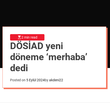
o
d
e
2 min read
DÖSİAD yeni
döneme ‘merhaba’
dedi
Posted on
5 Eylül 2024
by
akdeni22