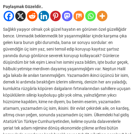
Paylaşmak Güzeldir..
Sağlıklı yaşıyor olmak çok güzel hayatın en görünen özel güzelliğidir
bence. Ummadık beklenmedik bir yaşanmışlıklar içinde karşıma çıka
gelen kara burun gibi durumda, bana sır soruyu sordular: en
güvendiğin üç isim yaz, seni temsil edip koruyup kayıtsız şartsız
yanında durup gönlünce severek koruyup kollayacak? Günlerce
düşündüm bir tek eşim Lieva’nın ismini yaza bildim, işte budur geçek,
hâlbuki yetmişe merdiven dayamış yaşanmışlığım var. Neptun Halil
ağa lakabı ile anılan tanınmışlığım. Yazamadım ikinci üçüncü bir isim,
demek ki ardımda bıraktığım izlerim silinmiş, denizin her anı yaladığı,
kumlukta rüzgârla köpüren dalgaların fırtınalarından sahillere uçuşan
köpüklülerin silinip kayboluşu gibi yok olma, yalnızlığımın yıkıcı
hüznüme kapıldım, kime ne diyem, bu benim eserim, yazamadım
atamam, yazamadım üç isim, ikisini. Bir evlat çekirdek aile, on kardeş,
altmış civarı yeğen, sonunda yazamadım üç isim. Ülkemdeki hal gidiş
Atatürk’ün Türkiye Cumhuriyetinden, kelime oyunla dalaverelerle
şeriat tek adam rejimine dönüş ekonomide çökme arifesi bütün