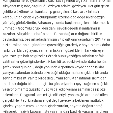
komşularla neredeyse kanlı bıçaklı savaş tehdit çığırtkan naralar O hal
sıkıyönetim içinde, özgürlüğü özleyen adaleti gözleyen. Her gün gelen
şehitlere üzülmekten kanıksanıp gına gelen, ülke olarak fırtınalı
karabulutlar içindeki yolculuğumuz, üzerine dağ doğasever gezgin
yürüyüş gürbüzümün, Adrasan yolunda başlarına gelen beklenmedik
ummadık Göç Yolu grup lideri dâhil sevgili değerli insanlarımızın
kazaları. Altı yıldır her hafta sonu Pazar dağların doğasın birlikte
paylaştığımız, beş arkadaşlarımızın yitip gittiğini yaşadığım, 2017 yılın
bizi duraksatan düşündüren çaresizliğin çareleriyle hayata biraz daha
farkındalıkla bağlayan, zamanın fışkıran güzelliklerini fark etmeyen
yön. Yaz İşte bak ne güzel bir örnek bunu yazdığım sabahın şafak
vakti seher güzelliğinde elektrik kesildi tepedeki evimde, daha henüz
şafak sonu gün önü, doğu yönündeki görünen köyde cadde ışıklar
yanıyor, salondan batında bize bağlı olduğu mahalle ışıkları, bir anda
sevindim kesinti yalnız bizde değil. Yani zorluktan ihtimali sıkıntıdan
mutluluk doğdu bir anda. İşte bu gösteriyor her şeye rağmen sağlıklı
yaşıyor olmamız güzelliğini, acıyı bal edip yaşam azminin cazip özel
özlemlerin. Duygusal samimi içtenlikleriyle yaşamışlıklardan dökülen
gerçeklikler, tabi ki aslana engel değil gelecekte beklenen mutluluk
içindeki yaşamımıza. Zaman içinde yaralar, hayatın doğası gereği
iyileşerek maziyle kapanır. İşte yaşama dair başlıklı, yaşam merdiven