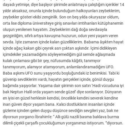
dayadı yetmişe, diye başlıyor şiirimde anlatmaya çalıştığım içerikler 14
yıldır aksaksız, onunla içinde bulunduğum halkoyunları zeybeklerim,
zeybekler gösteri ekibi zenginlik. Son on beş yılda okuryazar oldum,
orta lise diploma üniversiteye giriş sınavları imtihanları kütüphanemin
oluşun yenilenen hayatım. Zeybeklerim dağ doğa sevdasıyla
gezginliğim, sıfırlı artıya kavuşma huzurun, odun yeni yaşam veren
sevda. İşte zamanın içinde kalan güzelliklerim. Babama âşıktım hayat
içinde ağaç kakan gibi çeyrek asrı çoktan aşkındır. İçimi didikleyen
içimdekiler yazamadığımı söyleyemediğim gül semde ağlaşmada
kulak çınlaması gibi bir şey, nüfusumda kâğıtlı, tanımıyor
tanımıyorum, alamıyor atamıyorum, anlamlandıramadığım UFO.
Baba aşkımı UFO sunu yaşıyordu boşluğundaki iz benimkisi. Tabi ki
güvenip sevdiklerim vardı, hayatın gerçekleri içinde, gönül duygu
bağımda yaşıyorlar. Yaşama dair şiirimin son satırı ‘Hadi vücuduna iyi
bak Neptun Halil orda yaşam sende güzel’ diye sonlanıyor. Dünyanın
en iyisi en güzel herklesin kendisi, öncelikle kendini severek kendine
inan güven diyor yaşam bana. Kalıcı dostlukların insanları içinde
gizleme içinden gelen duygu düşünce sevdiğin sevgileri yaz, bak ne
diyorsun yorgancı İbrahim’e: “ Allı gülü nazili basma baklava burma
dilimli çiçekli çarşaflı çocukluğumun yorganımızı istiyorum. ”diyorsun.