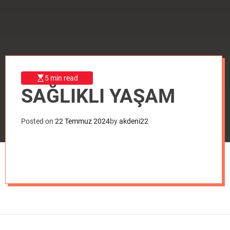
o
d
e
5 min read
SAĞLIKLI YAŞAM
Posted on
22 Temmuz 2024
by
akdeni22