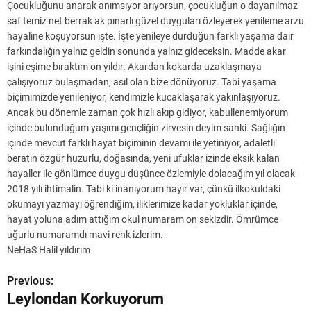
Çocukluğunu anarak anımsıyor arıyorsun, çocukluğun o dayanılmaz
saf temiz net berrak ak pınarlı güzel duyguları özleyerek yenileme arzu
hayaline koşuyorsun işte. İşte yenileye durduğun farklı yaşama dair
farkındalığın yalnız geldin sonunda yalnız gideceksin. Madde akar
işini eşime bıraktım on yıldır. Akardan kokarda uzaklaşmaya
çalışıyoruz bulaşmadan, asıl olan bize dönüyoruz. Tabi yaşama
biçimimizde yenileniyor, kendimizle kucaklaşarak yakınlaşıyoruz.
Ancak bu dönemle zaman çok hızlı akıp gidiyor, kabullenemiyorum
içinde bulunduğum yaşımı gençliğin zirvesin deyim sanki. Sağlığın
içinde mevcut farklı hayat biçiminin devamı ile yetiniyor, adaletli
beratın özgür huzurlu, doğasında, yeni ufuklar izinde eksik kalan
hayaller ile gönlümce duygu düşünce özlemiyle dolacağım yıl olacak
2018 yılı ihtimalin. Tabi ki inanıyorum hayır var, çünkü ilkokuldaki
okumayı yazmayı öğrendiğim, iliklerimize kadar yokluklar içinde,
hayat yoluna adım attığım okul numaram on sekizdir. Ömrümce
uğurlu numaramdı mavi renk izlerim.
NeHaS Halil yıldırım
Previous:
Y
Leylondan Korkuyorum