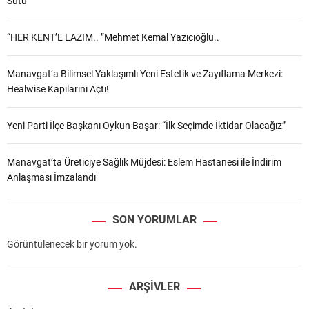
Sütü”
“HER KENT’E LAZIM.. ”Mehmet Kemal Yazıcıoğlu..
Manavgat’a Bilimsel Yaklaşımlı Yeni Estetik ve Zayıflama Merkezi:
Healwise Kapılarını Açtı!
Yeni Parti İlçe Başkanı Oykun Başar: “İlk Seçimde İktidar Olacağız”
Manavgat’ta Üreticiye Sağlık Müjdesi: Eslem Hastanesi ile İndirim
Anlaşması İmzalandı
SON YORUMLAR
Görüntülenecek bir yorum yok.
ARŞIVLER