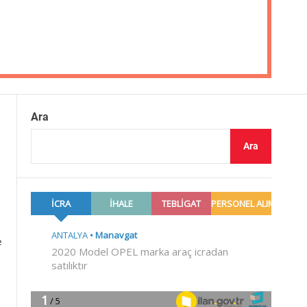
Ara
Ara
e