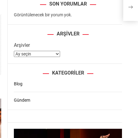
Kuml
SON YORUMLAR
mezu
Görüntülenecek bir yorum yok.
ARŞIVLER
Arşivler
KATEGORILER
Blog
Gündem