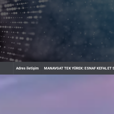
S
k
i
p
t
o
c
o
n
t
e
n
Adres iletişim
MANAVGAT TEK YÜREK: ESNAF KEFALET 
t