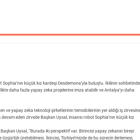
 Sophia’nın küçük kız kardeşi Desdemona’yla buluştu. İkilinin sohbetinde
te daha fazla yapay zeka projelerine imza atabilir ve Antalya’yı daha
e yapay zeka teknoloji şirketlerinin temsilcilerinin yer aldığı iş zirvesin
gün devam eden zirvede Başkan Uysal, insansı robot Sophia’nın küçük kız
Başkan Uysal, “Burada iki perspektif var. Birincisi yapay zekanın bireyi
 özgürlük üretebilmesi. İkincisi, Türkiye’mizde de bu sürecin ilerlemesi,