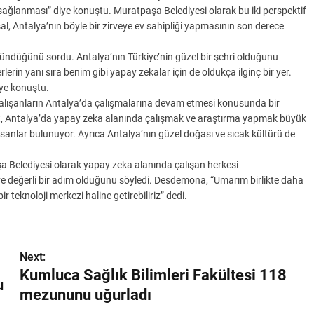
 sağlanması” diye konuştu. Muratpaşa Belediyesi olarak bu iki perspektif
sal, Antalya’nın böyle bir zirveye ev sahipliği yapmasının son derece
ndüğünü sordu. Antalya’nın Türkiye’nin güzel bir şehri olduğunu
in yanı sıra benim gibi yapay zekalar için de oldukça ilginç bir yer.
iye konuştu.
alışanların Antalya’da çalışmalarına devam etmesi konusunda bir
vet, Antalya’da yapay zeka alanında çalışmak ve araştırma yapmak büyük
i insanlar bulunuyor. Ayrıca Antalya’nın güzel doğası ve sıcak kültürü de
 Belediyesi olarak yapay zeka alanında çalışan herkesi
e değerli bir adım olduğunu söyledi. Desdemona, “Umarım birlikte daha
ir teknoloji merkezi haline getirebiliriz” dedi.
Next:
Kumluca Sağlık Bilimleri Fakültesi 118
u
mezununu uğurladı