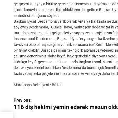
gelişmesi, dünyayla birlikte gereken gelişmenin Türkiye’mizde de
içinde konuyla son derece ilgili olduklarını dile getiren Başkan Uy
sevindirici olduğunu söyledi.
Başkan Uysal, Desdemona’ya ilk olarak Antalya hakkında ne düşü
söyleyen Desdemona, “Güneşli hava, muhteşem doğa ve tarihi yerler
Burada birçok teknoloji gelişmeleri ve yapay zeka projeleri var” d
İnsansı robot Desdemona, Başkan Uysal’ın yapay zeka üzerine ç
tavsiyesi olup olmayacağına yönelik sorusuna ise “Kesinlikle e
bir fırsat olabilir. Burada gelişmiş teknolojik altyapı ve yetenekl
çalışma deneyiminizi daha keyifli hale getirebilir” diye yanıt verdi.
Oldukça keyifli geçen sohbetin sonunda Başkan Uysal, Muratpaşa
destekleyeceklerini belirtirken Desdemona da bunun çok önemli v
fazla yapay zeka projelerine imza atabilir ve Antalya’yı daha ileri b
Muratpaşa Belediyesi / Bülten
Y
Previous:
116 diş hekimi yemin ederek mezun old
a