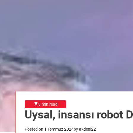
3 min read
Uysal, insansı robot
Posted on
1 Temmuz 2024
by
akdeni22