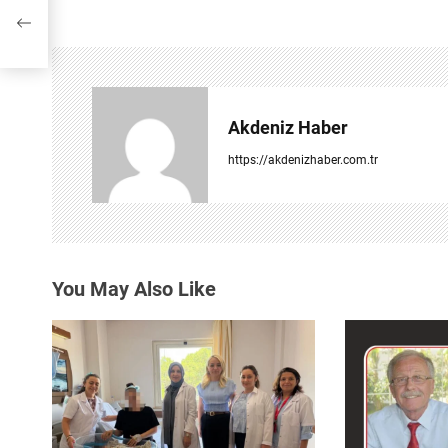
z
un
ı
g
e
Akdeniz Haber
z
https://akdenizhaber.com.tr
i
n
m
You May Also Like
e
s
i