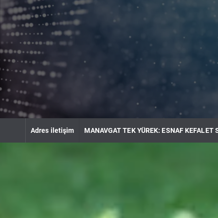
S
k
i
p
t
o
c
o
n
t
e
n
Adres iletişim
MANAVGAT TEK YÜREK: ESNAF KEFALET 
t