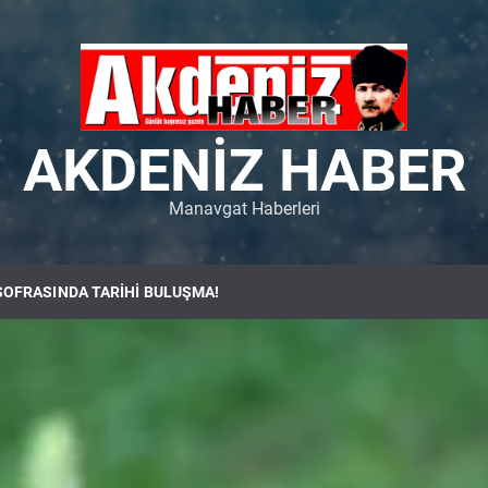
AKDENIZ HABER
Manavgat Haberleri
SOFRASINDA TARİHİ BULUŞMA!