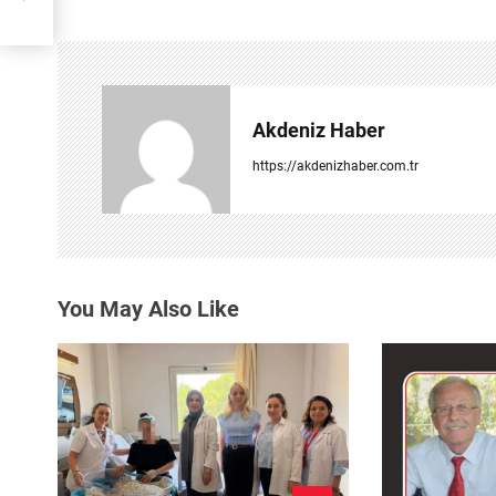
z
ı
g
Akdeniz Haber
e
https://akdenizhaber.com.tr
z
i
n
You May Also Like
m
e
s
i