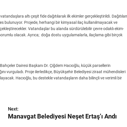
tandaşlara altı çeşit fide dağıtılarak ilk ekimler gerçekleştirildi. Dağıtıla
ates bulunuyor. Projede, herhangi bir kimyasal ilaç kullanılmayacak ve
ekleştirecekler. Vatandaşlar bu alanda sürdürülebilir çevre odaklı ekim-
sorumlu olacak. Ayrıca; doğa dostu uygulamalarla, ilaçlama gibi birçok
 Bahçeler Dairesi Başkanı Dr. Çiğdem Hacıoğlu, küçük parsellerin
ı vurguladı. Proje ilerledikçe, Büyükşehir Belediyesi ziraat mühendisleri
ayacak. Hacıoğlu, bu destekle vatandaşların daha bilinçli ve verimli bir
Next:
Manavgat Belediyesi Neşet Ertaş’ı Andı