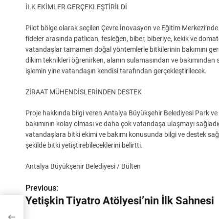
İLK EKİMLER GERÇEKLEŞTİRİLDİ
Pilot bölge olarak seçilen Çevre İnovasyon ve Eğitim Merkezi’nde va
fideler arasında patlıcan, fesleğen, biber, biberiye, kekik ve dom
vatandaşlar tamamen doğal yöntemlerle bitkilerinin bakımını gerç
dikim teknikleri öğrenirken, alanın sulamasından ve bakımından 
işlemin yine vatandaşın kendisi tarafından gerçekleştirilecek.
ZİRAAT MÜHENDİSLERİNDEN DESTEK
Proje hakkında bilgi veren Antalya Büyükşehir Belediyesi Park ve
bakımının kolay olması ve daha çok vatandaşa ulaşmayı sağladığın
vatandaşlara bitki ekimi ve bakımı konusunda bilgi ve destek sağl
şekilde bitki yetiştirebileceklerini belirtti.
Antalya Büyükşehir Belediyesi / Bülten
Previous:
Y
Yetişkin Tiyatro Atölyesi’nin İlk Sahnesi
a
hnesi