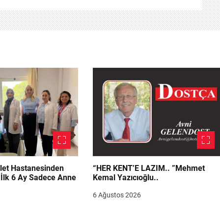
let Hastanesinden
“HER KENT’E LAZIM.. ”Mehmet
“İlk 6 Ay Sadece Anne
Kemal Yazıcıoğlu..
6 Ağustos 2026