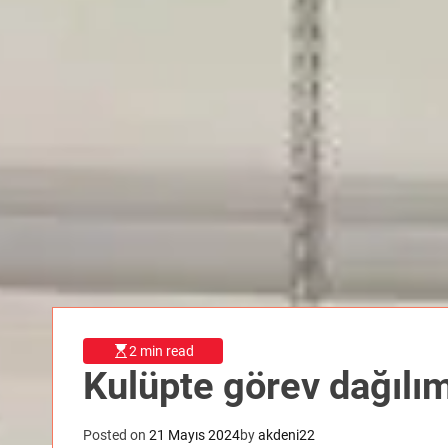
2 min read
Kulüpte görev dağılım
Posted on
21 Mayıs 2024
by
akdeni22