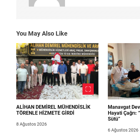
i
n
You May Also Like
m
e
s
i
ALİHAN DEMİREL MÜHENDİSLİK
Manavgat Dev
TÖRENLE HİZMETE GİRDİ
Hayati Çağrı: 
Sütü”
8 Ağustos 2026
6 Ağustos 2026