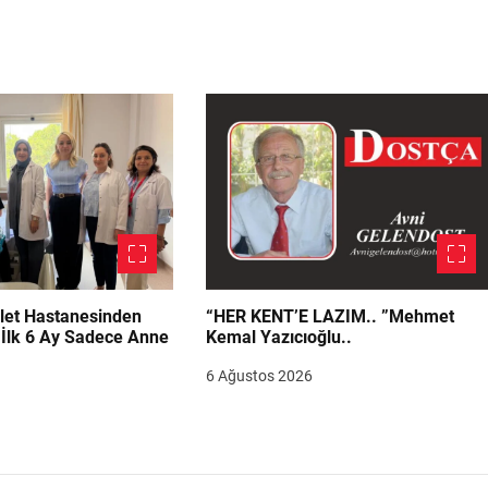
let Hastanesinden
“HER KENT’E LAZIM.. ”Mehmet
“İlk 6 Ay Sadece Anne
Kemal Yazıcıoğlu..
6 Ağustos 2026