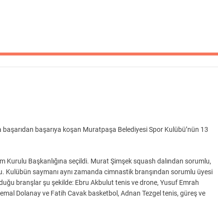
yla başarıdan başarıya koşan Muratpaşa Belediyesi Spor Kulübü’nün 13
.
m Kurulu Başkanlığına seçildi. Murat Şimşek squash dalından sorumlu,
du. Kulübün saymanı aynı zamanda cimnastik branşından sorumlu üyesi
lduğu branşlar şu şekilde: Ebru Akbulut tenis ve drone, Yusuf Emrah
emal Dolanay ve Fatih Cavak basketbol, Adnan Tezgel tenis, güreş ve
.