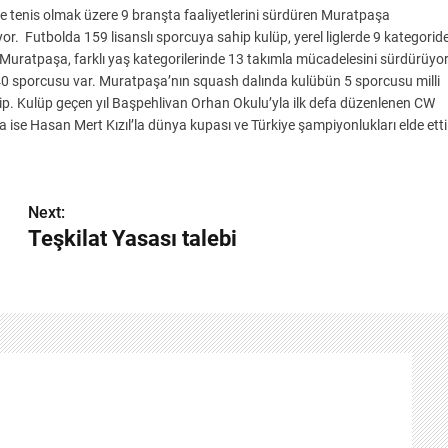
ve tenis olmak üzere 9 branşta faaliyetlerini sürdüren Muratpaşa
r. Futbolda 159 lisanslı sporcuya sahip kulüp, yerel liglerde 9 kategorid
Muratpaşa, farklı yaş kategorilerinde 13 takımla mücadelesini sürdürüyor
0 sporcusu var. Muratpaşa’nın squash dalında kulübün 5 sporcusu milli
ip. Kulüp geçen yıl Başpehlivan Orhan Okulu’yla ilk defa düzenlenen CW
 ise Hasan Mert Kızıl’la dünya kupası ve Türkiye şampiyonlukları elde etti
Next:
Teşkilat Yasası talebi