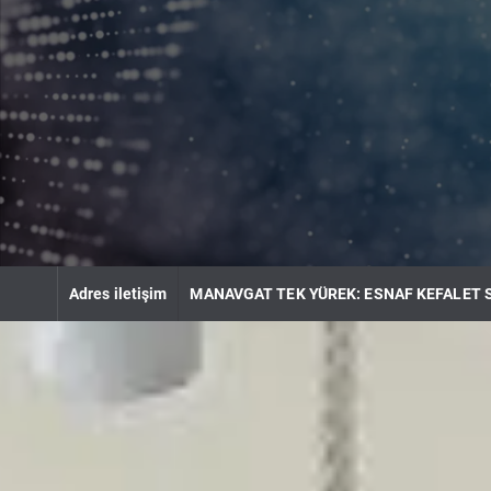
S
k
i
p
t
o
c
o
n
t
e
n
Adres iletişim
MANAVGAT TEK YÜREK: ESNAF KEFALET 
t