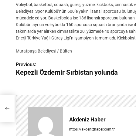
Voleybol, basketbol, squash, güreş, yüzme, kickboks, cimnastik 
Belediyesi Spor Kulübü’nün 600’e yakın lisanslı sporcusu bulunuyo
mücadele ediyor. Basketbolda ise 186 lisanslı sporcusu bulunan 
Kulübün ayrıca voleybolda 160 sporcusu squash branşında ise 4
takımlarda yer alırken cimnastikte 20, yüzmede 40 sporcuya sah
Enerji Türkiye Yağlı Güreş Ligi’ni şampiyon tamamladı. Kickboksta
Muratpaşa Belediyesi / Bülten
Previous:
Y
Kepezli Özdemir Sırbistan yolunda
a
z
ı
g
Akdeniz Haber
e
https://akdenizhaber.com.tr
z