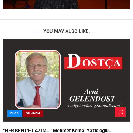
YOU MAY ALSO LIKE:
BLOG
GÜNDEM
“HER KENT’E LAZIM.. ”Mehmet Kemal Yazıcıoğlu..