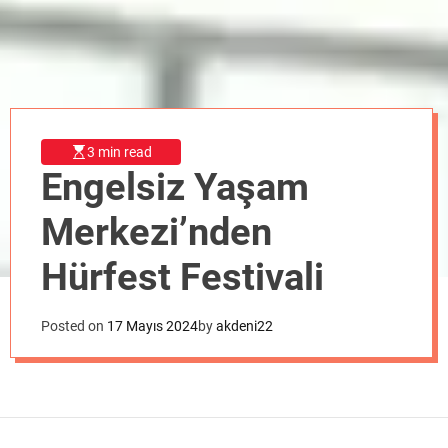
o
d
e
3 min read
Engelsiz Yaşam
Merkezi’nden
Hürfest Festivali
Posted on
17 Mayıs 2024
by
akdeni22