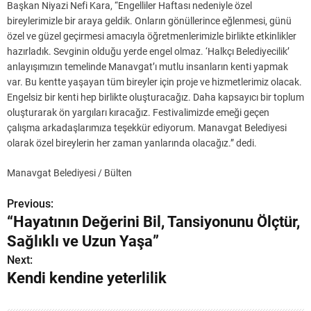
Başkan Niyazi Nefi Kara, “Engelliler Haftası nedeniyle özel
bireylerimizle bir araya geldik. Onların gönüllerince eğlenmesi, günü
özel ve güzel geçirmesi amacıyla öğretmenlerimizle birlikte etkinlikler
hazırladık. Sevginin olduğu yerde engel olmaz. ‘Halkçı Belediyecilik’
anlayışımızın temelinde Manavgat’ı mutlu insanların kenti yapmak
var. Bu kentte yaşayan tüm bireyler için proje ve hizmetlerimiz olacak.
Engelsiz bir kenti hep birlikte oluşturacağız. Daha kapsayıcı bir toplum
oluşturarak ön yargıları kıracağız. Festivalimizde emeği geçen
çalışma arkadaşlarımıza teşekkür ediyorum. Manavgat Belediyesi
olarak özel bireylerin her zaman yanlarında olacağız.” dedi.
Manavgat Belediyesi / Bülten
Previous:
Y
“Hayatının Değerini Bil, Tansiyonunu Ölçtür,
a
Sağlıklı ve Uzun Yaşa”
z
Next:
Kendi kendine yeterlilik
ı