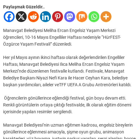
Paylaşmak Güzeldir..
Manavgat Belediyesi Meliha Ercan Engelsiz Yaşam Merkezi
öğrencileri, 10-16 Mayıs Engelliler Haftası nedeniyle “HürFEST-
Özgürce Yaşam Festivali” düzenledi.
Her yıl Mayıs ayının ikinci haftası olarak değerlendirilen Engelliler
Haftası, Manavgat Belediyesi Ilıca Meliha Ercan Engelsiz Yaşam
Merkezi’nde düzenlenen festivalle kutlandı. Festivale, Manavgat
Belediye Başkanı Niyazi Nefi Kara ile Hacer Ceyhan Kara, belediye
başkan yardımcıları, aileler veTFF UEFA A Grubu Antrenörleri katıldı.
Öğrencilerin gönüllerince eğlendiği festival, gün boyu devam etti.
Renkli görüntülerin ortaya çıktığı festivalde, ilk olarak eğitim dönemi
içerisinde yapılan resimler sergilendi.
Manavgat Belediyesi’nin uzman eğitmen kadrosu, engelsiz bireylerin
gönüllerince eğlenmesi amacıyla, şişme oyun grubu, animasyon
karakterleri, yüz boyama, justwin parkur yarışları, sergi alanları, bocce