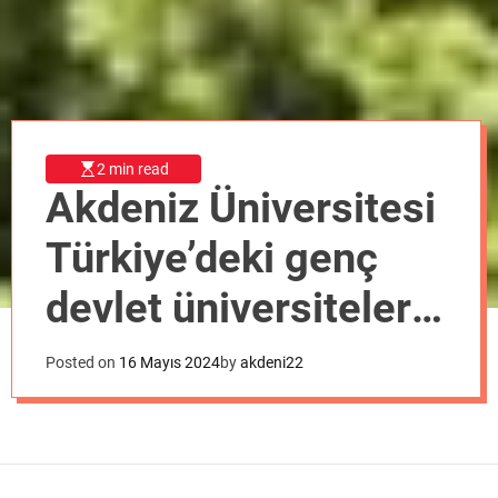
o
d
e
2 min read
Akdeniz Üniversitesi
Türkiye’deki genç
devlet üniversiteleri
arasında ilk sırada
Posted on
16 Mayıs 2024
by
akdeni22