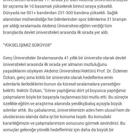
bir sıçrama ile 10 basamak yükselerek birinci sıraya yükseldi.
Dünyada ise 501+ bandından 251-300 bandına yükseldi. Sağlık
alanından mühendisliğe fen bilimlerinden spor bilimlerine 31 branşın
yer aldığı sıralamada Akdeniz Üniversitesi eğitim verdiği tüm
branşlarda devlet üniversiteleri arasında ilk sırada yer aldı.
“YÜKSELİŞİMİZ SÜRÜYOR”
Genç Üniversiteler Sıralamasında 41 yıllık bir üniversite olarak devlet
üniversiteleri arasında ilk sırada yer almanın mutluluğunu
yaşadıklarını söyleyen Akdeniz Üniversitesi Rektörü Prof. Dr. Özlenen
Özkan, genç ama köklü bir üniversite olarak hedeflerine emin
adımlarla ilerlediklerini bunun da küresel sıralamalara yansıdığını
belirtti. Rektör Özkan, “Görev yaptığımız dört yıl boyunca yaptığımız
çalışmaların böyle bir başarıyla taçlanması bizi mutlu etti. Bu süreçte
özellikle eğitim ve araştırma alanında yenilikçibakış açısıyla büyük
adımlar attık. Bu çabalarımız, üniversitemizin adını hem ulusal hem de
uluslararası alanda daha iyi bir konuma taşıdı. Bu konudaki
kararlılığımızın ve çalışmalarımızın sonucunu görmek sevindirici. Bu
sonuçlar geleceğe yönelik hedeflerimiz için daha da büyük bir