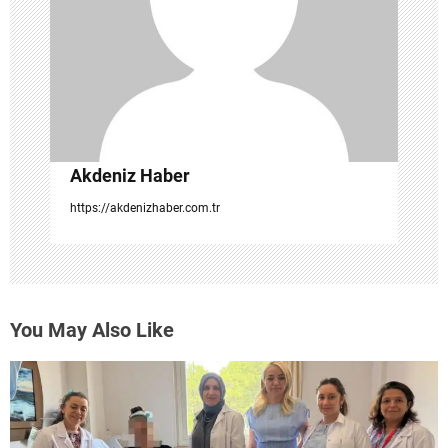
e
s
i
Akdeniz Haber
https://akdenizhaber.com.tr
You May Also Like