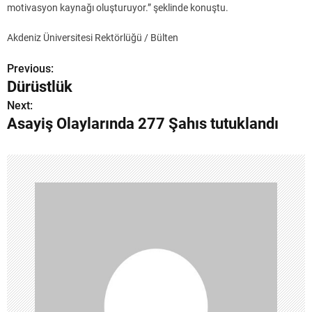
motivasyon kaynağı oluşturuyor.” şeklinde konuştu.
Akdeniz Üniversitesi Rektörlüğü / Bülten
Previous:
Y
Dürüstlük
a
Next:
Asayiş Olaylarında 277 Şahıs tutuklandı
z
ı
g
e
z
i
n
m