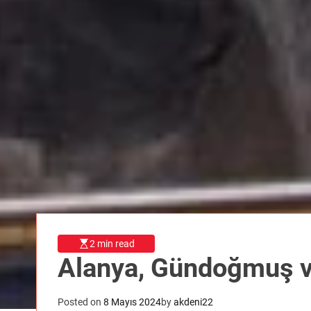
2 min read
Alanya, Gündoğmuş ve
Posted on
8 Mayıs 2024
by
akdeni22