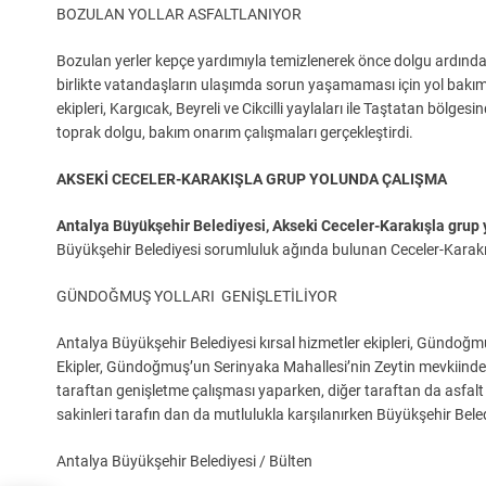
BOZULAN YOLLAR ASFALTLANIYOR
Bozulan yerler kepçe yardımıyla temizlenerek önce dolgu ardında
birlikte vatandaşların ulaşımda sorun yaşamaması için yol bakım
ekipleri, Kargıcak, Beyreli ve Cikcilli yaylaları ile Taştatan bö
toprak dolgu, bakım onarım çalışmaları gerçekleştirdi.
AKSEKİ CECELER-KARAKIŞLA GRUP YOLUNDA ÇALIŞMA
Antalya Büyükşehir Belediyesi, Akseki Ceceler-Karakışla grup
Büyükşehir Belediyesi sorumluluk ağında bulunan Ceceler-Karak
GÜNDOĞMUŞ YOLLARI GENİŞLETİLİYOR
Antalya Büyükşehir Belediyesi kırsal hizmetler ekipleri, Gündoğmu
Ekipler, Gündoğmuş’un Serinyaka Mahallesi’nin Zeytin mevkiinde b
taraftan genişletme çalışması yaparken, diğer taraftan da asfal
sakinleri tarafın dan da mutlulukla karşılanırken Büyükşehir Beledi
Antalya Büyükşehir Belediyesi / Bülten