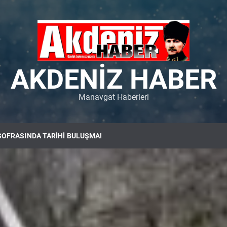
AKDENIZ HABER
Manavgat Haberleri
SOFRASINDA TARİHİ BULUŞMA!