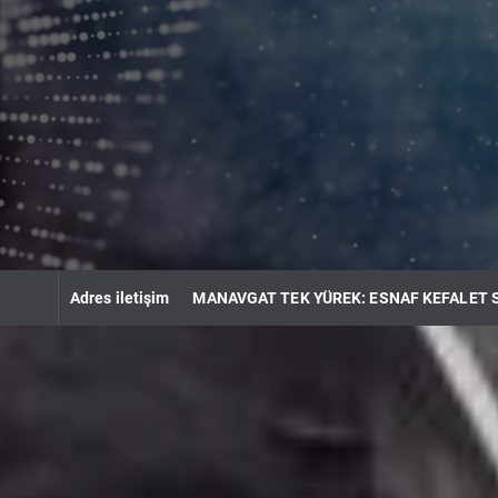
S
k
i
p
t
o
c
o
n
t
e
n
Adres iletişim
MANAVGAT TEK YÜREK: ESNAF KEFALET 
t