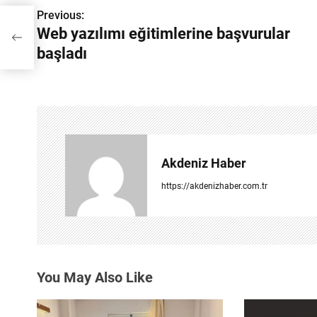
Previous:
Y
ar
Web yazılımı eğitimlerine başvurular
a
başladı
z
ı
g
e
Akdeniz Haber
z
https://akdenizhaber.com.tr
i
n
m
You May Also Like
e
s