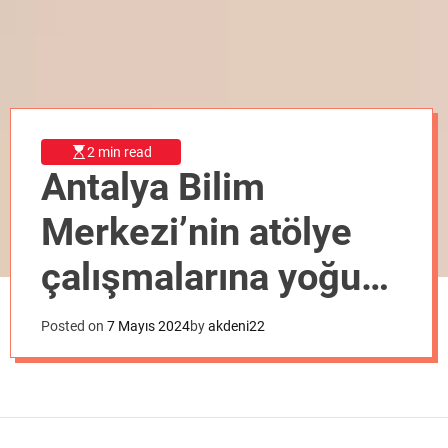
o
d
e
2 min read
Antalya Bilim
Merkezi’nin atölye
çalışmalarına yoğun
ilgi
Posted on
7 Mayıs 2024
by
akdeni22