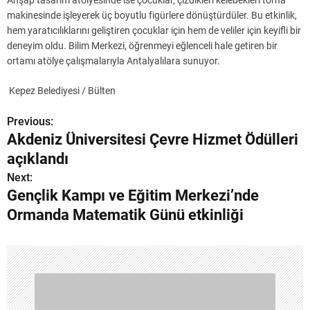
Ahşap tasarım atölyesinde ise çocuklar, çizdikleri kelebekleri torna
makinesinde işleyerek üç boyutlu figürlere dönüştürdüler. Bu etkinlik,
hem yaratıcılıklarını geliştiren çocuklar için hem de veliler için keyifli bir
deneyim oldu. Bilim Merkezi, öğrenmeyi eğlenceli hale getiren bir
ortamı atölye çalışmalarıyla Antalyalılara sunuyor.
Kepez Belediyesi / Bülten
Previous:
Y
Akdeniz Üniversitesi Çevre Hizmet Ödülleri
a
açıklandı
z
Next:
Gençlik Kampı ve Eğitim Merkezi’nde
ı
Ormanda Matematik Günü etkinliği
g
e
z
i