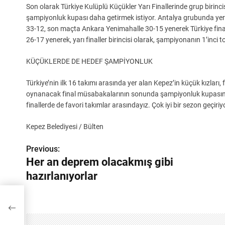
Son olarak Türkiye Kulüplü Küçükler Yarı Finallerinde grup birincis
şampiyonluk kupası daha getirmek istiyor. Antalya grubunda yer a
33-12, son maçta Ankara Yenimahalle 30-15 yenerek Türkiye finalle
26-17 yenerek, yarı finaller birincisi olarak, şampiyonanın 1’inci
KÜÇÜKLERDE DE HEDEF ŞAMPİYONLUK
Türkiye’nin ilk 16 takımı arasında yer alan Kepez’in küçük kızları
oynanacak final müsabakalarının sonunda şampiyonluk kupasını k
finallerde de favori takımlar arasındayız. Çok iyi bir sezon geçiriy
Kepez Belediyesi / Bülten
Previous:
Y
Her an deprem olacakmış gibi
a
hazırlanıyorlar
z
ı