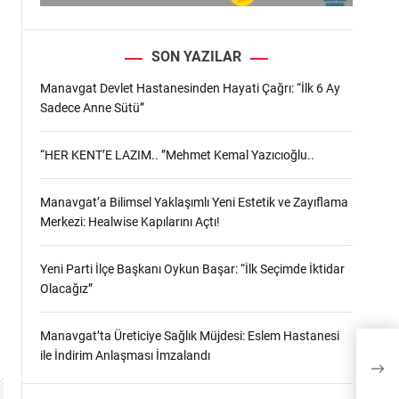
SON YAZILAR
Manavgat Devlet Hastanesinden Hayati Çağrı: “İlk 6 Ay
Sadece Anne Sütü”
“HER KENT’E LAZIM.. ”Mehmet Kemal Yazıcıoğlu..
Manavgat’a Bilimsel Yaklaşımlı Yeni Estetik ve Zayıflama
Merkezi: Healwise Kapılarını Açtı!
Yeni Parti İlçe Başkanı Oykun Başar: “İlk Seçimde İktidar
Olacağız”
Manavgat’ta Üreticiye Sağlık Müjdesi: Eslem Hastanesi
Mana
ile İndirim Anlaşması İmzalandı
Seri