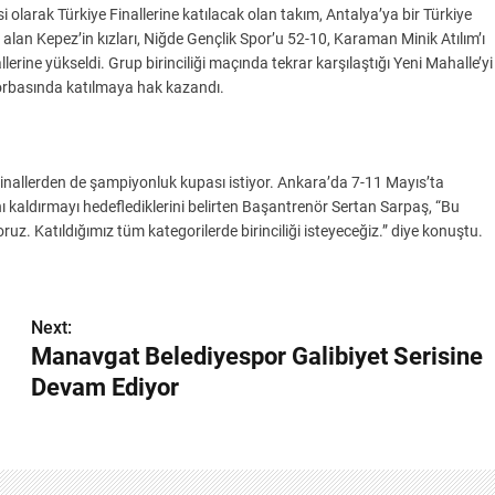
i olarak Türkiye Finallerine katılacak olan takım, Antalya’ya bir Türkiye
lan Kepez’in kızları, Niğde Gençlik Spor’u 52-10, Karaman Minik Atılım’ı
rine yükseldi. Grup birinciliği maçında tekrar karşılaştığı Yeni Mahalle’yi
 torbasında katılmaya hak kazandı.
, finallerden de şampiyonluk kupası istiyor. Ankara’da 7-11 Mayıs’ta
aldırmayı hedeflediklerini belirten Başantrenör Sertan Sarpaş, “Bu
oruz. Katıldığımız tüm kategorilerde birinciliği isteyeceğiz.” diye konuştu.
Next:
Manavgat Belediyespor Galibiyet Serisine
Devam Ediyor