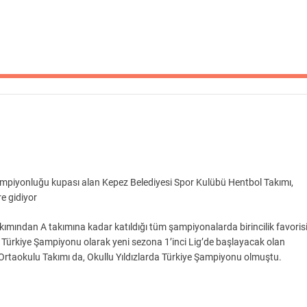
 Şampiyonluğu kupası alan Kepez Belediyesi Spor Kulübü Hentbol Takımı,
re gidiyor
kımından A takımına kadar katıldığı tüm şampiyonalarda birincilik favoris
g’in Türkiye Şampiyonu olarak yeni sezona 1’inci Lig’de başlayacak olan
Ortaokulu Takımı da, Okullu Yıldızlarda Türkiye Şampiyonu olmuştu.