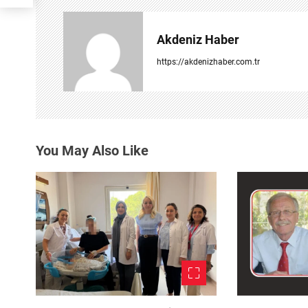
g
e
Akdeniz Haber
z
https://akdenizhaber.com.tr
i
n
m
You May Also Like
e
s
i