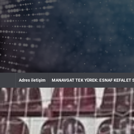
S
k
i
p
t
o
c
o
n
t
e
n
Adres iletişim
MANAVGAT TEK YÜREK: ESNAF KEFALET 
t