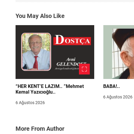
m
e
You May Also Like
s
i
“HER KENT’E LAZIM.. ”Mehmet
BABA!..
Kemal Yazıcıoğlu..
6 Ağustos 2026
6 Ağustos 2026
More From Author