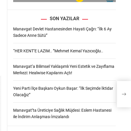
SON YAZILAR
Manavgat Devlet Hastanesinden Hayati Çağrı: “İlk 6 Ay
Sadece Anne Sütü”
“HER KENT’E LAZIM.. ”Mehmet Kemal Yazıcıoğlu..
Manavgat’a Bilimsel Yaklaşımlı Yeni Estetik ve Zayıflama
Merkezi: Healwise Kapılarını Açtı!
Yeni
Yeni Parti İlçe Başkanı Oykun Başar: “İlk Seçimde İktidar
Mehm
Olacağız”
Başk
Manavgat’ta Üreticiye Sağlık Müjdesi: Eslem Hastanesi
ile İndirim Anlaşması İmzalandı