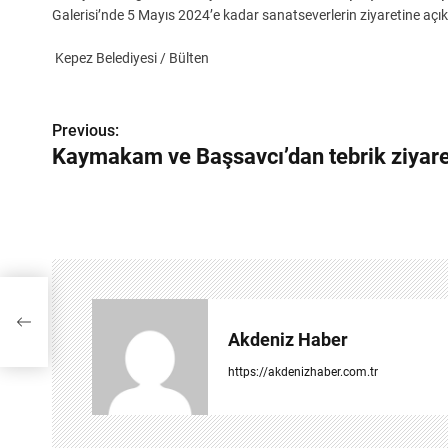
Galerisi’nde 5 Mayıs 2024’e kadar sanatseverlerin ziyaretine açı
Kepez Belediyesi / Bülten
Y
Previous:
a
Kaymakam ve Başsavcı’dan tebrik ziyare
z
ı
g
e
z
Akdeniz Haber
i
https://akdenizhaber.com.tr
n