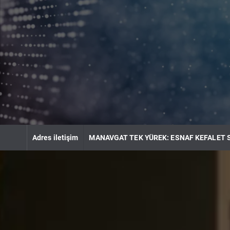
S
k
i
p
t
o
c
o
n
t
e
n
Adres iletişim
MANAVGAT TEK YÜREK: ESNAF KEFALET 
t