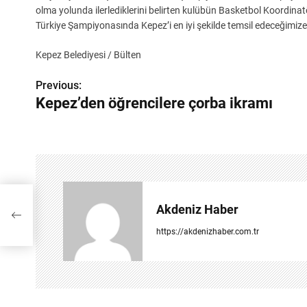
olma yolunda ilerlediklerini belirten kulübün Basketbol Koordina
Türkiye Şampiyonasında Kepez’i en iyi şekilde temsil edeceğimize
Kepez Belediyesi / Bülten
Previous:
Y
Kepez’den öğrencilere çorba ikramı
a
z
ı
g
Akdeniz Haber
ı
e
https://akdenizhaber.com.tr
z
i
n