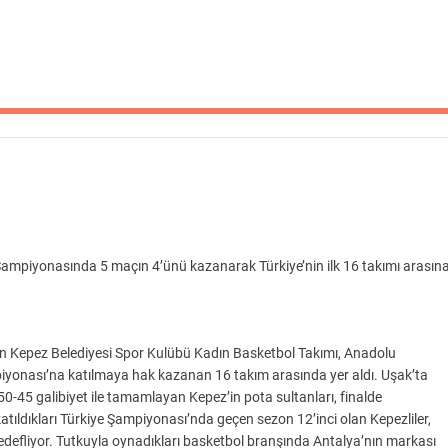
ampiyonasında 5 maçın 4’ünü kazanarak Türkiye’nin ilk 16 takımı arasın
Kepez Belediyesi Spor Kulübü Kadın Basketbol Takımı, Anadolu
onası’na katılmaya hak kazanan 16 takım arasında yer aldı. Uşak’ta
-45 galibiyet ile tamamlayan Kepez’in pota sultanları, finalde
katıldıkları Türkiye Şampiyonası’nda geçen sezon 12’inci olan Kepezliler,
efliyor. Tutkuyla oynadıkları basketbol branşında Antalya’nın markası