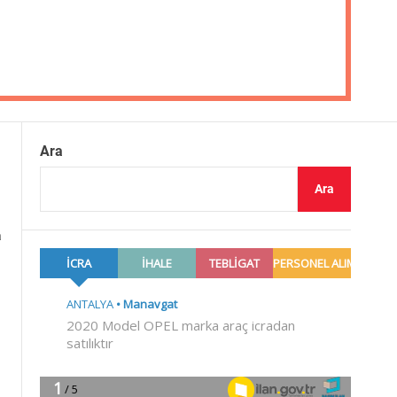
Ara
Ara
a