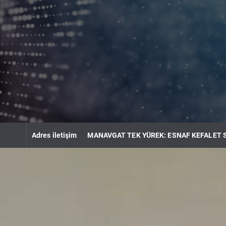
S
k
i
p
t
o
c
o
n
t
e
n
Adres iletişim
MANAVGAT TEK YÜREK: ESNAF KEFALET 
t