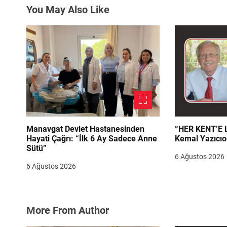
You May Also Like
m
e
s
i
Manavgat Devlet Hastanesinden
“HER KENT’E LAZIM
Hayati Çağrı: “İlk 6 Ay Sadece Anne
Kemal Yazıcıo
Sütü”
6 Ağustos 2026
6 Ağustos 2026
More From Author