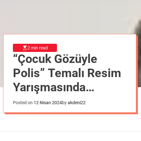
o
d
e
2 min read
“Çocuk Gözüyle
Polis” Temalı Resim
Yarışmasında
Derece Alan
Posted on
12 Nisan 2024
by
akdeni22
Öğrencilere Ödülleri
Törenle Verildi