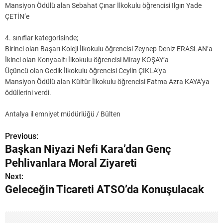
Mansiyon Ödülü alan Sebahat Çınar İlkokulu öğrencisi Ilgın Yade
ÇETİN’e
4. sınıflar kategorisinde;
Birinci olan Başarı Koleji İlkokulu öğrencisi Zeynep Deniz ERASLAN’a
İkinci olan Konyaaltı İlkokulu öğrencisi Miray KOŞAY’a
Üçüncü olan Gedik İlkokulu öğrencisi Ceylin ÇIKLA’ya
Mansiyon Ödülü alan Kültür İlkokulu öğrencisi Fatma Azra KAYA’ya
ödüllerini verdi.
Antalya il emniyet müdürlüğü / Bülten
Previous:
Y
Başkan Niyazi Nefi Kara’dan Genç
a
Pehlivanlara Moral Ziyareti
z
Next:
Geleceğin Ticareti ATSO’da Konuşulacak
ı
g