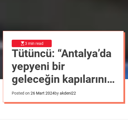
o
d
e
3 min read
Tütüncü: “Antalya’da
yepyeni bir
geleceğin kapılarını
açacağız”
Posted on
26 Mart 2024
by
akdeni22