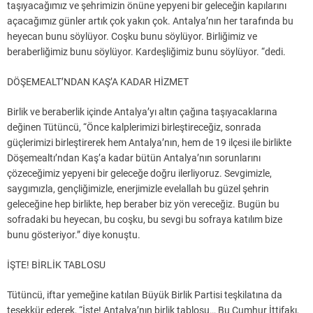
taşıyacağımız ve şehrimizin önüne yepyeni bir geleceğin kapılarını
açacağımız günler artık çok yakın çok. Antalya’nın her tarafında bu
heyecan bunu söylüyor. Coşku bunu söylüyor. Birliğimiz ve
beraberliğimiz bunu söylüyor. Kardeşliğimiz bunu söylüyor. “dedi.
DÖŞEMEALT’NDAN KAŞ’A KADAR HİZMET
Birlik ve beraberlik içinde Antalya’yı altın çağına taşıyacaklarına
değinen Tütüncü, “Önce kalplerimizi birleştireceğiz, sonrada
güçlerimizi birleştirerek hem Antalya’nın, hem de 19 ilçesi ile birlikte
Döşemealtı’ndan Kaş’a kadar bütün Antalya’nın sorunlarını
çözeceğimiz yepyeni bir geleceğe doğru ilerliyoruz. Sevgimizle,
saygımızla, gençliğimizle, enerjimizle evelallah bu güzel şehrin
geleceğine hep birlikte, hep beraber biz yön vereceğiz. Bugün bu
sofradaki bu heyecan, bu coşku, bu sevgi bu sofraya katılım bize
bunu gösteriyor.” diye konuştu.
İŞTE! BİRLİK TABLOSU
Tütüncü, iftar yemeğine katılan Büyük Birlik Partisi teşkilatına da
teşekkür ederek, “İşte! Antalya’nın birlik tablosu… Bu Cumhur İttifakı,