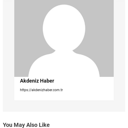
n
m
e
s
i
Akdeniz Haber
https://akdenizhaber.com.tr
You May Also Like