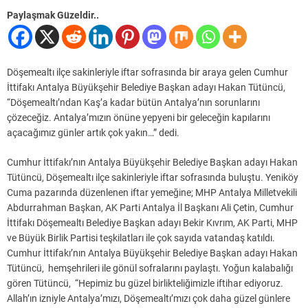
Paylaşmak Güzeldir..
Döşemealtı ilçe sakinleriyle iftar sofrasında bir araya gelen Cumhur
İttifakı Antalya Büyükşehir Belediye Başkan adayı Hakan Tütüncü,
“Döşemealtı’ndan Kaş’a kadar bütün Antalya’nın sorunlarını
çözeceğiz. Antalya’mızın önüne yepyeni bir geleceğin kapılarını
açacağımız günler artık çok yakın…” dedi.
Cumhur İttifakı’nın Antalya Büyükşehir Belediye Başkan adayı Hakan
Tütüncü, Döşemealtı ilçe sakinleriyle iftar sofrasında buluştu. Yeniköy
Cuma pazarında düzenlenen iftar yemeğine; MHP Antalya Milletvekili
Abdurrahman Başkan, AK Parti Antalya İl Başkanı Ali Çetin, Cumhur
İttifakı Döşemealtı Belediye Başkan adayı Bekir Kıvrım, AK Parti, MHP
ve Büyük Birlik Partisi teşkilatları ile çok sayıda vatandaş katıldı.
Cumhur İttifakı’nın Antalya Büyükşehir Belediye Başkan adayı Hakan
Tütüncü, hemşehrileri ile gönül sofralarını paylaştı. Yoğun kalabalığı
gören Tütüncü, “Hepimiz bu güzel birlikteliğimizle iftihar ediyoruz.
Allah’ın izniyle Antalya’mızı, Döşemealtı’mızı çok daha güzel günlere