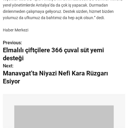
yerel yönetimlerde Antalya’da da çok iş yapacak. Durmadan
dinlenmeden çalışmaya geliyoruz. Destek sizden, hizmet bizden
yolumuz da ufkumuz da bahtımız da hep açık olsun.” dedi.
Haber Merkezi
Previous:
Y
Elmalılı çiftçilere 366 çuval süt yemi
a
desteği
z
Next:
Manavgat’ta Niyazi Nefi Kara Rüzgarı
ı
Esiyor
g
e
z
i