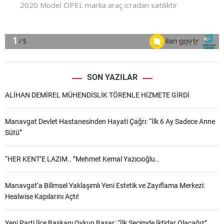
SON YAZILAR
ALİHAN DEMİREL MÜHENDİSLİK TÖRENLE HİZMETE GİRDİ
Manavgat Devlet Hastanesinden Hayati Çağrı: “İlk 6 Ay Sadece Anne
Sütü”
“HER KENT’E LAZIM.. ”Mehmet Kemal Yazıcıoğlu..
Manavgat’a Bilimsel Yaklaşımlı Yeni Estetik ve Zayıflama Merkezi:
Healwise Kapılarını Açtı!
Yeni Parti İlçe Başkanı Oykun Başar: “İlk Seçimde İktidar Olacağız”