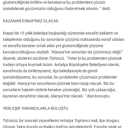
göstericiliğinde birlikte ve beraberce bu problemlere çözüm
üretebilecek gücümüzün olduğunu ifade etmek isterim. “ dedi.
KAZANAN ESNAFIMIZ OLACAK
Kepez’de 15 yıllık belediye başkanlığı sürecinde esnafın beklenti ve
taleplerinin olduğunu bu sorunların çözümü noktasında esnaf odaları
ve esnafla beraber ortak aklın yol göstericiliğinde çözüme
kavuşturulduğunu söyledi. “Alanya’nın sorunları da çözümsüz değil.”
diyerek, sözlerini sürdüren Tütüncü, “Yeter ki bu problemleri çözecek
iradeyi ortaya koymak lazım. Antalya Büyükşehir Belediyesi olarak,
esnafınızla da birlikteyseniz, ilçe belediyesiyle de gönül
içerisindeyseniz, bu sorunlar, bu problemler çözümsüz problemler
değildir. Alanya’nın sorunlarını çözmek bize nasip olacak. Biz bu
sorunların hepsini sizlerle beraber çözeceğiz. Biz çok çalışacağız,
kazanan esnafımız olacak, Alanya’mız olacak. “ diye konuştu.
YERLEŞİK YABANCILARLA BULUŞTU
Tütüncü, bir sonraki ziyaretlerini Antalya Toptancı Hali, ilçe otogarı,
Otogar Taksi durağı ve Balıkçı Hali’ne gerçekleştirdi. Esnafın istek ve