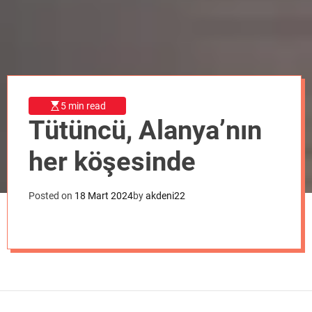
o
d
e
5 min read
Tütüncü, Alanya’nın
her köşesinde
Posted on
18 Mart 2024
by
akdeni22