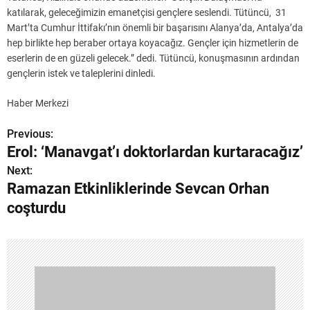
katılarak, geleceğimizin emanetçisi gençlere seslendi. Tütüncü, 31
Mart’ta Cumhur İttifakı’nın önemli bir başarısını Alanya’da, Antalya’da
hep birlikte hep beraber ortaya koyacağız. Gençler için hizmetlerin de
eserlerin de en güzeli gelecek.” dedi. Tütüncü, konuşmasının ardından
gençlerin istek ve taleplerini dinledi.
Haber Merkezi
Previous:
Y
Erol: ‘Manavgat’ı doktorlardan kurtaracağız’
a
Next:
Ramazan Etkinliklerinde Sevcan Orhan
z
coşturdu
ı
g
e
z