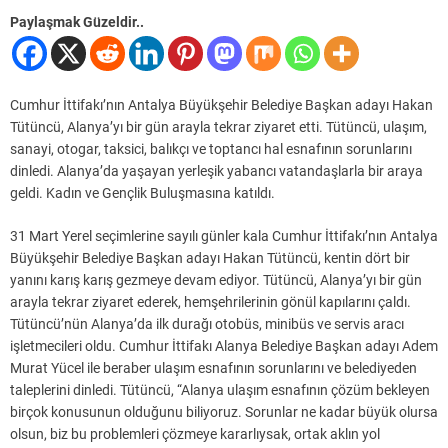
Paylaşmak Güzeldir..
Cumhur İttifakı’nın Antalya Büyükşehir Belediye Başkan adayı Hakan
Tütüncü, Alanya’yı bir gün arayla tekrar ziyaret etti. Tütüncü, ulaşım,
sanayi, otogar, taksici, balıkçı ve toptancı hal esnafının sorunlarını
dinledi. Alanya’da yaşayan yerleşik yabancı vatandaşlarla bir araya
geldi. Kadın ve Gençlik Buluşmasına katıldı.
31 Mart Yerel seçimlerine sayılı günler kala Cumhur İttifakı’nın Antalya
Büyükşehir Belediye Başkan adayı Hakan Tütüncü, kentin dört bir
yanını karış karış gezmeye devam ediyor. Tütüncü, Alanya’yı bir gün
arayla tekrar ziyaret ederek, hemşehrilerinin gönül kapılarını çaldı.
Tütüncü’nün Alanya’da ilk durağı otobüs, minibüs ve servis aracı
işletmecileri oldu. Cumhur İttifakı Alanya Belediye Başkan adayı Adem
Murat Yücel ile beraber ulaşım esnafının sorunlarını ve belediyeden
taleplerini dinledi. Tütüncü, “Alanya ulaşım esnafının çözüm bekleyen
birçok konusunun olduğunu biliyoruz. Sorunlar ne kadar büyük olursa
olsun, biz bu problemleri çözmeye kararlıysak, ortak aklın yol