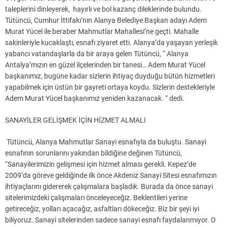
taleplerini dinleyerek, hayırlı ve bol kazanç dileklerinde bulundu.
Tütüncü, Cumhur İttifakı’nın Alanya Belediye Başkan adayı Adem
Murat Yücel ile beraber Mahmutlar Mahallesi’ne geçti. Mahalle
sakinleriyle kucaklaştı, esnafı ziyaret etti. Alanya’da yaşayan yerleşik
yabancı vatandaşlarla da bir araya gelen Tütüncü, “ Alanya
Antalya’mızın en güzel ilçelerinden bir tanesi… Adem Murat Yücel
başkanımız, bugüne kadar sizlerin ihtiyaç duyduğu bütün hizmetleri
yapabilmek için üstün bir gayreti ortaya koydu. Sizlerin destekleriyle
Adem Murat Yücel başkanımız yeniden kazanacak. “ dedi.
SANAYİLER GELİŞMEK İÇİN HİZMET ALMALI
Tütüncü, Alanya Mahmutlar Sanayi esnafıyla da buluştu. Sanayi
esnafının sorunlarını yakından bildiğine değinen Tütüncü,
“Sanayilerimizin gelişmesi için hizmet alması gerekli. Kepez’de
2009’da göreve geldiğinde ilk önce Akdeniz Sanayi Sitesi esnafımızın
ihtiyaçlarını gidererek çalışmalara başladık. Burada da önce sanayi
sitelerimizdeki çalışmaları önceleyeceğiz. Beklentileri yerine
getireceğiz, yolları açacağız, asfaltları dökeceğiz. Biz bir şeyi iyi
biliyoruz. Sanayi sitelerinden sadece sanayi esnafı faydalanmıyor. O