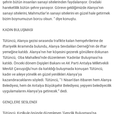
şehrin bütün insanları sanayi sitelerinden faydalanıyor. Oradaki
hareketlilik bütün şehre yansıyor. Göreve geldiğimizde Alanya’nın
sanayi sitelerini, Mahmutlar’ın sanayi sitelerini en güzel hale getirmek
bizim boynumuzun borcu olsun. “ diye konuştu.
KADIN BULUŞMASI
Tütüncü, Alanya gezisi sırasında trafikte kalan hemşehrilerine de
iftariyelik ikramında bulundu, Alanya Sevdalıları Derneği’nin de iftar
yemeğine katıldı. Alanya’nın her köşesini gezerek gönüllere dokunan
Tütüncü, Oba Mahallesi’nde düzenlenen ‘Kadınlar Buluşması’na
katıldı. Önceki dönem Dışişleri Bakanı ve AK Parti Antalya Milletvekili
Mevlüt Çavuşoğlu’nun da katıldığı buluşmada konuşan Tütüncü,
kadın ve aileye yönelik en güzel yenilikleri Alanya’ya
kazandıracaklarını söyledi. Tütüncü, “1 Nisan’dan itibaren hem Alanya
Belediyesi, hem de Antalya Büyükşehir Belediyesi, yepyeni belediyecilik
uygulamalarını Alanya’ya getirecek.” dedi.
GENÇLERE SESLENDİ
Tütüncü, Kızılkule önünde düzenlenen ‘Gençlik Buluşması’na