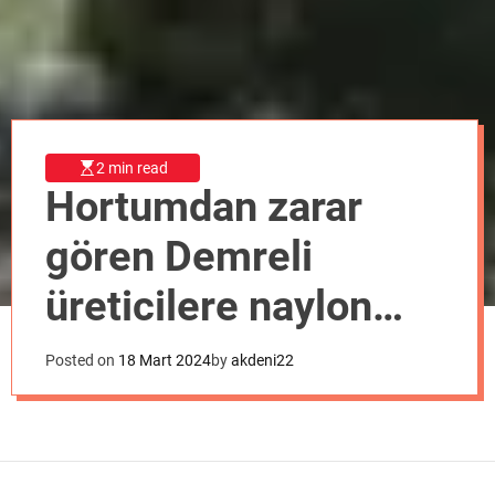
o
d
e
2 min read
Hortumdan zarar
gören Demreli
üreticilere naylon
desteği
Posted on
18 Mart 2024
by
akdeni22