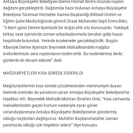
Antalya Büyükşehir Belediyesi Demre Hizmet Birimi önünde naylon
dağıtımı gerçekleştirdi. Dağıtımda hazır bulunan Antalya Büyükşehir
Belediyesi Tarımsal Hizmetler Dairesi Başkanlığı Bitkisel Üretim ve
Eğitim Şube Müdürlüğünde görevli Ziraat Mühendisi Seyit Emre Bilici,
“5 Mart günü Demre ilçemizde bir doğal afet söz konusuydu. Yaklaşık
birkaç saat içerisinde uzman arkadaşlarımızla beraber gelip hasar
tespitinde bulunduk. Yerinde incelemeler gerçekleştirdik. Bugün
itibariyle Demre ilçemizin Beymelek Mahallesindeki mağdur
üreticilerimizin sera naylonlarını teslim ettik. Bu teslimlerimiz ileriki
günlerde de devam edecek” dedi.
MAĞDURİYETLERİ KISA SÜREDE GİDERİLDİ
Mağduriyetlerinin kısa sürede çözülmesinden memnuniyet duyan
Demreli üreticiler de yaralarını saran Antalya Büyükşehir Belediyesi’ne
teşekkür etti. Beymelek Mahalle Muhtarı İbrahim Ünlü, “Kısa zamanda
mahallemizden geçen hortum nedeniyle zarar gören
vatandaşlarımıza Antalya Büyükşehir Belediyesinin göndermiş
olduğu naylonları dağıtıyoruz. Muhittin Başkanımızaher zaman
yanımızda olduğu için teşekkür ederiz” diye konuştu.