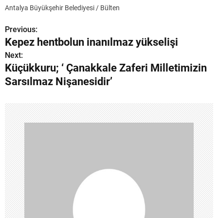
Antalya Büyükşehir Belediyesi / Bülten
Previous:
Y
Kepez hentbolun inanılmaz yükselişi
a
Next:
Küçükkuru; ‘ Çanakkale Zaferi Milletimizin
z
Sarsılmaz Nişanesidir’
ı
g
e
z
i
n
m
e