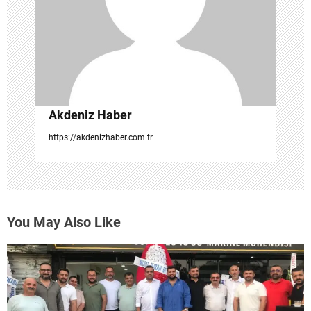
s
i
Akdeniz Haber
https://akdenizhaber.com.tr
You May Also Like