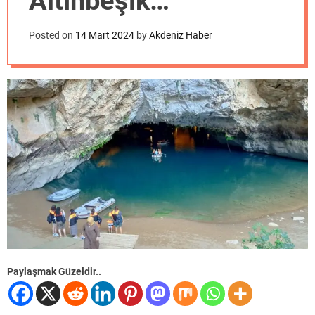
Altınbeşik
o
d
Mağarasını kültür ve
e
Posted on
14 Mart 2024
by
Akdeniz Haber
sanatın merkezi
yapacağız
Paylaşmak Güzeldir..