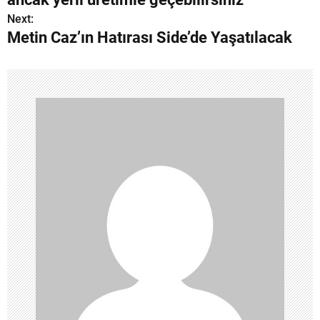
z
Next:
Metin Caz’ın Hatırası Side’de Yaşatılacak
ı
g
e
z
i
n
m
e
s
i