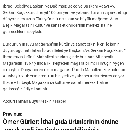
İbradı Belediye Başkanı ve Bağımsız Belediye Başkanı Adayı Av.
Serkan Küçükkuru, her yıl 100 bin yerli ve yabancı turistin ziyaret ettiği
dünyanın en uzun Türkiye’nin ikinci uzun ve büyük mağarası Altın
Beşik Mağarasını kültür ve sanat etkinliklerinin merkezi haline
getireceklerini söyledi.
Burdur’un İnsuyu Mağarası’nın kültür ve sanat etkinlikleri ile ismini
duyurduğu hatırlatan İbradı Belediye Başkanı Av. Serkan Küçükkuru,”
İbradımızın Ürünlü Mahallesi sınırları içinde bulunan Altınbeşik
Mağarasını 1967 yılında ilk keşfeden mağara bilimci Timuçin Aygen
olmuştur. Dünyanın en uzun mağarası Ürünlü Mahallemizde bulunan
Altınbeşik Yıllık ortalama 100 bin yerli ve yabancı turist ziyaret ediyor.
Bizde Altınbeşik Mağazamızı kültür ve sanat merkezi haline
getireceğiz.” diye konuştu.
Abdurrahman Büyükkeskin / Haber
Previous:
Y
Ömer Gürler: İthal gıda ürünlerinin önüne
a
ancak yerli üretimle geçebilirsiniz