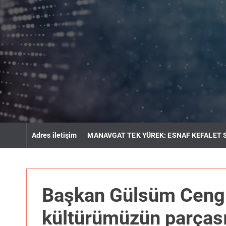
S
k
i
p
t
o
c
o
n
t
e
n
Adres iletişim
MANAVGAT TEK YÜREK: ESNAF KEFALET 
t
Başkan Gülsüm Cengiz
kültürümüzün parças