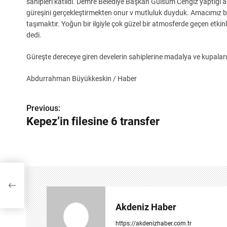
sahipleri katıldı. Demre Belediye Başkan Gülsüm Cengiz yaptığı aç
güreşini gerçekleştirmekten onur v mutluluk duyduk. Amacımız bu 
taşımaktır. Yoğun bir ilgiyle çok güzel bir atmosferde geçen etkin
dedi.
Güreşte dereceye giren develerin sahiplerine madalya ve kupalar
Abdurrahman Büyükkeskin / Haber
Y
Previous:
Kepez’in filesine 6 transfer
a
z
ı
g
e
Akdeniz Haber
z
https://akdenizhaber.com.tr