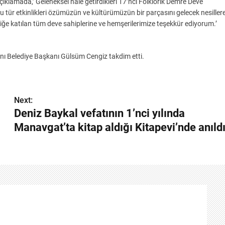
ıklamada,’ Geleneksel hale getirdikleri 17’nci Folklorik Demre Deve
tür etkinlikleri özümüzün ve kültürümüzün bir parçasını gelecek nesiller
liğe katılan tüm deve sahiplerine ve hemşerilerimize teşekkür ediyorum.’
ını Belediye Başkanı Gülsüm Cengiz takdim etti.
Next:
Deniz Baykal vefatının 1’nci yılında
Manavgat’ta kitap aldığı Kitapevi’nde anıld