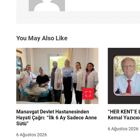
i
n
m
You May Also Like
e
s
i
Manavgat Devlet Hastanesinden
“HER KENT’E LAZIM
Hayati Çağrı: “İlk 6 Ay Sadece Anne
Kemal Yazıcıo
Sütü”
6 Ağustos 2026
6 Ağustos 2026