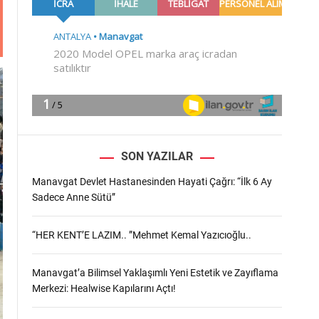
m
o
d
e
SON YAZILAR
Manavgat Devlet Hastanesinden Hayati Çağrı: “İlk 6 Ay
Sadece Anne Sütü”
“HER KENT’E LAZIM.. ”Mehmet Kemal Yazıcıoğlu..
Manavgat’a Bilimsel Yaklaşımlı Yeni Estetik ve Zayıflama
Merkezi: Healwise Kapılarını Açtı!