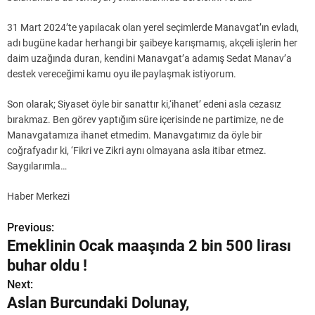
31 Mart 2024’te yapılacak olan yerel seçimlerde Manavgat’ın evladı,
adı bugüne kadar herhangi bir şaibeye karışmamış, akçeli işlerin her
daim uzağında duran, kendini Manavgat’a adamış Sedat Manav’a
destek vereceğimi kamu oyu ile paylaşmak istiyorum.
Son olarak; Siyaset öyle bir sanattır ki,‘ihanet’ edeni asla cezasız
bırakmaz. Ben görev yaptığım süre içerisinde ne partimize, ne de
Manavgatamıza ihanet etmedim. Manavgatımız da öyle bir
coğrafyadır ki, ‘Fikri ve Zikri aynı olmayana asla itibar etmez.
Saygılarımla…
Haber Merkezi
Previous:
Y
Emeklinin Ocak maaşında 2 bin 500 lirası
a
buhar oldu !
z
Next:
Aslan Burcundaki Dolunay,
ı