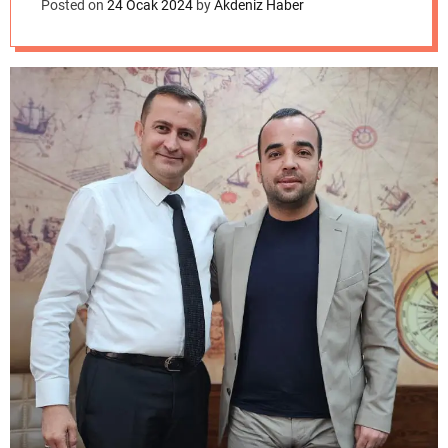
o
Posted on
24 Ocak 2024
by
Akdeniz Haber
d
e