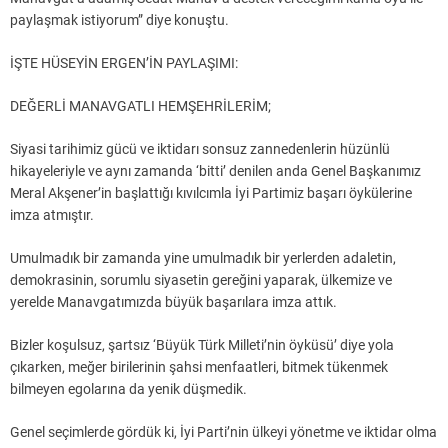
paylaşmak istiyorum” diye konuştu.
İŞTE HÜSEYİN ERGEN’İN PAYLAŞIMI:
DEĞERLİ MANAVGATLI HEMŞEHRİLERİM;
Siyasi tarihimiz gücü ve iktidarı sonsuz zannedenlerin hüzünlü
hikayeleriyle ve aynı zamanda ‘bitti’ denilen anda Genel Başkanımız
Meral Akşener’in başlattığı kıvılcımla İyi Partimiz başarı öykülerine
imza atmıştır.
Umulmadık bir zamanda yine umulmadık bir yerlerden adaletin,
demokrasinin, sorumlu siyasetin gereğini yaparak, ülkemize ve
yerelde Manavgatımızda büyük başarılara imza attık.
Bizler koşulsuz, şartsız ‘Büyük Türk Milleti’nin öyküsü’ diye yola
çıkarken, meğer birilerinin şahsi menfaatleri, bitmek tükenmek
bilmeyen egolarına da yenik düşmedik.
Genel seçimlerde gördük ki, İyi Parti’nin ülkeyi yönetme ve iktidar olma