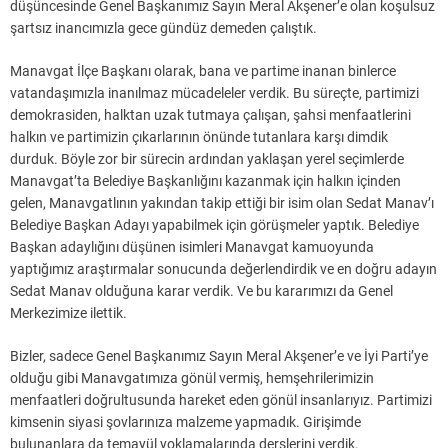
düşüncesinde Genel Başkanımız Sayın Meral Akşener’e olan koşulsuz
şartsız inancımızla gece gündüz demeden çalıştık.
Manavgat İlçe Başkanı olarak, bana ve partime inanan binlerce
vatandaşımızla inanılmaz mücadeleler verdik. Bu süreçte, partimizi
demokrasiden, halktan uzak tutmaya çalışan, şahsi menfaatlerini
halkın ve partimizin çıkarlarının önünde tutanlara karşı dimdik
durduk. Böyle zor bir sürecin ardından yaklaşan yerel seçimlerde
Manavgat’ta Belediye Başkanlığını kazanmak için halkın içinden
gelen, Manavgatlının yakından takip ettiği bir isim olan Sedat Manav’ı
Belediye Başkan Adayı yapabilmek için görüşmeler yaptık. Belediye
Başkan adaylığını düşünen isimleri Manavgat kamuoyunda
yaptığımız araştırmalar sonucunda değerlendirdik ve en doğru adayın
Sedat Manav olduğuna karar verdik. Ve bu kararımızı da Genel
Merkezimize ilettik.
Bizler, sadece Genel Başkanımız Sayın Meral Akşener’e ve İyi Parti’ye
olduğu gibi Manavgatımıza gönül vermiş, hemşehrilerimizin
menfaatleri doğrultusunda hareket eden gönül insanlarıyız. Partimizi
kimsenin siyasi şovlarınıza malzeme yapmadık. Girişimde
bulunanlara da temayül yoklamalarında derslerini verdik.