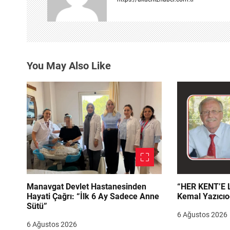
i
n
m
You May Also Like
e
s
i
Manavgat Devlet Hastanesinden
“HER KENT’E LAZIM
Hayati Çağrı: “İlk 6 Ay Sadece Anne
Kemal Yazıcıo
Sütü”
6 Ağustos 2026
6 Ağustos 2026