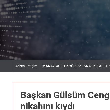
S
k
i
p
t
o
c
o
n
t
e
n
Adres iletişim
MANAVGAT TEK YÜREK: ESNAF KEFALET 
t
Başkan Gülsüm Cengi
nikahını kıydı