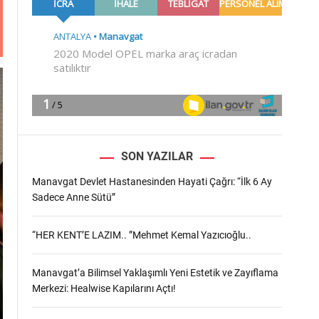
m
o
d
e
SON YAZILAR
Manavgat Devlet Hastanesinden Hayati Çağrı: “İlk 6 Ay
Sadece Anne Sütü”
“HER KENT’E LAZIM.. ”Mehmet Kemal Yazıcıoğlu..
Manavgat’a Bilimsel Yaklaşımlı Yeni Estetik ve Zayıflama
Merkezi: Healwise Kapılarını Açtı!