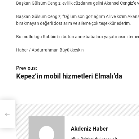
Başkan Gülsüm Cengiz, evlilik cüzdanını gelini Akansel Cengiz’e v
Başkan Gülsüm Cengiz, ”Oğlum son göz ağrım Ali ve kızım Akanse
bırakmayan değerli dostlarım ve aileme çok teşekkür ederim.
Bu mutluluğu Rabbim’in bütün anne babalara yaşatmasını temenn
Haber / Abdurrahman Büyükkeskin
Y
Previous:
Kepez’in mobil hizmetleri Elmalı’da
a
z
ı
g
e
Akdeniz Haber
z
https://akdenizhaber.com.tr