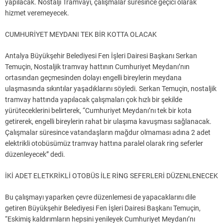
yapılacak. Nostalji Tramvayı, çalışmalar süresince geçici olarak
hizmet veremeyecek.
CUMHURİYET MEYDANI TEK BİR KOTTA OLACAK
Antalya Büyükşehir Belediyesi Fen İşleri Dairesi Başkanı Serkan
Temuçin, Nostaljik tramvay hattının Cumhuriyet Meydanı’nın
ortasından geçmesinden dolayı engelli bireylerin meydana
ulaşmasında sıkıntılar yaşadıklarını söyledi. Serkan Temuçin, nostaljik
tramvay hattında yapılacak çalışmaları çok hızlı bir şekilde
yürüteceklerini belirterek, “Cumhuriyet Meydanı’nı tek bir kota
getirerek, engelli bireylerin rahat bir ulaşıma kavuşması sağlanacak.
Çalışmalar süresince vatandaşların mağdur olmaması adına 2 adet
elektrikli otobüsümüz tramvay hattına paralel olarak ring seferler
düzenleyecek” dedi.
İKİ ADET ELETKRİKLİ OTOBÜS İLE RİNG SEFERLERİ DÜZENLENECEK
Bu çalışmayı yaparken çevre düzenlemesi de yapacaklarını dile
getiren Büyükşehir Belediyesi Fen İşleri Dairesi Başkanı Temuçin,
“Eskimiş kaldırımların hepsini yenileyek Cumhuriyet Meydanı’nı