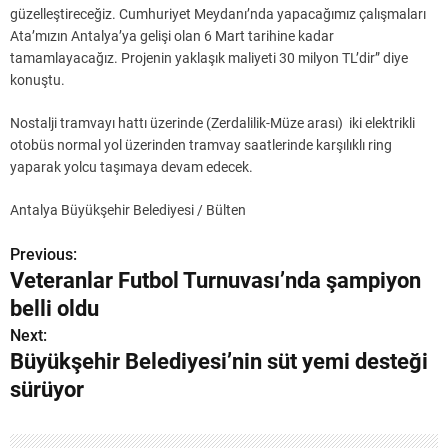
güzelleştireceğiz. Cumhuriyet Meydanı’nda yapacağımız çalışmaları
Ata’mızın Antalya’ya gelişi olan 6 Mart tarihine kadar
tamamlayacağız. Projenin yaklaşık maliyeti 30 milyon TL’dir” diye
konuştu.
Nostalji tramvayı hattı üzerinde (Zerdalilik-Müze arası) iki elektrikli
otobüs normal yol üzerinden tramvay saatlerinde karşılıklı ring
yaparak yolcu taşımaya devam edecek.
Antalya Büyükşehir Belediyesi / Bülten
Previous:
Y
Veteranlar Futbol Turnuvası’nda şampiyon
a
belli oldu
z
Next:
Büyükşehir Belediyesi’nin süt yemi desteği
ı
sürüyor
g