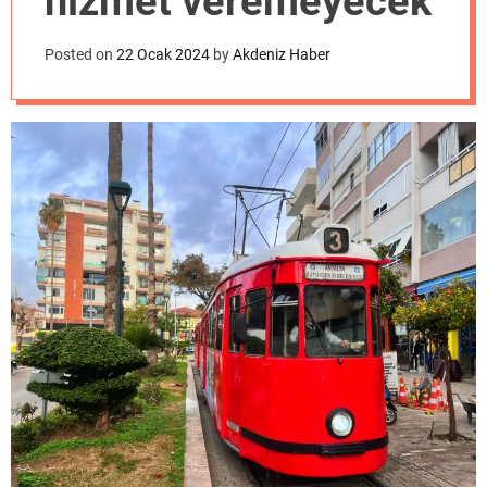
hizmet veremeyecek
o
d
e
Posted on
22 Ocak 2024
by
Akdeniz Haber