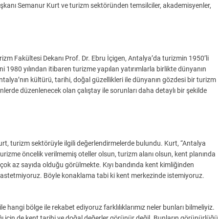
aşkanı Semanur Kurt ve turizm sektöründen temsilciler, akademisyenler,
rizm Fakültesi Dekanı Prof. Dr. Ebru İçigen, Antalya’da turizmin 1950’li
ini 1980 yılından itibaren turizme yapılan yatırımlarla birlikte dünyanın
ntalya’nın kültürü, tarihi, doğal güzellikleri ile dünyanın gözdesi bir turizm
ünlerde düzenlenecek olan çalıştay ile sorunları daha detaylı bir şekilde
, turizm sektörüyle ilgili değerlendirmelerde bulundu. Kurt, “Antalya
rizme öncelik verilmemiş oteller olsun, turizm alanı olsun, kent planında
 çok az sayıda olduğu görülmekte. Kıyı bandında kent kimliğinden
i kastetmiyoruz. Böyle konaklama tabi ki kent merkezinde istemiyoruz.
le hangi bölge ile rekabet ediyoruz farklılıklarımız neler bunları bilmeliyiz.
in de kent tarihi ve doğal değerler görünür değil. Bunların görünürlüğü