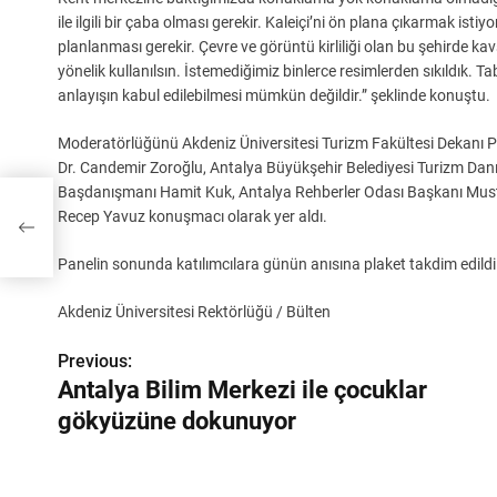
ile ilgili bir çaba olması gerekir. Kaleiçi’ni ön plana çıkarmak ist
planlanması gerekir. Çevre ve görüntü kirliliği olan bu şehirde ka
yönelik kullanılsın. İstemediğimiz binlerce resimlerden sıkıldık. Tabe
anlayışın kabul edilebilmesi mümkün değildir.” şeklinde konuştu.
Moderatörlüğünü Akdeniz Üniversitesi Turizm Fakültesi Dekanı Pro
Dr. Candemir Zoroğlu, Antalya Büyükşehir Belediyesi Turizm Dan
Başdanışmanı Hamit Kuk, Antalya Rehberler Odası Başkanı Must
Recep Yavuz konuşmacı olarak yer aldı.
Panelin sonunda katılımcılara günün anısına plaket takdim edildi.
Akdeniz Üniversitesi Rektörlüğü / Bülten
Previous:
Y
Antalya Bilim Merkezi ile çocuklar
a
gökyüzüne dokunuyor
z
ı