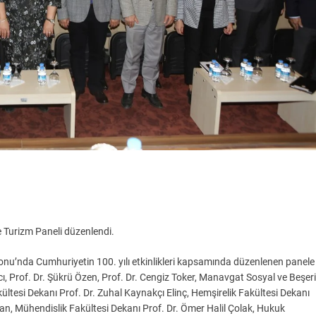
e Turizm Paneli düzenlendi.
lonu’nda Cumhuriyetin 100. yılı etkinlikleri kapsamında düzenlenen panele
cı, Prof. Dr. Şükrü Özen, Prof. Dr. Cengiz Toker, Manavgat Sosyal ve Beşeri
kültesi Dekanı Prof. Dr. Zuhal Kaynakçı Elinç, Hemşirelik Fakültesi Dekanı
kan, Mühendislik Fakültesi Dekanı Prof. Dr. Ömer Halil Çolak, Hukuk