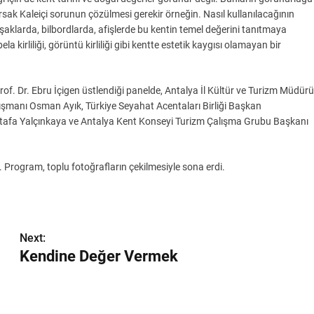
iyorsak Kaleiçi sorunun çözülmesi gerekir örneğin. Nasıl kullanılacağının
vşaklarda, bilbordlarda, afişlerde bu kentin temel değerini tanıtmaya
la kirliliği, görüntü kirliliği gibi kentte estetik kaygısı olamayan bir
f. Dr. Ebru İçigen üstlendiği panelde, Antalya İl Kültür ve Turizm Müdürü
ışmanı Osman Ayık, Türkiye Seyahat Acentaları Birliği Başkan
afa Yalçınkaya ve Antalya Kent Konseyi Turizm Çalışma Grubu Başkanı
 Program, toplu fotoğrafların çekilmesiyle sona erdi.
Next:
Kendine Değer Vermek