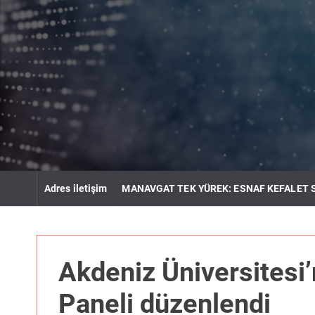
S
k
i
p
t
o
c
o
n
t
e
n
Adres iletişim
MANAVGAT TEK YÜREK: ESNAF KEFALET 
t
Akdeniz Üniversitesi
Paneli düzenlendi