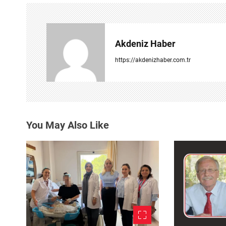
g
e
Akdeniz Haber
z
https://akdenizhaber.com.tr
i
n
m
You May Also Like
e
s
i