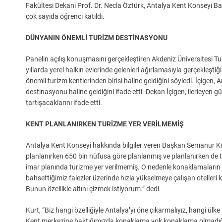
Fakültesi Dekanı Prof. Dr. Necla Öztürk, Antalya Kent Konseyi B
çok sayıda öğrenci katıldı.
DÜNYANIN ÖNEMLİ TURİZM DESTİNASYONU
Panelin açılış konuşmasını gerçekleştiren Akdeniz Üniversitesi Tu
yıllarda yerel halkın evlerinde gelenleri ağırlamasıyla gerçekleştiğ
önemli turizm kentlerinden birisi haline geldiğini söyledi. İçigen, A
destinasyonu haline geldiğini ifade etti. Dekan İçigen, ilerleyen g
tartışacaklarını ifade etti.
KENT PLANLANIRKEN TURİZME YER VERİLMEMİŞ
Antalya Kent Konseyi hakkında bilgiler veren Başkan Semanur Kurt
planlanırken 650 bin nüfusa göre planlanmış ve planlanırken de tu
imar planında turizme yer verilmemiş. O nedenle konaklamaların
bahsettiğimiz falezler üzerinde hızla yükselmeye çalışan oteller
Bunun özellikle altını çizmek istiyorum.” dedi.
Kurt, “Biz hangi özelliğiyle Antalya’yı öne çıkarmalıyız, hangi ülke i
Kent merkezine baktığımızda konaklama yok konaklama olmadığı iç