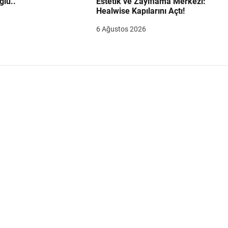
ğlu..
Estetik ve Zayıflama Merkezi:
Healwise Kapılarını Açtı!
6 Ağustos 2026