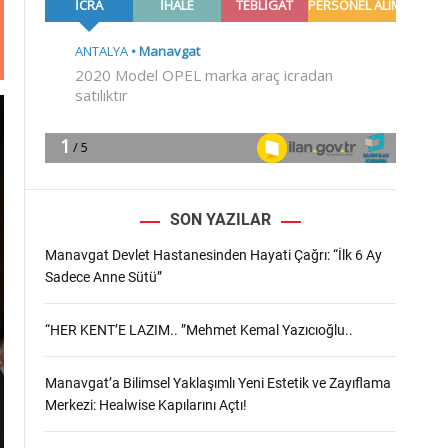
m
o
d
e
SON YAZILAR
Manavgat Devlet Hastanesinden Hayati Çağrı: “İlk 6 Ay
Sadece Anne Sütü”
“HER KENT’E LAZIM.. ”Mehmet Kemal Yazıcıoğlu..
Manavgat’a Bilimsel Yaklaşımlı Yeni Estetik ve Zayıflama
Merkezi: Healwise Kapılarını Açtı!