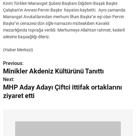
Kırım Türkleri Manavgat Şubesi Başkanı Diğdem Başak Başkır
Çalışkan’ın Annesi Pervin Başkır hayatını kaybetti. Aynı zamanda
Manavgat Avukatlarından merhum İlhan Başkır’ın eşi olan Pervin
Başkır’ın cenazesi dün öğle namazını müteakiben Kavaklı
mezarlığında toprağa verildi. Merhumeye Allahtan rahmet, kederli
ailesine başsağlığı dileriz.
(Haber Merkezi)
Previous:
Y
Minikler Akdeniz Kültürünü Tanıttı
a
Next:
MHP Aday Adayı Çiftci ittifak ortaklarını
z
ziyaret etti
ı
g
e
z