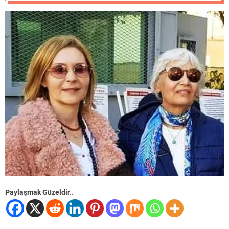
o
d
e
Paylaşmak Güzeldir..