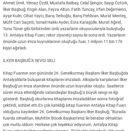
Ahmet Ümit, Yılmaz Özdil, Mustafa Balbay, Celal Şengör, Saygı Öztürk,
İlker Başbuğ, Engin Alan, Feyza Altun, Fatih Tuncay, İrfan Değirmenci,
Ayşe Kulin, Cihat Yaycı, Barış Terkoğlu, Barış Pehlivan, Murat Menteş,
Müfit Can Saçıntı, İsmail Hakkı Aydın, Esra Karagülle, Murat Ağırel,
Tuna Tüner gibi birbirinden ünlü yazarların okuyucularıyla buluştuğu
13. Antalya Kitap Fuarı, rekor ziyaretçi sayısı ile sona erdi. Yazarların
önünde uzun imza kuyruklarının oluştuğu fuar, 1 milyon 11 bin 176
kişiyi ağırladı.
İLKER BAŞBUĞ’A SEVGİ SELİ
Kitap Fuarının son gününde 26. Genelkurmay Başkanı İlker Başbuğda
Antalyalılarla buluşarak kitaplarını imzaladı. Alkışlarla karşılanan İlker
Başbuğ’un imza standının önünde uzun kuyruklar oluştu. Saatlerce
süren imza etkinliğinde vatandaşlar Başbuğ’a büyük sevgi ve ilgi
gösterdi. Başbuğ okurlarına kitaplarını imzaladıktan sonra fotoğraf
çektirdi, sohbet etti.En çok katıldığı kitap fuarının Antalya Kitap Fuarı
olduğunu kaydeden 26. Genelkurmay Başkanı İlker Başbuğ, “Burada
fuarda olmaktan, Muhittin Böcek Başkan’ımız ile beraber olmaktan
çok mutlu oldum. Herkese çok teşekkür ediyorum. Antalya Kitap
Fuarı, rekor katılım sevilerine ulaşmış. Türkiye’de İstanbul’u bile geçti