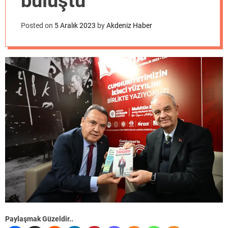
buluştu
o
d
e
Posted on
5 Aralık 2023
by
Akdeniz Haber
Paylaşmak Güzeldir..