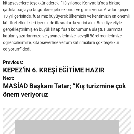
kitapseverlere teşekkür ederek, “13 yıl önce Konyaaltı’nda birkaç
çadırla başlayıp bugünlere gelmek onur ve gurur verici. Aradan geçen
13 yıl içerisinde, fuarımız büyüyerek ülkemizin ve kentimizin en önemli
kültürel etkinlikleri içerisinde ilk sıralarda yerini aldı. Belediye eliyle
gerçekleştirilmiş en büyük kitap fuarı konumuna ulaştı. Fuarımıza
katılan yazarlarımıza ve yayınevlerimize, sevgili öğretmenlerimize,
öğrencilerimize, kitapseverlere ve tüm katılımcılara çok teşekkür
ediyorum” dedi.
Previous:
Y
KEPEZ’İN 6. KREŞİ EĞİTİME HAZIR
a
Next:
MASİAD Başkanı Tatar; “Kış turizmine çok
z
önem veriyoruz
ı
g
e
z