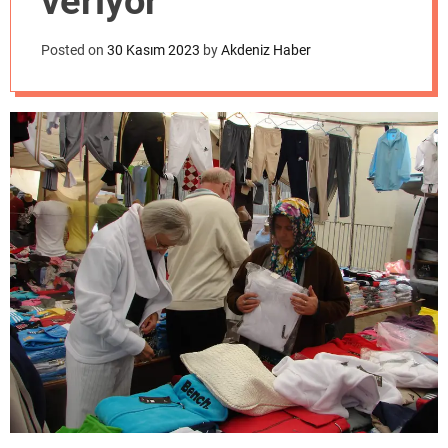
veriyor
o
d
e
Posted on
30 Kasım 2023
by
Akdeniz Haber