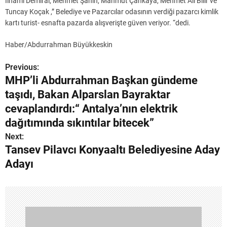
İlhami Demiral, Mehmet Şahin, Mahmut Çankaya, Mehmet Ali Bilir ve
Tuncay Koçak ,” Belediye ve Pazarcılar odasının verdiği pazarcı kimlik
kartı turist- esnafta pazarda alışverişte güven veriyor. “dedi.
Haber/Abdurrahman Büyükkeskin
Previous:
Y
MHP’li Abdurrahman Başkan gündeme
a
taşıdı, Bakan Alparslan Bayraktar
z
cevaplandırdı:“ Antalya’nın elektrik
dağıtımında sıkıntılar bitecek”
ı
Next:
g
Tansev Pilavcı Konyaaltı Belediyesine Aday
Adayı
e
z
i
n