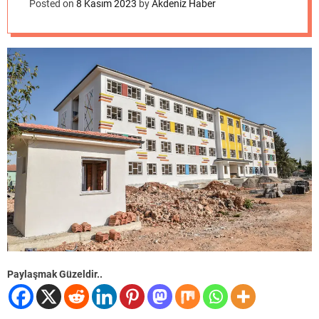
o
Posted on
8 Kasım 2023
by
Akdeniz Haber
d
e
Paylaşmak Güzeldir..