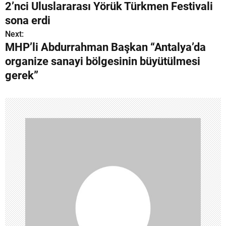
2’nci Uluslararası Yörük Türkmen Festivali
a
sona erdi
z
Next:
MHP’li Abdurrahman Başkan “Antalya’da
ı
organize sanayi bölgesinin büyütülmesi
g
gerek”
e
z
i
n
m
e
s
i