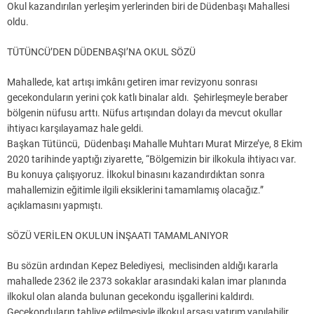
Okul kazandırılan yerleşim yerlerinden biri de Düdenbaşı Mahallesi
oldu.
TÜTÜNCÜ’DEN DÜDENBAŞI’NA OKUL SÖZÜ
Mahallede, kat artışı imkânı getiren imar revizyonu sonrası
gecekonduların yerini çok katlı binalar aldı. Şehirleşmeyle beraber
bölgenin nüfusu arttı. Nüfus artışından dolayı da mevcut okullar
ihtiyacı karşılayamaz hale geldi.
Başkan Tütüncü, Düdenbaşı Mahalle Muhtarı Murat Mirze’ye, 8 Ekim
2020 tarihinde yaptığı ziyarette, “Bölgemizin bir ilkokula ihtiyacı var.
Bu konuya çalışıyoruz. İlkokul binasını kazandırdıktan sonra
mahallemizin eğitimle ilgili eksiklerini tamamlamış olacağız.”
açıklamasını yapmıştı.
SÖZÜ VERİLEN OKULUN İNŞAATI TAMAMLANIYOR
Bu sözün ardından Kepez Belediyesi, meclisinden aldığı kararla
mahallede 2362 ile 2373 sokaklar arasındaki kalan imar planında
ilkokul olan alanda bulunan gecekondu işgallerini kaldırdı.
Gecekonduların tahliye edilmesiyle ilkokul arsası yatırım yapılabilir