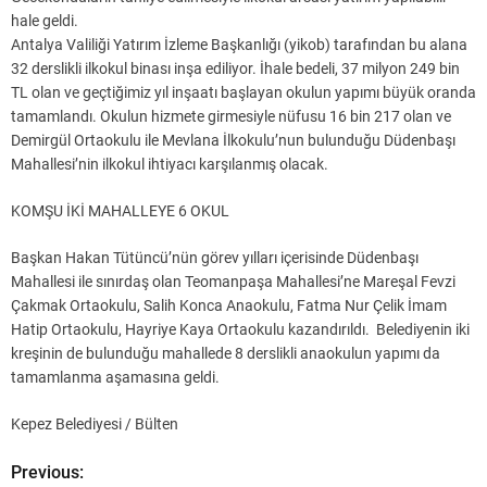
hale geldi.
Antalya Valiliği Yatırım İzleme Başkanlığı (yikob) tarafından bu alana
32 derslikli ilkokul binası inşa ediliyor. İhale bedeli, 37 milyon 249 bin
TL olan ve geçtiğimiz yıl inşaatı başlayan okulun yapımı büyük oranda
tamamlandı. Okulun hizmete girmesiyle nüfusu 16 bin 217 olan ve
Demirgül Ortaokulu ile Mevlana İlkokulu’nun bulunduğu Düdenbaşı
Mahallesi’nin ilkokul ihtiyacı karşılanmış olacak.
KOMŞU İKİ MAHALLEYE 6 OKUL
Başkan Hakan Tütüncü’nün görev yılları içerisinde Düdenbaşı
Mahallesi ile sınırdaş olan Teomanpaşa Mahallesi’ne Mareşal Fevzi
Çakmak Ortaokulu, Salih Konca Anaokulu, Fatma Nur Çelik İmam
Hatip Ortaokulu, Hayriye Kaya Ortaokulu kazandırıldı. Belediyenin iki
kreşinin de bulunduğu mahallede 8 derslikli anaokulun yapımı da
tamamlanma aşamasına geldi.
Kepez Belediyesi / Bülten
Previous:
Y