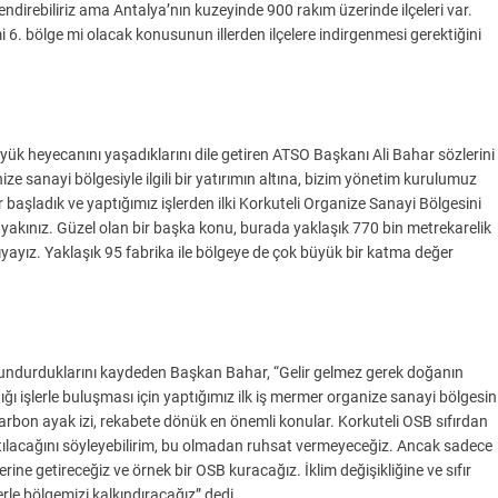
endirebiliriz ama Antalya’nın kuzeyinde 900 rakım üzerinde ilçeleri var.
mi 6. bölge mi olacak konusunun illerden ilçelere indirgenmesi gerektiğini
üyük heyecanını yaşadıklarını dile getiren ATSO Başkanı Ali Bahar sözlerini
e sanayi bölgesiyle ilgili bir yatırımın altına, bizim yönetim kurulumuz
r başladık ve yaptığımız işlerden ilki Korkuteli Organize Sanayi Bölgesini
akınız. Güzel olan bir başka konu, burada yaklaşık 770 bin metrekarelik
rşıyayız. Yaklaşık 95 fabrika ile bölgeye de çok büyük bir katma değer
lundurduklarını kaydeden Başkan Bahar, “Gelir gelmez gerek doğanın
ğı işlerle buluşması için yaptığımız ilk iş mermer organize sanayi bölgesin
rbon ayak izi, rekabete dönük en önemli konular. Korkuteli OSB sıfırdan
natılacağını söyleyebilirim, bu olmadan ruhsat vermeyeceğiz. Ancak sadece
yerine getireceğiz ve örnek bir OSB kuracağız. İklim değişikliğine ve sıfır
le bölgemizi kalkındıracağız” dedi.