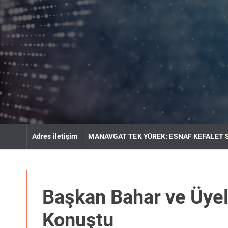
S
k
i
p
t
o
c
o
n
t
e
n
Adres iletişim
MANAVGAT TEK YÜREK: ESNAF KEFALET 
t
Başkan Bahar ve Üyele
Konuştu