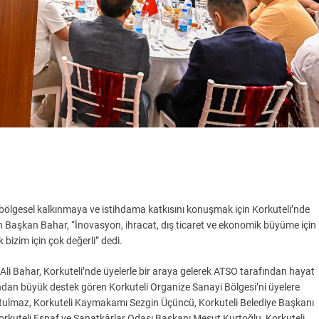
ölgesel kalkınmaya ve istihdama katkısını konuşmak için Korkuteli’nde
n Başkan Bahar, “İnovasyon, ihracat, dış ticaret ve ekonomik büyüme için
 bizim için çok değerli” dedi.
li Bahar, Korkuteli’nde üyelerle bir araya gelerek ATSO tarafından hayat
ından büyük destek gören Korkuteli Organize Sanayi Bölgesi’ni üyelere
utulmaz, Korkuteli Kaymakamı Sezgin Üçüncü, Korkuteli Belediye Başkanı
 Korkuteli Esnaf ve Sanatkârlar Odası Başkanı Mesut Kurtoğlu, Korkuteli