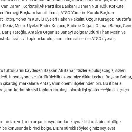
 Can Caran, Korkuteli Ak Parti İlçe Başkanı Osman Nuri Kök, Korkuteli
eri Derneği Başkanı İsmail İltemir, ATSO Yönetim Kurulu Başkan
 Totoş, Yönetim Kurulu Üyeleri Hakan Pakalın, Özgür Karagöz, Mustafa
r Deniz, Meclis Üyeleri Ender Kuzucu, Fadime Doğan, Osman Bahçe, Gene
rgiç, Barış Tatoğlu, Antalya Organize Sanayi Bölge Müdürü İlhan Metin ve
 İssi, sivil toplum kuruluşlarının temsilcileri ile ATSO üyesi iş
zü tuttuklarını kaydeden Başkan Ali Bahar, “Sizlerle buluşacağız, sizleri
dedi. İnovasyona ve sürdürülebilir ekonomiye dikkat çeken Başkan Bahar,
n çıkardığı markalarla Antalya’nın önemli ilçelerinden biri. Bu itibarla,
 başkanı kadar bir sivil toplum kuruluşu olarak ilgi göstereceğimizi açıkça
ın turizm ve tarım organizasyonundan kaynaklı olarak birinci bölge
ibe konusunda birinci bölge. Bizim sürekli söylediğimiz şey, evet