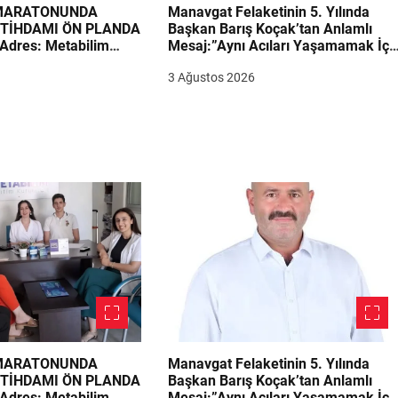
 MARATONUNDA
Manavgat Felaketinin 5. Yılında
STİHDAMI ÖN PLANDA
Başkan Barış Koçak’tan Anlamlı
Adres: Metabilim
Mesaj:”Aynı Acıları Yaşamamak İçi
irimi Adayların
Ders Çıkarmalıyız”
3 Ağustos 2026
 MARATONUNDA
Manavgat Felaketinin 5. Yılında
STİHDAMI ÖN PLANDA
Başkan Barış Koçak’tan Anlamlı
Adres: Metabilim
Mesaj:”Aynı Acıları Yaşamamak İçi