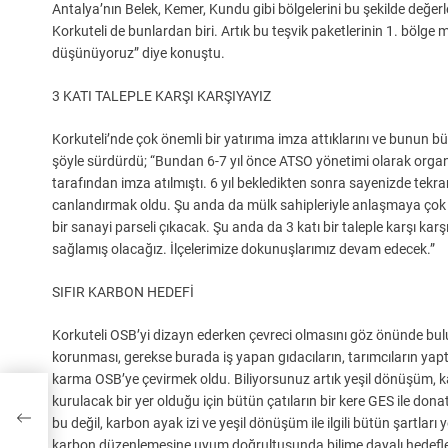
Antalya’nın Belek, Kemer, Kundu gibi bölgelerini bu şekilde değerl
Korkuteli de bunlardan biri. Artık bu teşvik paketlerinin 1. bölge 
düşünüyoruz” diye konuştu.
3 KATI TALEPLE KARŞI KARŞIYAYIZ
Korkuteli’nde çok önemli bir yatırıma imza attıklarını ve bunun b
şöyle sürdürdü; “Bundan 6-7 yıl önce ATSO yönetimi olarak organiz
tarafından imza atılmıştı. 6 yıl bekledikten sonra sayenizde tekra
canlandırmak oldu. Şu anda da mülk sahipleriyle anlaşmaya çok y
bir sanayi parseli çıkacak. Şu anda da 3 katı bir taleple karşı ka
sağlamış olacağız. İlçelerimize dokunuşlarımız devam edecek.”
SIFIR KARBON HEDEFİ
Korkuteli OSB’yi dizayn ederken çevreci olmasını göz önünde bu
korunması, gerekse burada iş yapan gıdacıların, tarımcıların yaptı
karma OSB’ye çevirmek oldu. Biliyorsunuz artık yeşil dönüşüm, ka
işler
kurulacak bir yer olduğu için bütün çatıların bir kere GES ile do
bu değil, karbon ayak izi ve yeşil dönüşüm ile ilgili bütün şartları 
karbon düzenlemesine uyum doğrultusunda bilime dayalı hedefler