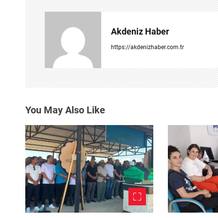
g
e
Akdeniz Haber
z
https://akdenizhaber.com.tr
i
n
m
You May Also Like
e
s
i