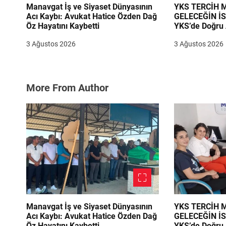
Manavgat İş ve Siyaset Dünyasının
YKS TERCİH
Acı Kaybı: Avukat Hatice Özden Dağ
GELECEĞİN İ
Öz Hayatını Kaybetti
YKS’de Doğru 
Danışmanlık B
3 Ağustos 2026
3 Ağustos 2026
Emrinde
More From Author
Manavgat İş ve Siyaset Dünyasının
YKS TERCİH
Acı Kaybı: Avukat Hatice Özden Dağ
GELECEĞİN İ
Öz Hayatını Kaybetti
YKS’de Doğru 