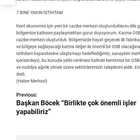
7 BİNE YAKIN İSTİHTAM
Kent ekonomisi için yeni bir cazibe merkezi oluşturduklarını dil
bölgemize katkısını paylaşmaktan gurur duyuyorum. Karma OSB’y
cazibe merkezi oluşturduk. Bölgemizde hayat geçecek ilk fabrikam
ve bölgeye sağlayacağı katma değer ile önemli bir OSB olacağına 
istihdam kapasitesine ulaştırmayı hedeflediğimiz, sanayinin merkez
içerisindeyiz, bu konuda yetki verilmesi halinde kentimize bir OSB
ve mobilya ağırlık olmak üzere sektörlerimizin taleplerini aldık. E
dedi.
(Haber Merkezi)
Previous:
Y
Başkan Böcek “Birlikte çok önemli işler
a
yapabiliriz”
z
ı