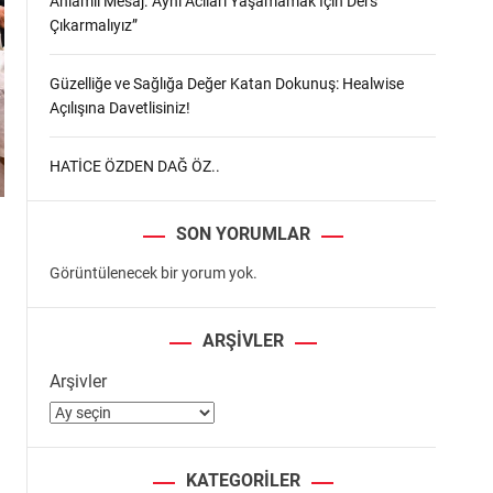
Anlamlı Mesaj:”Aynı Acıları Yaşamamak İçin Ders
Çıkarmalıyız”
Güzelliğe ve Sağlığa Değer Katan Dokunuş: Healwise
Açılışına Davetlisiniz!
HATİCE ÖZDEN DAĞ ÖZ..
SON YORUMLAR
Görüntülenecek bir yorum yok.
ARŞIVLER
Arşivler
KATEGORILER