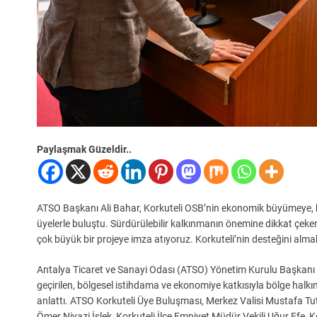
Paylaşmak Güzeldir..
ATSO Başkanı Ali Bahar, Korkuteli OSB’nin ekonomik büyümeye, b
üyelerle buluştu. Sürdürülebilir kalkınmanın önemine dikkat çeke
çok büyük bir projeye imza atıyoruz. Korkuteli’nin desteğini almak
Antalya Ticaret ve Sanayi Odası (ATSO) Yönetim Kurulu Başkanı A
geçirilen, bölgesel istihdama ve ekonomiye katkısıyla bölge halk
anlattı. ATSO Korkuteli Üye Buluşması, Merkez Valisi Mustafa T
Ömer Niyazi İşlek, Korkuteli İlçe Emniyet Müdür Vekili Uğur Efe,