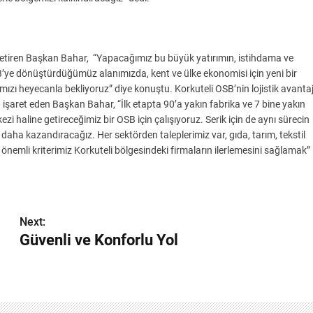
e getiren Başkan Bahar, “Yapacağımız bu büyük yatırımın, istihdama ve
e dönüştürdüğümüz alanımızda, kent ve ülke ekonomisi için yeni bir
ızı heyecanla bekliyoruz” diye konuştu. Korkuteli OSB’nin lojistik avantaj
işaret eden Başkan Bahar, “İlk etapta 90’a yakın fabrika ve 7 bine yakın
i haline getireceğimiz bir OSB için çalışıyoruz. Serik için de aynı sürecin
 daha kazandıracağız. Her sektörden taleplerimiz var, gıda, tarım, tekstil
n önemli kriterimiz Korkuteli bölgesindeki firmaların ilerlemesini sağlamak”
Next:
Güvenli ve Konforlu Yol