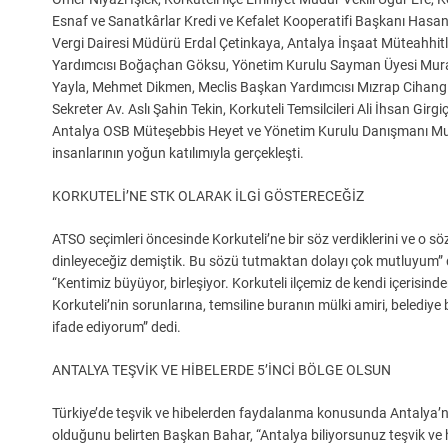
Esnaf ve Sanatkârlar Kredi ve Kefalet Kooperatifi Başkanı Hasan
Vergi Dairesi Müdürü Erdal Çetinkaya, Antalya İnşaat Müteahhitl
Yardımcısı Boğaçhan Göksu, Yönetim Kurulu Sayman Üyesi Murat
Yayla, Mehmet Dikmen, Meclis Başkan Yardımcısı Mızrap Cihangi
Sekreter Av. Aslı Şahin Tekin, Korkuteli Temsilcileri Ali İhsan Gi
Antalya OSB Müteşebbis Heyet ve Yönetim Kurulu Danışmanı Mustafa
insanlarının yoğun katılımıyla gerçekleşti.
KORKUTELİ’NE STK OLARAK İLGİ GÖSTERECEĞİZ
ATSO seçimleri öncesinde Korkuteli’ne bir söz verdiklerini ve o sö
dinleyeceğiz demiştik. Bu sözü tutmaktan dolayı çok mutluyum” 
“Kentimiz büyüyor, birleşiyor. Korkuteli ilçemiz de kendi içerisinde
Korkuteli’nin sorunlarına, temsiline buranın mülki amiri, belediye
ifade ediyorum” dedi.
ANTALYA TEŞVİK VE HİBELERDE 5’İNCİ BÖLGE OLSUN
Türkiye’de teşvik ve hibelerden faydalanma konusunda Antalya’n
olduğunu belirten Başkan Bahar, “Antalya biliyorsunuz teşvik ve h