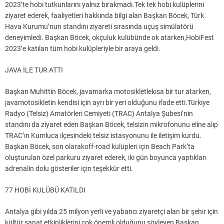
2023’te hobi tutkunlarını yalnız bırakmadı.Tek tek hobi kulüplerini
ziyaret ederek, faaliyetleri hakkında bilgi alan Başkan Böcek, Türk
Hava Kurumu’nun standını ziyareti sırasında uçuş simülatörü
deneyimledi. Başkan Böcek, okçuluk kulübünde ok atarken,HobiFest
2023’e katılan tüm hobi kulüpleriyle bir araya geldi.
JAVA İLE TUR ATTI
Başkan Muhittin Böcek, javamarka motosikletlekısa bir tur atarken,
javamotosikletin kendisi için ayrı bir yeri olduğunu ifade etti.Türkiye
Radyo (Telsiz) Amatörleri Cemiyeti (TRAC) Antalya Şubesi’nin
standını da ziyaret eden Başkan Böcek, telsizin mikrofonunu eline alıp
TRAC’ın Kumluca ilçesindeki telsiz istasyonunu ile iletişim kurdu.
Başkan Böcek, son olarakoff-road kulüpleri için Beach Park’ta
oluşturulan özel parkuru ziyaret ederek, iki gün boyunca yaptıkları
adrenalin dolu gösteriler için teşekkür etti.
77 HOBİ KULÜBÜ KATILDI
Antalya gibi yılda 25 milyon yerli ve yabancı ziyaretçi alan bir şehir için
kültür sanat etkinliklerini çok önemli olduğunu söyleyen Başkan