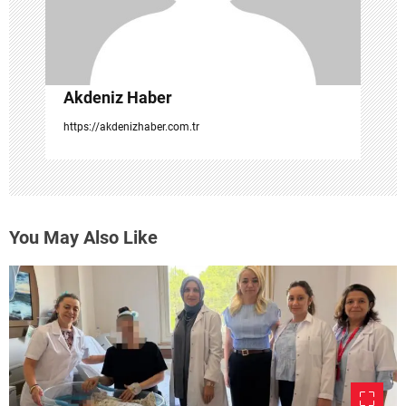
s
i
Akdeniz Haber
https://akdenizhaber.com.tr
You May Also Like