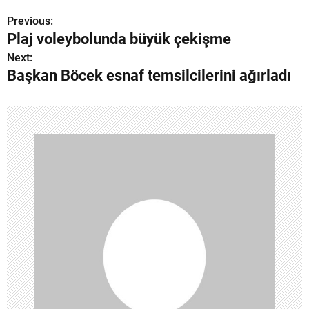
Previous:
Y
Plaj voleybolunda büyük çekişme
a
Next:
Başkan Böcek esnaf temsilcilerini ağırladı
z
ı
g
e
z
i
n
m
e