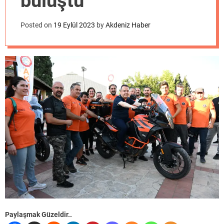
buluştu
o
d
e
Posted on
19 Eylül 2023
by
Akdeniz Haber
Paylaşmak Güzeldir..