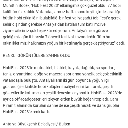
Muhittin Böcek, ‘HobiFest 2023’ etkinliğimiz çok güzel oldu. 77 hobi
kulübümüz katıldı. Vatandaşlarımız hafta sonu keyif içinde, aradığı
bütün hobi etkinliğini bulabildiği bir festival yaşadı.HobiFest’e gerek
şehir dışından gerekse Antalya’dan katılan tüm katılımcı ve
ziyaretçilerimiz çok teşekkür ediyorum. Antalya’mıza göreve
geldiğimiz gün itibarıyla 7 önemli festival kazandırdık. Tüm bu
etkinliklerimizi halkımızın yoğun bir katılımıyla gerçekleştiriyoruz” dedi.
RENKLİ GÖRÜNTÜLERE SAHNE OLDU
HobiFest 2023’te motosiklet, bisiklet, kayak, dağcılık, su sporları,
tenis, oryantiring, doğa ve macera sporlarına yönelik pek çok etkinlik
vatandaşla buluştu. Antalyalıların iki gün boyunca yoğun ilgi
gösterdiği etkinlikte hobi kulüpleri faaliyetlerini tanıtarak, çeşitli
gösteriler ile katılımcıları çeşitli deneyimler yaşattı. HobiFest 2023’de
ayrıca off-roadgösterileri izleyenlerden büyük beğeni topladı. Cam
Piramit alanında kurulan sahne de ise çeşitli müzik ve dans grupları
HobiFest 2023’e renk kattı.
Antalya Büyükşehir Belediyesi / Bülten