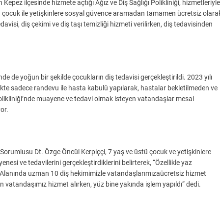
n Kepez ilçesinde hizmete açtığı Ağız ve Diş Sağlığı Polikliniği, hizmetleriyle
ü çocuk ile yetişkinlere sosyal güvence aramadan tamamen ücretsiz olara
isi, diş çekimi ve diş taşı temizliği hizmeti verilirken, diş tedavisinden
de de yoğun bir şekilde çocukların diş tedavisi gerçekleştirildi. 2023 yılı
nikte sadece randevu ile hasta kabulü yapılarak, hastalar bekletilmeden ve
Polikliniği’nde muayene ve tedavi olmak isteyen vatandaşlar mesai
or.
m Sorumlusu Dt. Özge Öncül Kerpiççi, 7 yaş ve üstü çocuk ve yetişkinlere
i ve tedavilerini gerçekleştirdiklerini belirterek, “Özellikle yaz
 Alanında uzman 10 diş hekimimizle vatandaşlarımızaücretsiz hizmet
in vatandaşımız hizmet alırken, yüz bine yakında işlem yapıldı” dedi.