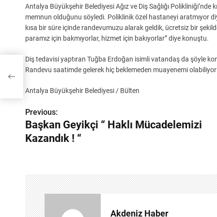
Antalya Büyükşehir Belediyesi Ağız ve Diş Sağlığı Polikliniği’nde k
memnun olduğunu söyledi. Poliklinik özel hastaneyi aratmıyor di
kısa bir süre içinde randevumuzu alarak geldik, ücretsiz bir şekild
paramız için bakmıyorlar, hizmet için bakıyorlar” diye konuştu.
Diş tedavisi yaptıran Tuğba Erdoğan isimli vatandaş da şöyle 
izi
Randevu saatimde gelerek hiç beklemeden muayenemi olabiliyoru
Antalya Büyükşehir Belediyesi / Bülten
Previous:
Y
Başkan Geyikçi “ Haklı Mücadelemizi
a
Kazandık ! “
z
ı
g
e
Akdeniz Haber