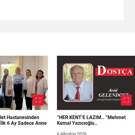
let Hastanesinden
“HER KENT’E LAZIM.. ”Mehmet
“İlk 6 Ay Sadece Anne
Kemal Yazıcıoğlu..
6 Ağustos 2026