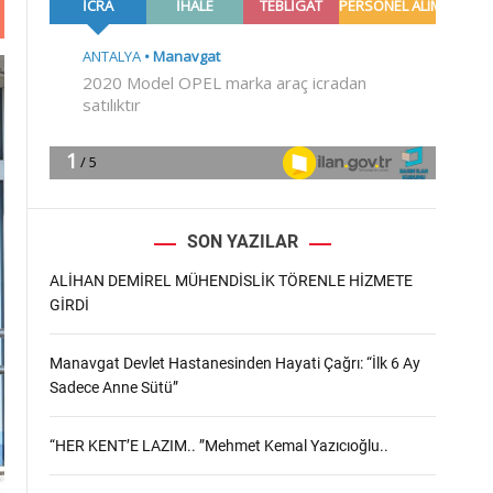
m
o
d
e
SON YAZILAR
ALİHAN DEMİREL MÜHENDİSLİK TÖRENLE HİZMETE
GİRDİ
Manavgat Devlet Hastanesinden Hayati Çağrı: “İlk 6 Ay
Sadece Anne Sütü”
“HER KENT’E LAZIM.. ”Mehmet Kemal Yazıcıoğlu..