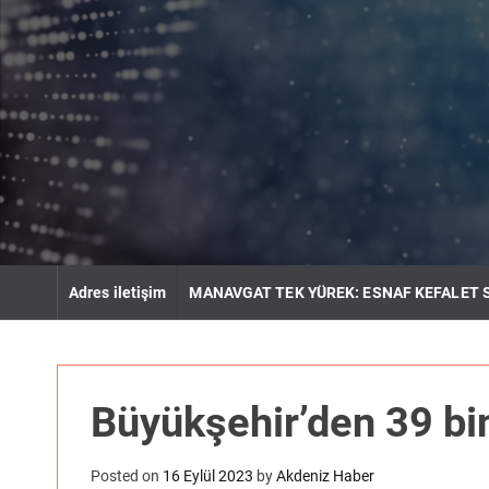
S
k
i
p
t
o
c
o
n
t
e
n
Adres iletişim
MANAVGAT TEK YÜREK: ESNAF KEFALET 
t
Büyükşehir’den 39 bin
Posted on
16 Eylül 2023
by
Akdeniz Haber