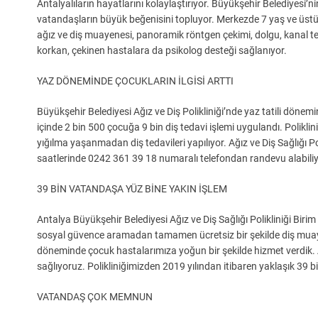
Antalyalıların hayatlarını kolaylaştırıyor. Büyükşehir Belediyesi’ni
vatandaşların büyük beğenisini topluyor. Merkezde 7 yaş ve üst
ağız ve diş muayenesi, panoramik röntgen çekimi, dolgu, kanal tedav
korkan, çekinen hastalara da psikolog desteği sağlanıyor.
YAZ DÖNEMİNDE ÇOCUKLARIN İLGİSİ ARTTI
Büyükşehir Belediyesi Ağız ve Diş Polikliniği’nde yaz tatili dönemin
içinde 2 bin 500 çocuğa 9 bin diş tedavi işlemi uygulandı. Polikli
yığılma yaşanmadan diş tedavileri yapılıyor. Ağız ve Diş Sağlığı 
saatlerinde 0242 361 39 18 numaralı telefondan randevu alabiliy
39 BİN VATANDAŞA YÜZ BİNE YAKIN İŞLEM
Antalya Büyükşehir Belediyesi Ağız ve Diş Sağlığı Polikliniği Biri
sosyal güvence aramadan tamamen ücretsiz bir şekilde diş muayenes
döneminde çocuk hastalarımıza yoğun bir şekilde hizmet verdik.
sağlıyoruz. Polikliniğimizden 2019 yılından itibaren yaklaşık 39 b
VATANDAŞ ÇOK MEMNUN