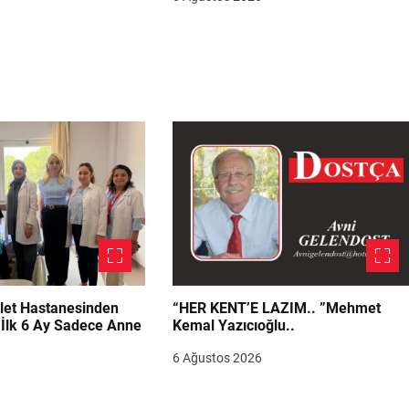
let Hastanesinden
“HER KENT’E LAZIM.. ”Mehmet
“İlk 6 Ay Sadece Anne
Kemal Yazıcıoğlu..
6 Ağustos 2026