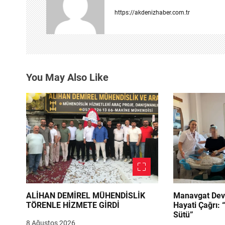
z
https://akdenizhaber.com.tr
i
n
m
You May Also Like
e
s
i
ALİHAN DEMİREL MÜHENDİSLİK
Manavgat Dev
TÖRENLE HİZMETE GİRDİ
Hayati Çağrı: 
Sütü”
8 Ağustos 2026