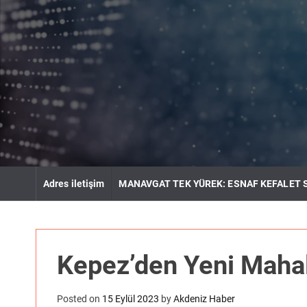
S
k
i
p
t
o
c
o
n
t
e
n
Adres iletişim
MANAVGAT TEK YÜREK: ESNAF KEFALET 
t
Kepez’den Yeni Mahall
Posted on
15 Eylül 2023
by
Akdeniz Haber