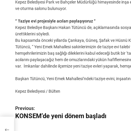
Kepez Belediyesi Park ve Bahçeler Müdürlüğü himayesinde inşa e
ve oturma salonu bulunuyor.
“ Taziye evi projesiyle acıları paylaşıyoruz “
Kepez Belediye Başkanı Hakan Tütüncü de, açıklamasında sosyal b
ürettiklerini söyledi.
Bu kapsamda önceki yıllarda Çankaya, Güneş, Şafak ve Hüsnü Ka
Tütüncü, “ Yeni Emek Mahallesi sakinlerimizin de taziye evi talebi
hemşehrilerimizin baş sağlığı dileklerini kabul edeceği butik bir 
acılarını paylaşacağız hem de omuzlarındaki yükün hafiflemesine 
var. İmkanlar dahilinde ilçemize yeni taziye evleri yaparak, hemş
Başkan Tütüncü, Yeni Emek Mahallesi’ndeki taziye evini, inşaatın
Kepez Belediyesi / Bülten
Y
Previous:
KONSEM’de yeni dönem başladı
a
z