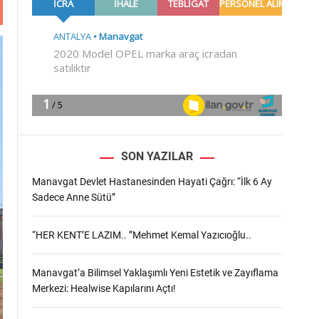
m
o
d
e
SON YAZILAR
Manavgat Devlet Hastanesinden Hayati Çağrı: “İlk 6 Ay
Sadece Anne Sütü”
“HER KENT’E LAZIM.. ”Mehmet Kemal Yazıcıoğlu..
Manavgat’a Bilimsel Yaklaşımlı Yeni Estetik ve Zayıflama
Merkezi: Healwise Kapılarını Açtı!