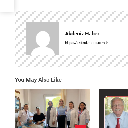
ı
g
e
Akdeniz Haber
z
https://akdenizhaber.com.tr
i
n
m
You May Also Like
e
s
i