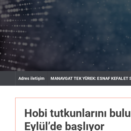
S
k
i
p
t
o
c
o
n
t
e
n
Adres iletişim
MANAVGAT TEK YÜREK: ESNAF KEFALET 
t
Hobi tutkunlarını bulu
Eylül’de başlıyor