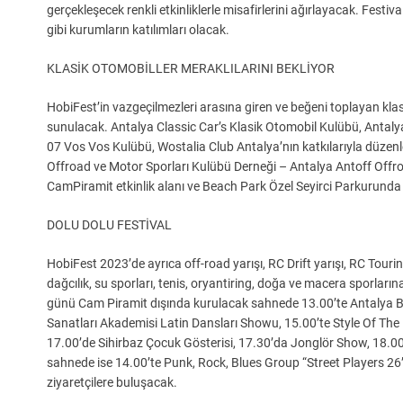
gerçekleşecek renkli etkinliklerle misafirlerini ağırlayacak. Festi
gibi kurumların katılımları olacak.
KLASİK OTOMOBİLLER MERAKLILARINI BEKLİYOR
HobiFest’in vazgeçilmezleri arasına giren ve beğeni toplayan klas
sunulacak. Antalya Classic Car’s Klasik Otomobil Kulübü, Antal
07 Vos Vos Kulübü, Wostalia Club Antalya’nın katkılarıyla düzenl
Offroad ve Motor Sporları Kulübü Derneği – Antalya Antoff Off
CamPiramit etkinlik alanı ve Beach Park Özel Seyirci Parkurunda s
DOLU DOLU FESTİVAL
HobiFest 2023’de ayrıca off-road yarışı, RC Drift yarışı, RC Tourin
dağcılık, su sporları, tenis, oryantiring, doğa ve macera sporları
günü Cam Piramit dışında kurulacak sahnede 13.00’te Antalya B
Sanatları Akademisi Latin Dansları Showu, 15.00’te Style Of Th
17.00’de Sihirbaz Çocuk Gösterisi, 17.30’da Jonglör Show, 18.0
sahnede ise 14.00’te Punk, Rock, Blues Group “Street Players 2
ziyaretçilere buluşacak.