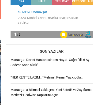
m
o
d
e
SON YAZILAR
Manavgat Devlet Hastanesinden Hayati Çağrı: “İlk 6 Ay
Sadece Anne Sütü”
“HER KENT’E LAZIM.. ”Mehmet Kemal Yazıcıoğlu..
Manavgat’a Bilimsel Yaklaşımlı Yeni Estetik ve Zayıflama
Merkezi: Healwise Kapılarını Açtı!