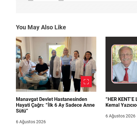
i
n
You May Also Like
m
e
s
i
Manavgat Devlet Hastanesinden
“HER KENT’E LAZIM
Hayati Çağrı: “İlk 6 Ay Sadece Anne
Kemal Yazıcıo
Sütü”
6 Ağustos 2026
6 Ağustos 2026