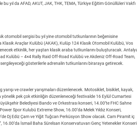
vale bu yıl da AFAD, AKUT, JAK, THK, TEMA, Türkiye Eğitim Gönüllüleri Vakfı
ik otomobil sergisi bu yıl yine otomobil tutkunlarının beğenisine
ya Klasik Araçlar Kulübü (AKAK), Kulüp 124 Klasik Otomobil Kulübü, Vos
enecek etkinlik, her yaştan klasik araba tutkunlarını buluşturacak. Antaly
road Kulübü – 4×4 Rally Raid Off-Road Kulübü ve Akdeniz Off-Road Team,
ergileyeceği gösterilerle adrenalin tutkunlarını biraraya getirecek.
g yarışı ve crawler yarışmaları düzenlenecek. Motosiklet, bisiklet, kayak,
na yönelik pek çok etkinliğin düzenleneceği festivalde 16 Eylül Cumartesi
üyükşehir Belediyesi Bando ve Orkestrası konseri, 14.00’te FHC Sahne
e Power Spor Kulubü Extreme Show, 16.00’da Melek Yıldız Konseri,
0’de Dj Ediz Çam ve Yiğit Tuğcan Perküsyon Show olacak. Cam Piramit iç
6”, 16.00’da İsmail Baha Sürelsan Konservatuvarı Genç Yetenekler Konseri