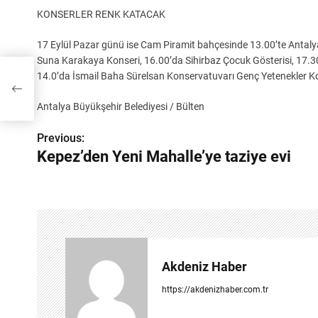
KONSERLER RENK KATACAK
17 Eylül Pazar günü ise Cam Piramit bahçesinde 13.00’te Antaly
Suna Karakaya Konseri, 16.00’da Sihirbaz Çocuk Gösterisi, 17.3
14.0’da İsmail Baha Sürelsan Konservatuvarı Genç Yetenekler Kon
vi
Antalya Büyükşehir Belediyesi / Bülten
Previous:
Y
Kepez’den Yeni Mahalle’ye taziye evi
a
z
ı
g
Akdeniz Haber
e
https://akdenizhaber.com.tr
z