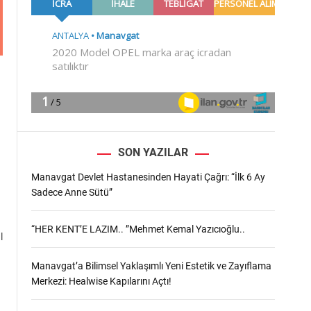
m
o
d
e
SON YAZILAR
Manavgat Devlet Hastanesinden Hayati Çağrı: “İlk 6 Ay
Sadece Anne Sütü”
“HER KENT’E LAZIM.. ”Mehmet Kemal Yazıcıoğlu..
l
Manavgat’a Bilimsel Yaklaşımlı Yeni Estetik ve Zayıflama
Merkezi: Healwise Kapılarını Açtı!