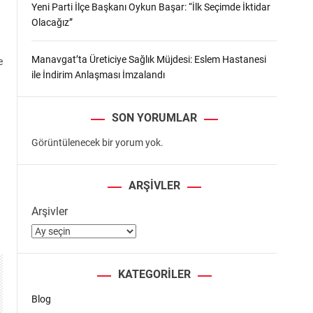
Yeni Parti İlçe Başkanı Oykun Başar: “İlk Seçimde İktidar
Olacağız”
Manavgat’ta Üreticiye Sağlık Müjdesi: Eslem Hastanesi
e
ile İndirim Anlaşması İmzalandı
SON YORUMLAR
Görüntülenecek bir yorum yok.
ARŞIVLER
Arşivler
KATEGORILER
Blog