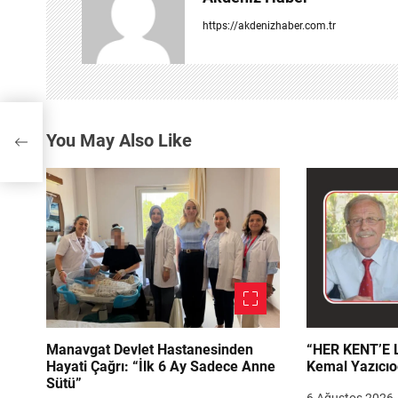
e
https://akdenizhaber.com.tr
z
i
n
rede
You May Also Like
m
e
s
i
Manavgat Devlet Hastanesinden
“HER KENT’E LAZIM
Hayati Çağrı: “İlk 6 Ay Sadece Anne
Kemal Yazıcıo
Sütü”