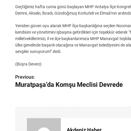
Geçtiğimiz hafta cuma günü başlayan MHP Antalya İlçe Kongrele
Demre, Akseki, İbradı, Gündoğmuş Korkuteli ve Elmalı’nın ardınd
Yeniden güven oyu alarak MHP İlçe başkanlığına seçilen Nooman
kendisini ve yönetimini işbaşına getirdikleri için teşekkür ede
milletvekillerimizi, il ve ilçe başkanlarımıza MHP Manavgat teşki
ülke genelinde başarılı olacağına ve Manavgat belediyesini de 
sevgiler sunuyorum” dedi.
(Büşra Deveci)
Previous:
Y
Muratpaşa’da Komşu Meclisi Devrede
a
z
ı
g
Akdeniz Haber