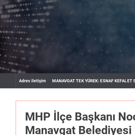
S
k
i
p
t
o
c
o
n
t
e
n
Adres iletişim
MANAVGAT TEK YÜREK: ESNAF KEFALET 
t
MHP İlçe Başkanı No
Manavgat Belediyesi 