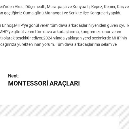
ri’nden Aksu, Döşemealtı, Muratpaşa ve Konyaaltı, Kepez, Kemer, Kaş ve
an geçtiğimiz Cuma günü Manavgat ve Serik’te İlçe Kongreleri yapıldı.
 Enhoş,MHP’ye gönül veren tüm dava arkadaşlarını yeniden güven oyu il
rek “MHP’ye gönül veren tüm dava arkadaşlarıma, kongremize onur veren
latı olarak teşekkür ediyor,2024 yılında yaklaşan yerel seçimlerde MHP’nin
alacağımıza yürekten inanıyorum. Tüm dava arkadaşlarıma selam ve
Next:
MONTESSORİ ARAÇLARI