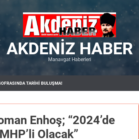
AKDENIZ HABER
Manavgat Haberleri
SOFRASINDA TARİHİ BULUŞMA!
oman Enhoş; “2024’de
MHP’li Olacak”