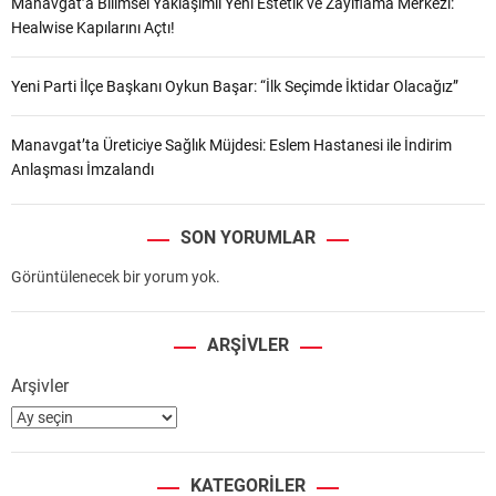
Manavgat’a Bilimsel Yaklaşımlı Yeni Estetik ve Zayıflama Merkezi:
Healwise Kapılarını Açtı!
Yeni Parti İlçe Başkanı Oykun Başar: “İlk Seçimde İktidar Olacağız”
Manavgat’ta Üreticiye Sağlık Müjdesi: Eslem Hastanesi ile İndirim
Anlaşması İmzalandı
SON YORUMLAR
Görüntülenecek bir yorum yok.
ARŞIVLER
Arşivler
KATEGORILER