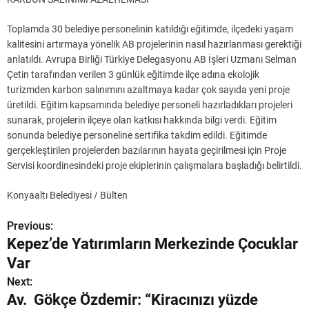
Toplamda 30 belediye personelinin katıldığı eğitimde, ilçedeki yaşam
kalitesini artırmaya yönelik AB projelerinin nasıl hazırlanması gerektiği
anlatıldı. Avrupa Birliği Türkiye Delegasyonu AB İşleri Uzmanı Selman
Çetin tarafından verilen 3 günlük eğitimde ilçe adına ekolojik
turizmden karbon salınımını azaltmaya kadar çok sayıda yeni proje
üretildi. Eğitim kapsamında belediye personeli hazırladıkları projeleri
sunarak, projelerin ilçeye olan katkısı hakkında bilgi verdi. Eğitim
sonunda belediye personeline sertifika takdim edildi. Eğitimde
gerçekleştirilen projelerden bazılarının hayata geçirilmesi için Proje
Servisi koordinesindeki proje ekiplerinin çalışmalara başladığı belirtildi.
Konyaaltı Belediyesi / Bülten
Previous:
Y
Kepez’de Yatırımların Merkezinde Çocuklar
a
Var
z
Next:
Av. Gökçe Özdemir: “Kiracınızı yüzde
ı