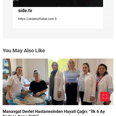
side.tv
https://akdenizhaber.com.tr
You May Also Like
Manavgat Devlet Hastanesinden Hayati Çağrı: “İlk 6 Ay