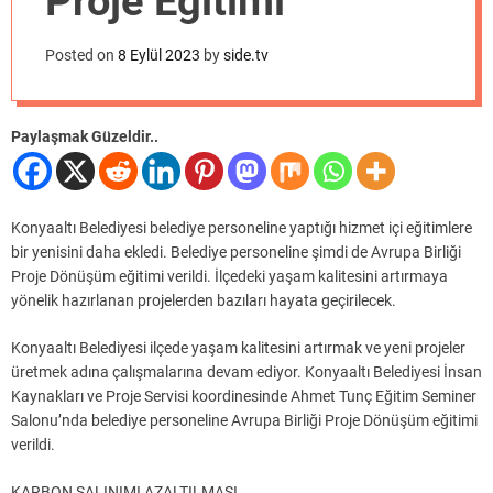
Proje Eğitimi
o
d
e
Posted on
8 Eylül 2023
by
side.tv
Paylaşmak Güzeldir..
Konyaaltı Belediyesi belediye personeline yaptığı hizmet içi eğitimlere
bir yenisini daha ekledi. Belediye personeline şimdi de Avrupa Birliği
Proje Dönüşüm eğitimi verildi. İlçedeki yaşam kalitesini artırmaya
yönelik hazırlanan projelerden bazıları hayata geçirilecek.
Konyaaltı Belediyesi ilçede yaşam kalitesini artırmak ve yeni projeler
üretmek adına çalışmalarına devam ediyor. Konyaaltı Belediyesi İnsan
Kaynakları ve Proje Servisi koordinesinde Ahmet Tunç Eğitim Seminer
Salonu’nda belediye personeline Avrupa Birliği Proje Dönüşüm eğitimi
verildi.
KARBON SALINIMI AZALTILMASI