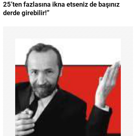
25’ten fazlasına ikna etseniz de başınız
g
derde girebilir!”
e
z
i
n
m
e
s
i