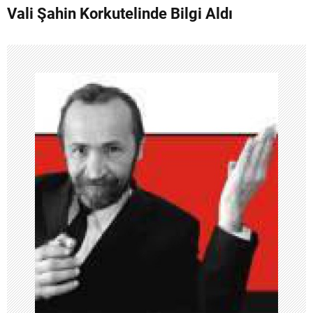
Vali Şahin Korkutelinde Bilgi Aldı
ı
g
e
z
i
n
m
e
s
i