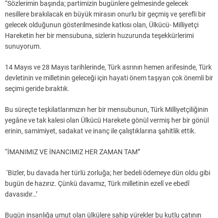
“Sözlerimin başında; partimizin bugünlere gelmesinde gelecek
nesillere bırakılacak en büyük mirasın onurlu bir geçmiş ve şerefli bir
gelecek olduğunun gösterilmesinde katkısı olan, Ülkücü- Milliyetçi
Hareketin her bir mensubuna, sizlerin huzurunda teşekkürlerimi
sunuyorum.
14 Mayıs ve 28 Mayıs tarihlerinde, Türk asrının hemen arifesinde, Türk
devletinin ve milletinin geleceği için hayati önem taşıyan çok önemli bir
seçimi geride bıraktık.
Bu süreçte teşkilatlarımızın her bir mensubunun, Türk Milliyetçiliğinin
yegâne ve tak kalesi olan Ülkücü Harekete gönül vermiş her bir gönül
erinin, samimiyet, sadakat ve inanç ile çalıştıklarına şahitlik ettik.
“İMANIMIZ VE İNANCIMIZ HER ZAMAN TAM”
‘Bizler, bu davada her türlü zorluğa; her bedeli ödemeye dün oldu gibi
bugün de hazırız. Çünkü davamız, Türk milletinin ezelî ve ebedî
davasıdır…’
Bugün insanlığa umut olan ülkülere sahip yürekler bu kutlu çatının