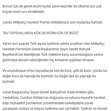
Bunun için de genel seçim kadar yerel seçimler de ülkemiz için çok
büyük önem arz etmektedir.
Çünkü Milliyetçi Hareket Partisi istiklalimizin son müdafaa hattıdır.
“BU TOPRAKLARDA KÖK DE BİZİM GÖK DE BİZİZ”
Yarım asrı aşarak Türk siyasi tarihinin adeta anahtarı olan Milliyetçi
Hareket Partimizin Genel Başkanımız Sayın Devlet Bahçeli
Beyefendi’nin liderliğinde Türk milletine karşı sorumluluğunu yerine
getirmeye devam edeceğinden hiç kimsenin şüphesi olmasın.
Ve unutulmasın ki bu topraklarda kök de biziz, gök de biziz. Çünkü bu
dağın tozu da toprağı da bizimdir; bu bağın dalı da yaprağı da
bizimdir.
Genel Başkanımız Sayın Devlet Bahçeli’nin ifade ettikleri gibi;
‘Hedefimiz; Cumhur İttifakı’nın doğasına ve ruhuna muvafık hareket
edip muhalefet partilerinin yönetimindeki belediyelerin yürek
yaralayan makûs ve meyus hallerine son vermektir.’ İstikrar ve hizmet