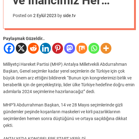
ve İnancımız Her
o
d
Zaman Tam”
e
Posted on
2 Eylül 2023
by
side.tv
Paylaşmak Güzeldir..
Milliyetçi Hareket Partisi (MHP) Antalya Milletvekili Abdurrahman
Başkan, Genel seçimler kadar yerel seçimlerin de Türkiye için çok
büyük önem arz ettiğini bildirerek “Bunun için kongrelerimizi birlik ve
beraberlik için de gerçekleştirip, lider ülke Türkiye hedefine doğru emin
adımlarla 2024 seçimlerine hazırlanacağız” dedi.
MHP’li Abdurrahman Başkan, 14 ve 28 Mayıs seçimlerinde gizli
gündemler peşinde koşanların maskeleri ve kirli pazarlıklarının
seçimlerden hemen sonra düştüğünü ve ortaya saçıldığına dikkat
çekti.
ANTALYA’DA KONGRELERE START VERİLDİ