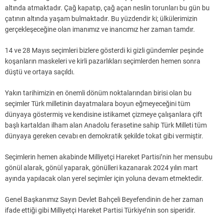
altında atmaktadır. Çağ kapatıp, çağ açan neslin torunları bu gün bu
çatının altında yaşam bulmaktadır. Bu yüzdendir ki; ülkülerimizin
gerçekleşeceğine olan imanımız ve inancımız her zaman tamdır.
14 ve 28 Mayıs seçimleri bizlere gösterdi ki gizli gündemler peşinde
koşanların maskeleri ve kirli pazarlıkları seçimlerden hemen sonra
düştü ve ortaya saçıldı.
Yakın tarihimizin en önemli dönüm noktalarından birisi olan bu
seçimler Türk milletinin dayatmalara boyun eğmeyeceğini tüm
dünyaya göstermiş ve kendisine istikamet çizmeye çalışanlara çift
başlı kartaldan ilham alan Anadolu ferasetine sahip Türk Milleti tüm
dünyaya gereken cevabı en demokratik şekilde tokat gibi vermiştir.
Seçimlerin hemen akabinde Milliyetçi Hareket Partisi’nin her mensubu
gönül alarak, gönül yaparak, gönülleri kazanarak 2024 yılın mart
ayında yapılacak olan yerel seçimler için yoluna devam etmektedir.
Genel Başkanımız Sayın Devlet Bahçeli Beyefendinin de her zaman
ifade ettiği gibi Milliyetçi Hareket Partisi Türkiye’nin son siperidir.