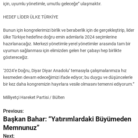
için, uyumlu yönetimle, umutlu geleceğe” ulaşmaktır.
HEDEF LİDER ÜLKE TÜRKİYE
Bunun için kongrelerimizi birlik ve beraberlik için de gerçekleştirip, lider
ülke Türkiye hedefine doğru emin adımlarla 2024 seçimlerine
hazırlanacağız. Merkezi yönetimle yerel yönetimler arasında tam bir
uyumun sağlanması için elimizden gelen her çabayı hep birlikte
göstereceğiz.
‘2024’e Doğru, Diyar Diyar Anadolu’ temasıyla çalışmalarımıza hız
kesmeden devam edeceğimizi ifade ediyor; bu duygu ve düşüncelerle
bir kez daha kongremizin hayırlara vesile olmasını temenni ediyorum.”
Milliyetçi Hareket Partisi / Bülten
Previous:
Y
Başkan Bahar: “Yatırımlardaki Büyümeden
a
Memnunuz”
z
Next: