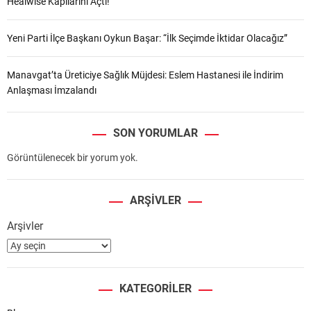
Healwise Kapılarını Açtı!
Yeni Parti İlçe Başkanı Oykun Başar: “İlk Seçimde İktidar Olacağız”
Manavgat’ta Üreticiye Sağlık Müjdesi: Eslem Hastanesi ile İndirim
Anlaşması İmzalandı
SON YORUMLAR
Görüntülenecek bir yorum yok.
ARŞIVLER
Arşivler
KATEGORILER