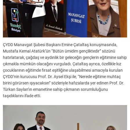
ÇYDD Manavgat Şubesi Başkanı Emine Çataltaş konuşmasında,
Mustafa Kemal Atatürk’ün “Bütün ümidim gençliktedir” sözünü
hatırlatarak, çağdaş ve aydınlık bir geleceğin gençlerin eğitimine sahip
çıkmakla mümkün olacağını vurguladı. Çataltaş ayrıca, özellikle kız
çocuklarının eğitimde fırsat eşitliğine ulaşabilmesi amacıyla kurulan
ÇYDD’nin kurucusu Prof. Dr. Aysel Ekşi ile, “Nerede eğitime muhtaç
birini görürsen ışıyacaksın” sözleriyle hafızalarda yer edinen Prof. Dr.
Türkan Saylan’ın emanetine sahip çıkmanın sorumluluğunu
taşıdıklarını ifade etti.