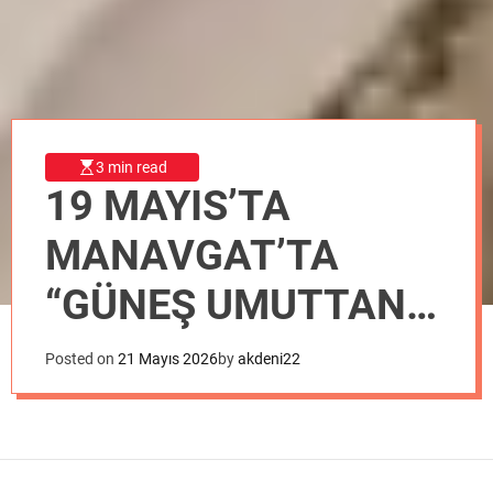
o
d
e
3 min read
19 MAYIS’TA
MANAVGAT’TA
“GÜNEŞ UMUTTAN
ŞİMDİ DOĞAR”
Posted on
21 Mayıs 2026
by
akdeni22
ETKİNLİĞİ
GERÇEKLEŞTİRİLDİ