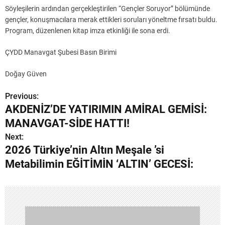
Söyleşilerin ardından gerçekleştirilen “Gençler Soruyor” bölümünde
gençler, konuşmacılara merak ettikleri soruları yöneltme fırsatı buldu.
Program, düzenlenen kitap imza etkinliği ile sona erdi.
ÇYDD Manavgat Şubesi Basın Birimi
Doğay Güven
Previous:
Y
AKDENİZ’DE YATIRIMIN AMİRAL GEMİSİ:
a
MANAVGAT-SİDE HATTI!
z
Next:
2026 Türkiye’nin Altın Meşale ’si
ı
Metabilimin EĞİTİMİN ‘ALTIN’ GECESİ:
g
e
z