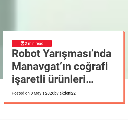
o
d
e
2 min read
Robot Yarışması’nda
Manavgat’ın coğrafi
işaretli ürünleri
tanıtıldı
Posted on
8 Mayıs 2026
by
akdeni22