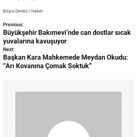
Büşra Deveci / Haber
Previous:
Y
Büyükşehir Bakımevi’nde can dostlar sıcak
a
yuvalarına kavuşuyor
z
Next:
Başkan Kara Mahkemede Meydan Okudu:
ı
“Arı Kovanına Çomak Soktuk”
g
e
z
i
n
m