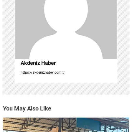
e
s
i
Akdeniz Haber
https://akdenizhaber.com.tr
You May Also Like