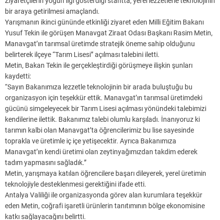
Ziyaretçilerin yoğun ilgi gösterdiği stantta, yerel lezzetlerle teknolojinin
bir araya getirilmesi amaçlandı.
Yarışmanın ikinci gününde etkinliği ziyaret eden Milli Eğitim Bakanı
Yusuf Tekin ile görüşen Manavgat Ziraat Odası Başkanı Rasim Metin,
Manavgat’ın tarımsal üretimde stratejik öneme sahip olduğunu
belirterek ilçeye “Tarım Lisesi” açılması talebini iletti.
Metin, Bakan Tekin ile gerçekleştirdiği görüşmeye ilişkin şunları
kaydetti:
“Sayın Bakanımıza lezzetle teknolojinin bir arada buluştuğu bu
organizasyon için teşekkür ettik. Manavgat’ın tarımsal üretimdeki
gücünü simgeleyecek bir Tarım Lisesi açılması yönündeki talebimizi
kendilerine ilettik. Bakanımız talebi olumlu karşıladı. İnanıyoruz ki
tarımın kalbi olan Manavgat’ta öğrencilerimiz bu lise sayesinde
toprakla ve üretimle iç içe yetişecektir. Ayrıca Bakanımıza
Manavgat’ın kendi üretimi olan zeytinyağımızdan takdim ederek
tadım yapmasını sağladık.”
Metin, yarışmaya katılan öğrencilere başarı dileyerek, yerel üretimin
teknolojiyle desteklenmesi gerektiğini ifade etti.
Antalya Valiliği ile organizasyonda görev alan kurumlara teşekkür
eden Metin, coğrafi işaretli ürünlerin tanıtımının bölge ekonomisine
katkı sağlayacağını belirtti.