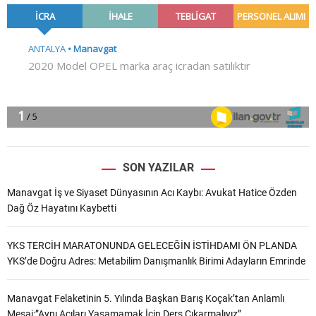
SON YAZILAR
Manavgat İş ve Siyaset Dünyasının Acı Kaybı: Avukat Hatice Özden
Dağ Öz Hayatını Kaybetti
YKS TERCİH MARATONUNDA GELECEĞİN İSTİHDAMI ÖN PLANDA
YKS’de Doğru Adres: Metabilim Danışmanlık Birimi Adayların Emrinde
Manavgat Felaketinin 5. Yılında Başkan Barış Koçak’tan Anlamlı
Mesaj:”Aynı Acıları Yaşamamak İçin Ders Çıkarmalıyız”