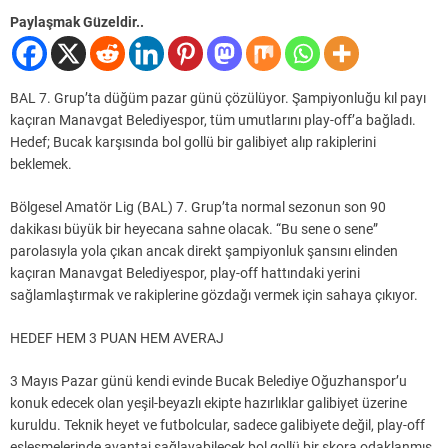
Paylaşmak Güzeldir..
BAL 7. Grup’ta düğüm pazar günü çözülüyor. Şampiyonluğu kıl payı
kaçıran Manavgat Belediyespor, tüm umutlarını play-off’a bağladı.
Hedef; Bucak karşısında bol gollü bir galibiyet alıp rakiplerini
beklemek.
Bölgesel Amatör Lig (BAL) 7. Grup’ta normal sezonun son 90
dakikası büyük bir heyecana sahne olacak. “Bu sene o sene”
parolasıyla yola çıkan ancak direkt şampiyonluk şansını elinden
kaçıran Manavgat Belediyespor, play-off hattındaki yerini
sağlamlaştırmak ve rakiplerine gözdağı vermek için sahaya çıkıyor.
HEDEF HEM 3 PUAN HEM AVERAJ
3 Mayıs Pazar günü kendi evinde Bucak Belediye Oğuzhanspor’u
konuk edecek olan yeşil-beyazlı ekipte hazırlıklar galibiyet üzerine
kuruldu. Teknik heyet ve futbolcular, sadece galibiyete değil, play-off
eşleşmelerinde avantaj sağlayabilecek bol gollü bir skora odaklanmış