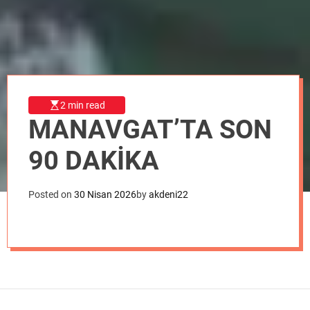
o
d
e
2 min read
MANAVGAT’TA SON
90 DAKİKA
Posted on
30 Nisan 2026
by
akdeni22