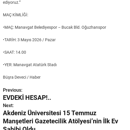
ediyoruz.”
MAÇ KİMLİĞİ:
•MAÇ: Manavgat Belediyespor – Bucak Bld. Oğuzhanspor
•TARİH: 3 Mayıs 2026 / Pazar
•SAAT: 14.00
•YER: Manavgat Atatürk Stadı
Büşra Deveci / Haber
Previous:
Y
EVDEKİ HESAP!..
a
Next:
Akdeniz Üniversitesi 15 Temmuz
z
Manşetleri Gazetecilik Atölyesi’nin İlk Ev
ı
Sahibi Oldu