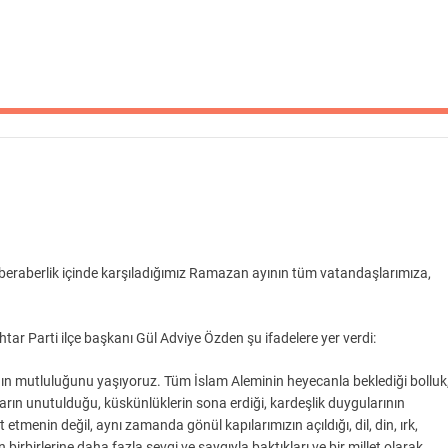
 beraberlik içinde karşıladığımız Ramazan ayının tüm vatandaşlarımıza,
r Parti ilçe başkanı Gül Adviye Özden şu ifadelere yer verdi:
ın mutluluğunu yaşıyoruz. Tüm İslam Aleminin heyecanla beklediği bolluk
rın unutulduğu, küskünlüklerin sona erdiği, kardeşlik duygularının
etmenin değil, aynı zamanda gönül kapılarımızın açıldığı, dil, din, ırk,
birbirlerine daha fazla sevgi ve saygıyla baktıkları ve bir millet olarak