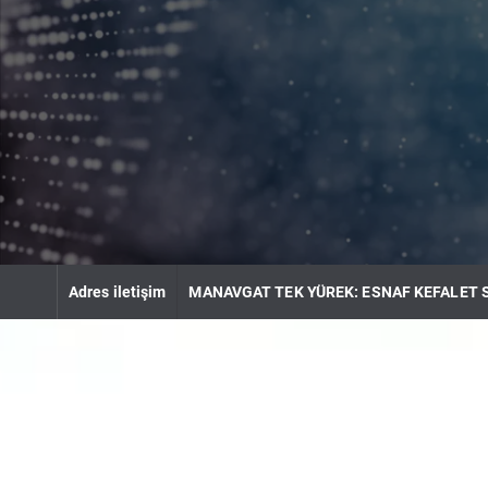
S
k
i
p
t
o
c
o
n
t
e
n
Adres iletişim
MANAVGAT TEK YÜREK: ESNAF KEFALET 
t