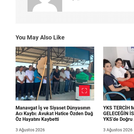
n
m
e
You May Also Like
s
i
Manavgat İş ve Siyaset Dünyasının
YKS TERCİH
Acı Kaybı: Avukat Hatice Özden Dağ
GELECEĞİN İ
Öz Hayatını Kaybetti
YKS’de Doğru 
Danışmanlık B
3 Ağustos 2026
3 Ağustos 2026
Emrinde