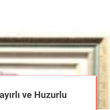
m
o
d
e
ayırlı ve Huzurlu