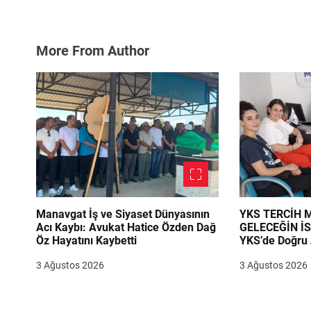
More From Author
Manavgat İş ve Siyaset Dünyasının
YKS TERCİH
Acı Kaybı: Avukat Hatice Özden Dağ
GELECEĞİN İ
Öz Hayatını Kaybetti
YKS’de Doğru 
Danışmanlık B
3 Ağustos 2026
3 Ağustos 2026
Emrinde