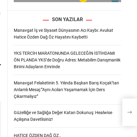
ı
SON YAZILAR
Manavgat İş ve Siyaset Dünyasının Acı Kaybı: Avukat
Hatice Özden Dağ Öz Hayatını Kaybetti
YKS TERCİH MARATONUNDA GELECEĞİN İSTİHDAMI
ÖN PLANDA YKS’de Doğru Adres: Metabilim Danışmanlık
r
Birimi Adayların Emrinde
Manavgat Felaketinin 5. Yılında Başkan Barış Koçak’tan
Anlamlı Mesaj:”Aynı Acıları Yaşamamak İçin Ders
Çıkarmalıyız”
Sez
Gerç
Güzelliğe ve Sağlığa Değer Katan Dokunuş: Healwise
Açılışına Davetlisiniz!
HATİCE ÖZDEN DAĞ ÖZ..