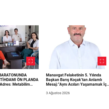
 MARATONUNDA
Manavgat Felaketinin 5. Yılında
STİHDAMI ÖN PLANDA
Başkan Barış Koçak’tan Anlamlı
Adres: Metabilim
Mesaj:”Aynı Acıları Yaşamamak İçi
irimi Adayların
Ders Çıkarmalıyız”
3 Ağustos 2026