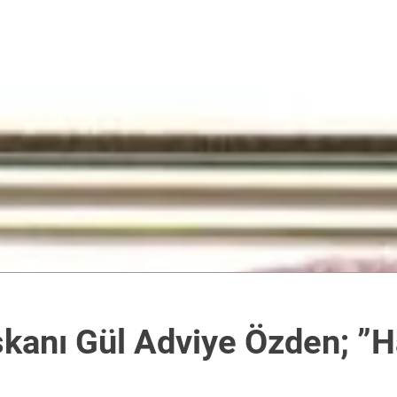
şkanı Gül Adviye Özden; ”H
”