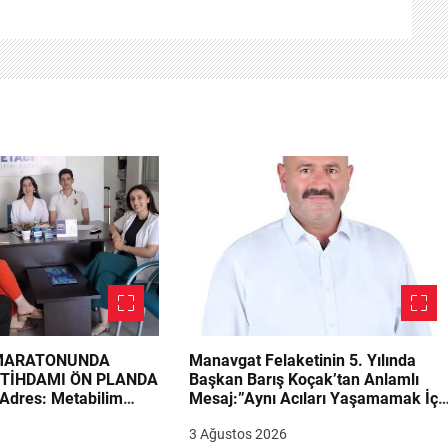
 MARATONUNDA
Manavgat Felaketinin 5. Yılında
STİHDAMI ÖN PLANDA
Başkan Barış Koçak’tan Anlamlı
Adres: Metabilim
Mesaj:”Aynı Acıları Yaşamamak İçi
irimi Adayların
Ders Çıkarmalıyız”
3 Ağustos 2026