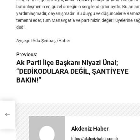
bütünleşmenin en güzel örneğinin sergilendiği bir aydır. Bu anlamıy
yardımlaşmadır, dayanışmadır. Bu duygu ve düşüncelerle Ramazan 
temenni eder, tüm Manavgat’a ve partimizin değerli üyelerine sağlı
dedi.
Ayşegül Ada Şenbaş /Haber
Previous:
Y
Ak Parti İlçe Başkanı Niyazi Ünal;
a
“DEDİKODULARA DEĞİL, ŞANTİYEYE
z
BAKIN!”
ı
g
YE
e
z
Akdeniz Haber
i
https://akdenizhaber.com.tr