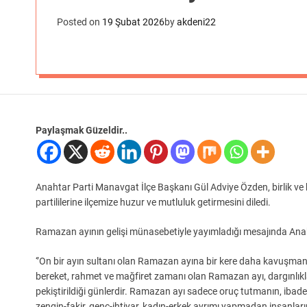
Posted on
19 Şubat 2026
by
akdeni22
Paylaşmak Güzeldir..
Anahtar Parti Manavgat İlçe Başkanı Gül Adviye Özden, birlik ve
partililerine ilçemize huzur ve mutluluk getirmesini diledi.
Ramazan ayının gelişi münasebetiyle yayımladığı mesajında Anahta
‘’On bir ayın sultanı olan Ramazan ayına bir kere daha kavuşman
bereket, rahmet ve mağfiret zamanı olan Ramazan ayı, dargınlıkla
pekiştirildiği günlerdir. Ramazan ayı sadece oruç tutmanın, ibadet 
zengin-fakir, genç-ihtiyar, kadın-erkek ayrımı yapmadan insanların 