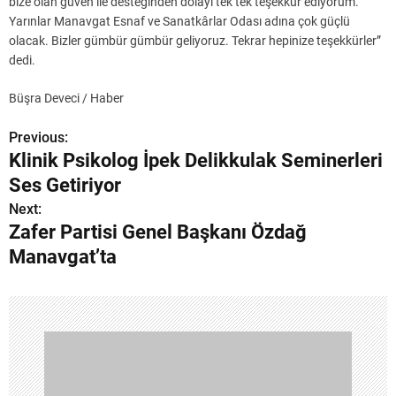
bize olan güven ile desteğinden dolayı tek tek teşekkür ediyorum.
Yarınlar Manavgat Esnaf ve Sanatkârlar Odası adına çok güçlü
olacak. Bizler gümbür gümbür geliyoruz. Tekrar hepinize teşekkürler”
dedi.
Büşra Deveci / Haber
Previous:
Y
Klinik Psikolog İpek Delikkulak Seminerleri
a
Ses Getiriyor
z
Next:
Zafer Partisi Genel Başkanı Özdağ
ı
Manavgat’ta
g
e
z
i