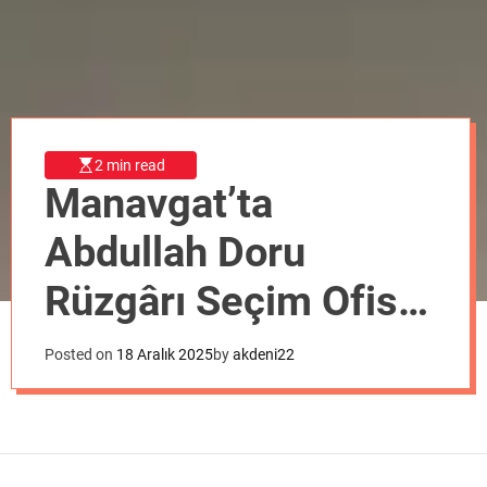
o
d
e
2 min read
Manavgat’ta
Abdullah Doru
Rüzgârı Seçim Ofisi
Açılışı Mitinge
Posted on
18 Aralık 2025
by
akdeni22
Dönüştü!