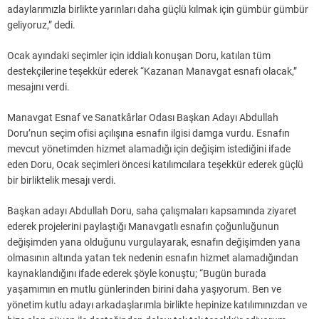
adaylarımızla birlikte yarınları daha güçlü kılmak için gümbür gümbür
geliyoruz,” dedi.
Ocak ayındaki seçimler için iddialı konuşan Doru, katılan tüm
destekçilerine teşekkür ederek “Kazanan Manavgat esnafı olacak,”
mesajını verdi.
Manavgat Esnaf ve Sanatkârlar Odası Başkan Adayı Abdullah
Doru’nun seçim ofisi açılışına esnafın ilgisi damga vurdu. Esnafın
mevcut yönetimden hizmet alamadığı için değişim istediğini ifade
eden Doru, Ocak seçimleri öncesi katılımcılara teşekkür ederek güçlü
bir birliktelik mesajı verdi.
Başkan adayı Abdullah Doru, saha çalışmaları kapsamında ziyaret
ederek projelerini paylaştığı Manavgatlı esnafın çoğunluğunun
değişimden yana olduğunu vurgulayarak, esnafın değişimden yana
olmasının altında yatan tek nedenin esnafın hizmet alamadığından
kaynaklandığını ifade ederek şöyle konuştu; “Bugün burada
yaşamımın en mutlu günlerinden birini daha yaşıyorum. Ben ve
yönetim kutlu adayı arkadaşlarımla birlikte hepinize katılımınızdan ve