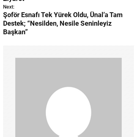
z
Next:
Şoför Esnafı Tek Yürek Oldu, Ünal’a Tam
ı
Destek; “Nesilden, Nesile Seninleyiz
g
Başkan”
e
z
i
n
m
e
s
i