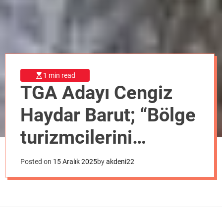
o
d
e
1 min read
TGA Adayı Cengiz
Haydar Barut; “Bölge
turizmcilerini
seçimlere
Posted on
15 Aralık 2025
by
akdeni22
Bekliyoruz”