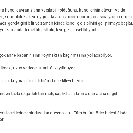
lara hangi davranışların yapılabilir olduğunu, hangilerinin güvenli ya da
leri, sorumlulukları ve uygun davranış biçimlerini anlamasına yardımcı olur.
 gerektiğini bilir ve zaman içinde kendi iç disiplinini geliştirmeye başlar
aynı zamanda temel bir psikolojik ve gelişimsel ihtiyaçtır.
rçok anne babanın sınır koymaktan kaçınmasına yol açabiliyor.
lmesi, uzun vadede tutarlılığı zayıflatıyor.
e sınır koyma sürecini doğrudan etkileyebiliyor.
nden fazla özgürlük tanımak, sağlıklı sınırların oluşmasına engel
ıyabileceklerine dair duyulan güvensizlik… Tüm bu faktörler birleştiğinde
or