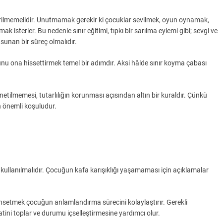
irilmemelidir. Unutmamak gerekir ki çocuklar sevilmek, oyun oynamak,
isterler. Bu nedenle sınır eğitimi, tıpkı bir sarılma eylemi gibi; sevgi ve
 sunan bir süreç olmalıdır.
u ona hissettirmek temel bir adımdır. Aksi hâlde sınır koyma çabası
etilmemesi, tutarlılığın korunması açısından altın bir kuraldır. Çünkü
n önemli koşuludur.
kullanılmalıdır. Çocuğun kafa karışıklığı yaşamaması için açıklamalar
setmek çocuğun anlamlandırma sürecini kolaylaştırır. Gerekli
ini toplar ve durumu içselleştirmesine yardımcı olur.