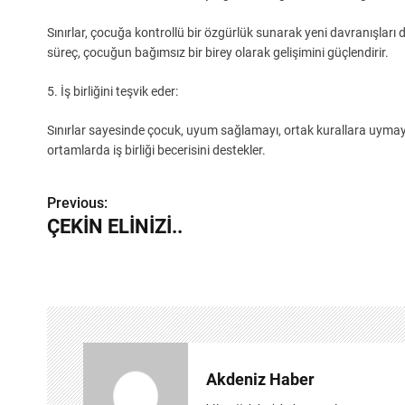
Sınırlar, çocuğa kontrollü bir özgürlük sunarak yeni davranışları
süreç, çocuğun bağımsız bir birey olarak gelişimini güçlendirir.
5. İş birliğini teşvik eder:
Sınırlar sayesinde çocuk, uyum sağlamayı, ortak kurallara uymayı
ortamlarda iş birliği becerisini destekler.
Y
Previous:
ÇEKİN ELİNİZİ..
a
z
ı
g
e
Akdeniz Haber
z