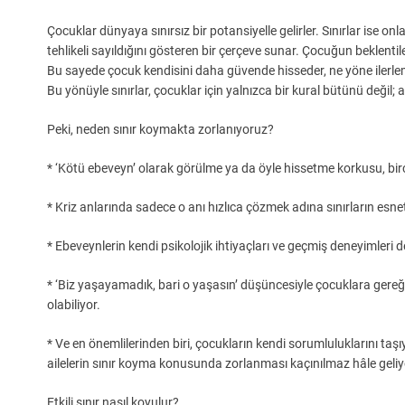
Çocuklar dünyaya sınırsız bir potansiyelle gelirler. Sınırlar ise on
tehlikeli sayıldığını gösteren bir çerçeve sunar. Çocuğun beklenti
Bu sayede çocuk kendisini daha güvende hisseder, ne yöne ilerlemesi
Bu yönüyle sınırlar, çocuklar için yalnızca bir kural bütünü değil; 
Peki, neden sınır koymakta zorlanıyoruz?
* ‘Kötü ebeveyn’ olarak görülme ya da öyle hissetme korkusu, bi
* Kriz anlarında sadece o anı hızlıca çözmek adına sınırların esneti
* Ebeveynlerin kendi psikolojik ihtiyaçları ve geçmiş deneyimleri d
* ‘Biz yaşayamadık, bari o yaşasın’ düşüncesiyle çocuklara gereği
olabiliyor.
* Ve en önemlilerinden biri, çocukların kendi sorumluluklarını taş
ailelerin sınır koyma konusunda zorlanması kaçınılmaz hâle geliy
Etkili sınır nasıl koyulur?