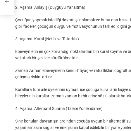
2. Aşama: Anlayış (Duyguyu Yansıtma)
Çocuğun yapmak istediği davranışı anlamak ve bunu ona hissettir
gibi ifadeler, çocuğun duygu ve motivasyonunun fark edildiğini göster
3. Aşama: Kural (Netlik ve Tutarlılık)
Ebeveynlerin en çok zorlandığı noktalardan biri kural koyma ve bu 
ve tutarlı bir şekilde sürdürülmelidir.
Zaman zaman ebeveynlerin kendi ihtiyaç ve rahatlıkları doğrultusu
çatışma riskini artırır.
Kurallara tüm aile üyelerinin uyması ise çocuğa kuralların kişiye ö
bireylerinin kuralları zaman zaman birbirlerine sözlü olarak hatırla
4. Aşama: Alternatif Sunma (Talebi Yönlendirme)
Sınır konulan davranışın ardından çocuğa uygun bir alternatif su
yaşamamasını sağlar ve enerjisinin kabul edilebilir bir yöne yönle