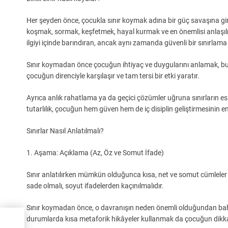
Her şeyden önce, çocukla sınır koymak adına bir güç savaşına g
koşmak, sormak, keşfetmek, hayal kurmak ve en önemlisi anlaşılmak 
ilgiyi içinde barındıran, ancak aynı zamanda güvenli bir sınırlama
Sınır koymadan önce çocuğun ihtiyaç ve duygularını anlamak, bun
çocuğun direnciyle karşılaşır ve tam tersi bir etki yaratır.
Ayrıca anlık rahatlama ya da geçici çözümler uğruna sınırların esn
tutarlılık, çocuğun hem güven hem de iç disiplin geliştirmesinin e
Sınırlar Nasıl Anlatılmalı?
1. Aşama: Açıklama (Az, Öz ve Somut İfade)
Sınır anlatılırken mümkün olduğunca kısa, net ve somut cümleler 
sade olmalı, soyut ifadelerden kaçınılmalıdır.
Sınır koymadan önce, o davranışın neden önemli olduğundan bah
durumlarda kısa metaforik hikâyeler kullanmak da çocuğun dikkat