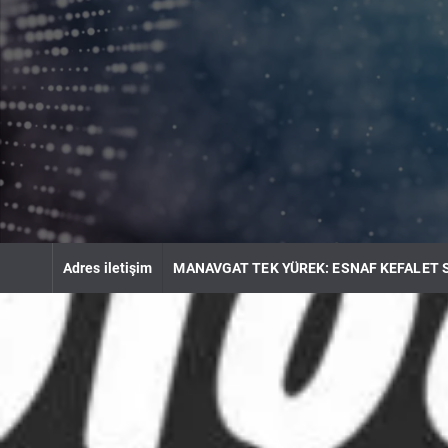
S
k
i
p
t
o
c
o
n
t
e
n
Adres iletişim
MANAVGAT TEK YÜREK: ESNAF KEFALET 
t