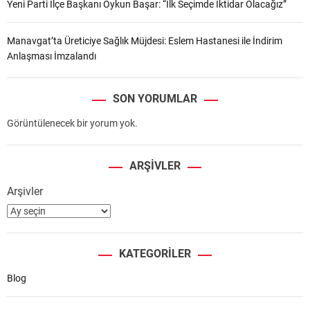
Yeni Parti İlçe Başkanı Oykun Başar: “İlk Seçimde İktidar Olacağız”
Manavgat’ta Üreticiye Sağlık Müjdesi: Eslem Hastanesi ile İndirim
Anlaşması İmzalandı
SON YORUMLAR
Görüntülenecek bir yorum yok.
ARŞIVLER
Arşivler
KATEGORILER
Blog