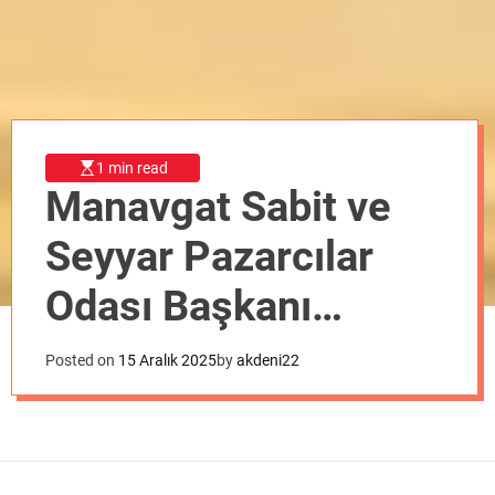
o
d
e
1 min read
Manavgat Sabit ve
Seyyar Pazarcılar
Odası Başkanı
Mehmet Doğan
Posted on
15 Aralık 2025
by
akdeni22
“Birlikten Her Zaman
Güç Doğar”