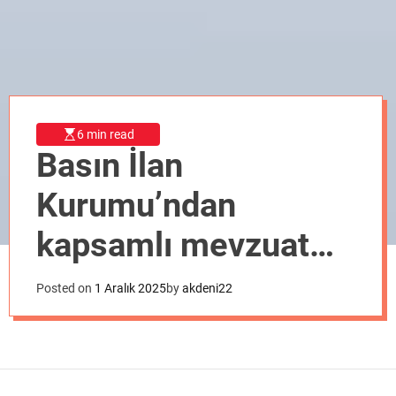
o
d
e
6 min read
Basın İlan
Kurumu’ndan
kapsamlı mevzuat
düzenlemesi
Posted on
1 Aralık 2025
by
akdeni22