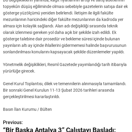
Bu değişikliklerin yanında, kâğıt fiyatlarının artışı ve satış adetlerinin
topyekûn düşüş eğiliminde olması sebebiyle gazetelerin satışa dair ek
gösterge yüzölçümü yeniden belirlendi. İletişim ile ilgili fakülte
mezunlarının haricindeki diğer fakülte mezunlarının da kadroda yer
alması için kolaylık sağlandı. Alan adı değişikliği sırasında teknik
olarak izlenmesi gereken yol daha açık bir şekilde izah edildi. Ek
gösterge talebine dair prosedür ve bekleme süresi içinde bulunan
yayınların altı ay içinde ihlallerini gidermemesi halinde başvurusunun
sonlandırılması konularını kapsayacak şekilde düzenlemeler yapıldı.
Yönetmelik değişiklikleri, Resmî Gazetede yayımlandığı tarih itibarıyla
yürürlüğe girecek.
Genel Kurul Toplantısı, dilek ve temennilerin alınmasıyla tamamlandı.
Bir sonraki Genel Kurulun 11-13 Şubat 2026 tarihleri arasında
gerçekleştirilmesi kararlaştırıldı.
Basın İlan Kurumu / Bülten
Previous:
Y
“Bir Başka Antalya 3” Çalıştayı Başladı: