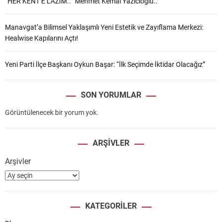
“HER KENT’E LAZIM.. ”Mehmet Kemal Yazıcıoğlu..
Manavgat’a Bilimsel Yaklaşımlı Yeni Estetik ve Zayıflama Merkezi:
Healwise Kapılarını Açtı!
Yeni Parti İlçe Başkanı Oykun Başar: “İlk Seçimde İktidar Olacağız”
SON YORUMLAR
Görüntülenecek bir yorum yok.
ARŞIVLER
Arşivler
KATEGORILER