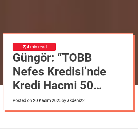
o
d
e
4 min read
Güngör: “TOBB
Nefes Kredisi’nde
Kredi Hacmi 50
Milyar TL’ye
Posted on
20 Kasım 2025
by
akdeni22
Yükseltildi”