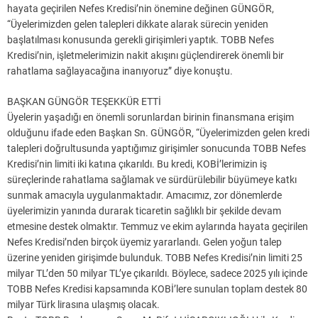
hayata geçirilen Nefes Kredisi’nin önemine değinen GÜNGÖR,
“Üyelerimizden gelen talepleri dikkate alarak sürecin yeniden
başlatılması konusunda gerekli girişimleri yaptık. TOBB Nefes
Kredisi’nin, işletmelerimizin nakit akışını güçlendirerek önemli bir
rahatlama sağlayacağına inanıyoruz” diye konuştu.
BAŞKAN GÜNGÖR TEŞEKKÜR ETTİ
Üyelerin yaşadığı en önemli sorunlardan birinin finansmana erişim
olduğunu ifade eden Başkan Sn. GÜNGÖR, “Üyelerimizden gelen kredi
talepleri doğrultusunda yaptığımız girişimler sonucunda TOBB Nefes
Kredisi’nin limiti iki katına çıkarıldı. Bu kredi, KOBİ’lerimizin iş
süreçlerinde rahatlama sağlamak ve sürdürülebilir büyümeye katkı
sunmak amacıyla uygulanmaktadır. Amacımız, zor dönemlerde
üyelerimizin yanında durarak ticaretin sağlıklı bir şekilde devam
etmesine destek olmaktır. Temmuz ve ekim aylarında hayata geçirilen
Nefes Kredisi’nden birçok üyemiz yararlandı. Gelen yoğun talep
üzerine yeniden girişimde bulunduk. TOBB Nefes Kredisi’nin limiti 25
milyar TL’den 50 milyar TL’ye çıkarıldı. Böylece, sadece 2025 yılı içinde
TOBB Nefes Kredisi kapsamında KOBİ’lere sunulan toplam destek 80
milyar Türk lirasına ulaşmış olacak.