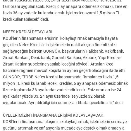
kadar vadelerde yüzde 33, 24 ay üzerindeki vadelerde ise yüzde 32
faiz oranı uygulanacak. Kredi, 6 ay anapara ödemesiz olmak üzere en
fazla 36 ay vade ile kullandırılacak. İşletmeler azami 1,5 milyon TL
kredi kullanabilecek” dedi.
NEFES KREDİSİ DETAYLARI
KOBİ’lerin finansmana erişimini kolaylaştırmak amacıyla hayata
geçirilen Nefes Kredisi’nin işletmelerin nakit akışına önemli katkı
sağlayacağını belirten GÜNGÖR, başvuruların Halkbank, Vakıfbank,
Ziraat Bankası, Denizbank, Garanti Bankası, Akbank, Yapı Kredi ve
Ziraat Katılım şubelerine yapılabileceğini söyledi. Artırılan kredi
hacmine rağmen mevcut koşulların aynen geçerli olacağını ifade etti.
GÜNGÖR, “TOBB Nefes Kredisi kapsamında firmalar en fazla 1,5
milyon TL kredi kullanabilecek. Krediler, 6 ay anapara ödemesiz olmak
üzere toplamda 36 aya kadar vadelendirilecek. Faiz oranları ise 24
aya kadar yüzde 33, 24 ayın üzerinde ise yüzde 32 olarak
uygulanacak. Ayrıntılı bilgi için odamızla irtibata geçebilirsiniz” dedi.
ÜYELERİMİZİN FİNANSMANA ERİŞİMİ KOLAYLAŞACAK
KOBİ’lerin finansmana ulaşımını kolaylaştırmak, işletmelerin sermaye
gücünü artırmak ve enflasyonla mücadeleye destek olmak amacıyla