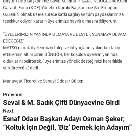
Başta TOBB Başkanımız Sayın M. Rifat HİSARCIKLIOĞLU ile Kredi
Garanti Fonu (KGF) Yönetim Kurulu Başkanımız Sn. Erdoğan
ÖZEGEN olmak üzere sürece katkı sağlayan tüm paydaşlarımıza
teşekkür ediyor, kararın üyelerimize hayırlı olmasını diliyorum.
“ÜYELERİMİZİN YANINDA OLMAYA VE DESTEK SUNMAYA DEVAM
EDECEĞİZ”
MATSO olarak üyelerimizin talep ve ihtiyaçlarını yakından takip
ettiklerinin altını çizen GÜNGÖR, her koşulda üyelerin yanında
olduklarını belirterek, “Üyelerimize yönelik desteğimizi kararlılıkla
sürdüreceğiz” dedi.
Manavgat Ticaret ve Sanayi Odası / Bülten
Previous:
Y
Seval & M. Sadık Çifti Dünyaevine Girdi
a
Next:
Esnaf Odası Başkan Adayı Osman Şeker;
z
“Koltuk İçin Değil, ‘Biz’ Demek İçin Adayım”
ı